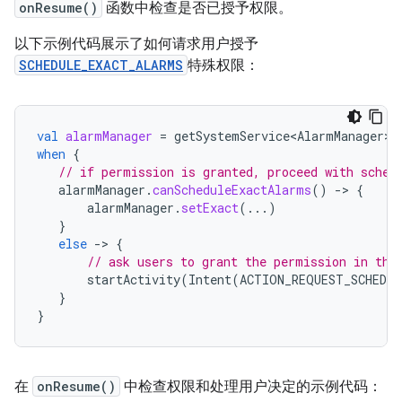
onResume()
函数中检查是否已授予权限。
以下示例代码展示了如何请求用户授予
SCHEDULE_EXACT_ALARMS
特殊权限：
val
alarmManager
=
getSystemService<AlarmManager>
(
when
{
// if permission is granted, proceed with sched
alarmManager
.
canScheduleExactAlarms
()
-
>
{
alarmManager
.
setExact
(...)
}
else
-
>
{
// ask users to grant the permission in the
startActivity
(
Intent
(
ACTION_REQUEST_SCHEDUL
}
}
在
onResume()
中检查权限和处理用户决定的示例代码：