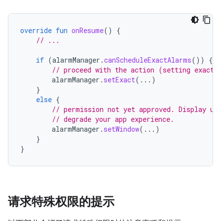
override
fun
onResume
()
{
// ...
if
(
alarmManager
.
canScheduleExactAlarms
())
{
// proceed with the action (setting exact 
alarmManager
.
setExact
(...)
}
else
{
// permission not yet approved. Display us
// degrade your app experience.
alarmManager
.
setWindow
(...)
}
}
请求特殊权限的提示