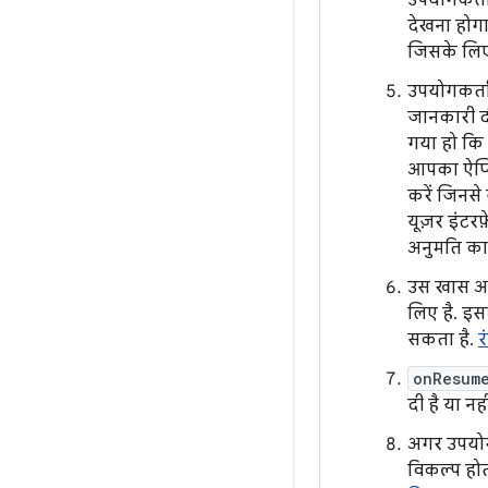
उपयोगकर्ता
देखना होग
जिसके लिए
उपयोगकर्ता
जानकारी द
गया हो कि 
आपका ऐप्लि
करें जिनसे
यूज़र इंटर
अनुमति का
उस खास अन
लिए है. इस
सकता है.
र
onResum
दी है या नही
अगर उपयोग
विकल्प होत