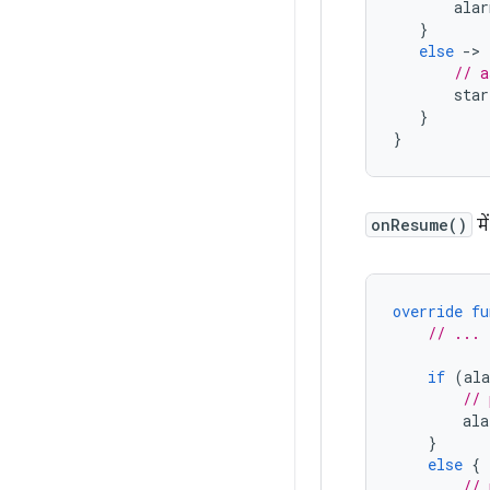
alar
}
else
-
>
// a
star
}
}
onResume()
मे
override
fu
// ...
if
(
al
// 
ala
}
else
{
// 