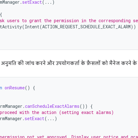
mManager
.
setExact
(...)
{
sk users to grant the permission in the corresponding se
tActivity
(
Intent
(
ACTION_REQUEST_SCHEDULE_EXACT_ALARM
))
ं अनुमति की जांच करने और उपयोगकर्ता के फ़ैसलों को मैनेज करने के
n
onResume
()
{
armManager
.
canScheduleExactAlarms
())
{
proceed with the action (setting exact alarms)
rmManager
.
setExact
(...)
permission not yet approved. Display user notice and gra