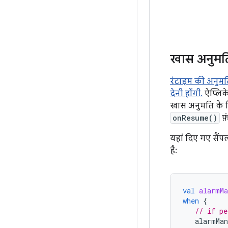
खास अनुमति
रंटाइम की अनुमति
देनी होंगी.
ऐप्लिके
खास अनुमति के ल
onResume()
फ़
यहां दिए गए सैंपल
है:
val
alarmMa
when
{
// if pe
alarmMan