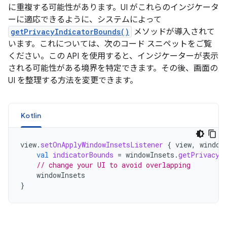
に重複する可能性があります。UI がこれらのインジケータ
ーに適応できるように、システムによって
getPrivacyIndicatorBounds()
メソッドが導入されて
います。これについては、次のコード スニペットをご覧
ください。この API を使用すると、インジケーターが表示
される可能性がある境界を特定できます。その後、画面の
UI を整理する方法を変更できます。
Kotlin
view
.
setOnApplyWindowInsetsListener
{
view
,
window
val
indicatorBounds
=
windowInsets
.
getPrivacyI
// change your UI to avoid overlapping
windowInsets
}