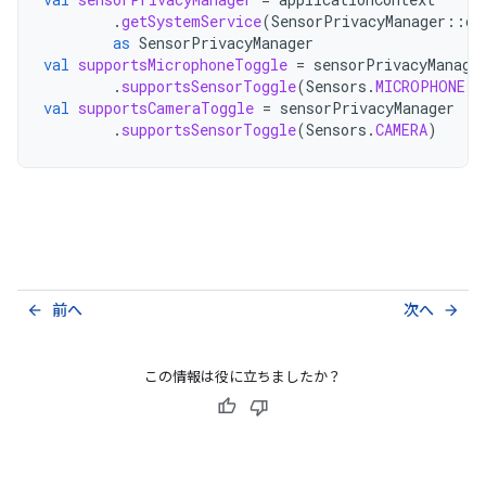
.
getSystemService
(
SensorPrivacyManager
::
cl
as
SensorPrivacyManager
val
supportsMicrophoneToggle
=
sensorPrivacyManage
.
supportsSensorToggle
(
Sensors
.
MICROPHONE
)
val
supportsCameraToggle
=
sensorPrivacyManager
.
supportsSensorToggle
(
Sensors
.
CAMERA
)
前へ
次へ
arrow_back
arrow_forward
この情報は役に立ちましたか？