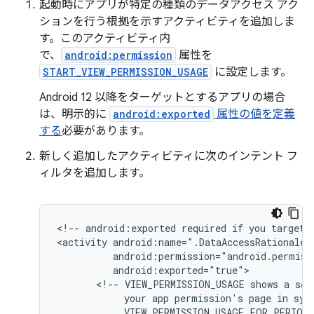
起動時にアプリが特定の種類のデータアクセス アク
ションを行う根拠を示すアクティビティを追加しま
す。このアクティビティ内
で、
android:permission
属性を
START_VIEW_PERMISSION_USAGE
に設定します。
Android 12 以降をターゲットとするアプリの場合
は、明示的に
android:exported
属性の値を定義
する
必要があります。
新しく追加したアクティビティに次のインテント フ
ィルタを追加します。
<!--
android:exported
required
if
you
target
<activity
<!--
VIEW_PERMISSION_USAGE
shows
a
sel
your
app
permission's
page
in
sys
VIEW_PERMISSION_USAGE_FOR_PERIOD