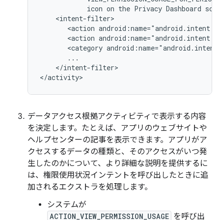
icon
on
the
Privacy
Dashboard
scr
<action
android:name="android.intent.a
<action
android:name="android.intent.a
<category
android:name="android.intent
</intent-filter>

</activity>
データアクセス根拠アクティビティで表示する内容
を決定します。たとえば、アプリのウェブサイトや
ヘルプセンターの記事を表示できます。アプリがア
クセスするデータの種類と、そのアクセスがいつ発
生したのかについて、より詳細な説明を提供するに
は、権限使用状況インテントを呼び出したときに追
加されるエクストラを処理します。
システムが
ACTION_VIEW_PERMISSION_USAGE
を呼び出