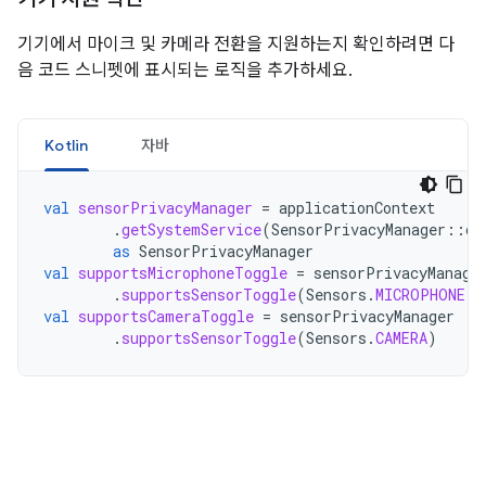
기기에서 마이크 및 카메라 전환을 지원하는지 확인하려면 다
음 코드 스니펫에 표시되는 로직을 추가하세요.
Kotlin
자바
val
sensorPrivacyManager
=
applicationContext
.
getSystemService
(
SensorPrivacyManager
::
cl
as
SensorPrivacyManager
val
supportsMicrophoneToggle
=
sensorPrivacyManage
.
supportsSensorToggle
(
Sensors
.
MICROPHONE
)
val
supportsCameraToggle
=
sensorPrivacyManager
.
supportsSensorToggle
(
Sensors
.
CAMERA
)