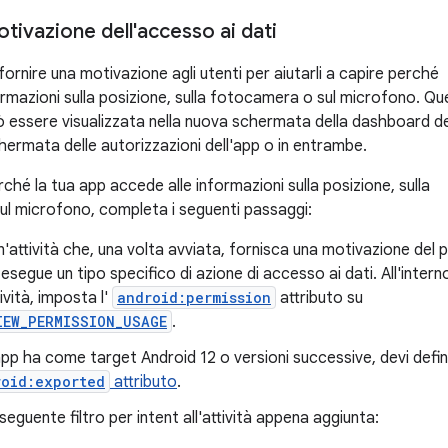
tivazione dell'accesso ai dati
ornire una motivazione agli utenti per aiutarli a capire perché
ormazioni sulla posizione, sulla fotocamera o sul microfono. Q
 essere visualizzata nella nuova schermata della dashboard de
chermata delle autorizzazioni dell'app o in entrambe.
ché la tua app accede alle informazioni sulla posizione, sulla
l microfono, completa i seguenti passaggi:
n'attività che, una volta avviata, fornisca una motivazione del 
 esegue un tipo specifico di azione di accesso ai dati. All'interno
ività, imposta l'
android:permission
attributo su
IEW_PERMISSION_USAGE
.
app ha come target Android 12 o versioni successive, devi defin
roid:exported
attributo
.
 seguente filtro per intent all'attività appena aggiunta: