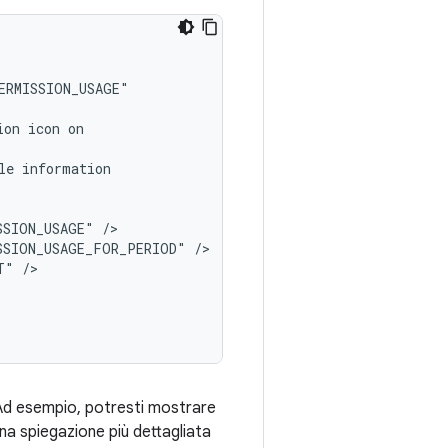
ion
icon
le
SSION_USAGE"
SSION_USAGE_FOR_PERIOD"
T"
. Ad esempio, potresti mostrare
una spiegazione più dettagliata