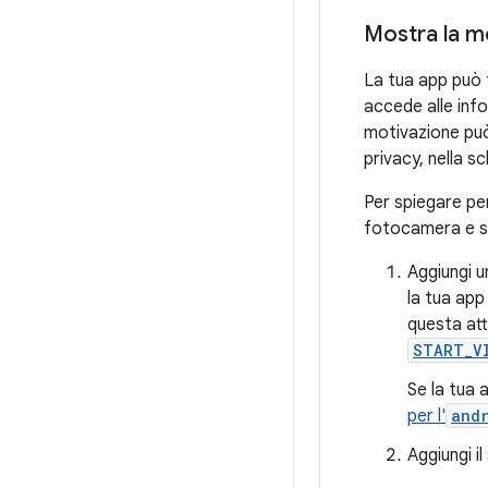
Mostra la mo
La tua app può f
accede alle inf
motivazione può
privacy, nella s
Per spiegare per
fotocamera e su
Aggiungi u
la tua app
questa att
START_V
Se la tua 
per l'
and
Aggiungi il