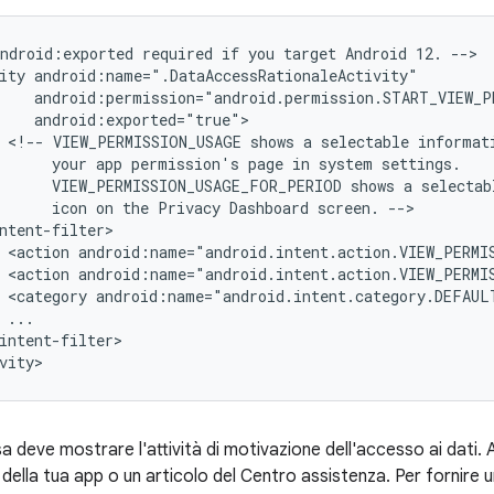
android:exported
required
if
you
target
Android
12.
-->

ity
<!--
VIEW_PERMISSION_USAGE
shows
a
selectable
informat
your
app
permission's
page
in
system
VIEW_PERMISSION_USAGE_FOR_PERIOD
shows
a
selectab
icon
on
the
Privacy
Dashboard
screen.
<action
android:name="android.intent.action.VIEW_PERMI
<action
android:name="android.intent.action.VIEW_PERMI
<category
android:name="android.intent.category.DEFAUL
intent-filter>

vity>
a deve mostrare l'attività di motivazione dell'accesso ai dati
b della tua app o un articolo del Centro assistenza. Per fornire 