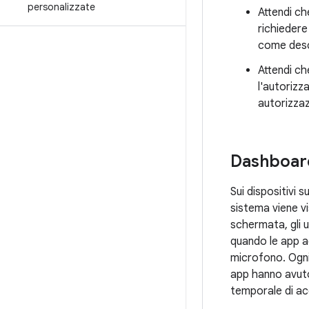
personalizzate
Attendi ch
richiedere
come desc
Attendi ch
l'autorizz
autorizzaz
Dashboard
Sui dispositivi 
sistema viene v
schermata, gli
quando le app a
microfono. Ogn
app hanno avuto
temporale di acc