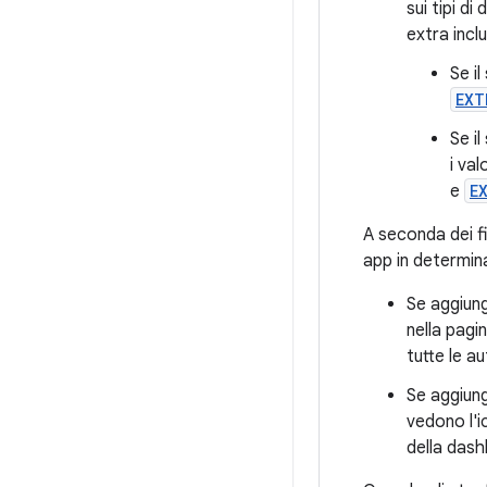
sui tipi di
extra inclu
Se i
EXT
Se i
i val
e
E
A seconda dei fi
app in determi
Se aggiungi
nella pagi
tutte le au
Se aggiungi
vedono l'i
della dash