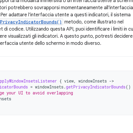
upporta la modalità immersiva o un'interfaccia utente a scher
icatori potrebbero sovrapporsi momentaneamente all'interfaccia
 Per adattare l'interfaccia utente a questi indicatori, il sistema
PrivacyIndicatorBounds()
metodo, come illustrato nel
di codice. Utilizzando questa API, puoi identificare i limiti in cu
e visualizzati gli indicatori. A questo punto, potresti decidere
nterfaccia utente dello schermo in modo diverso.
pplyWindowInsetsListener
{
view
,
windowInsets
-
icatorBounds
=
windowInsets
.
getPrivacyIndicatorBounds
()
ge your UI to avoid overlapping
nsets