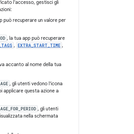
ficato l'accesso, gestisci gli
zioni:
pp può recuperare un valore per
IOD
, la tua app può recuperare
_TAGS
,
EXTRA_START_TIME
,
tiva accanto al nome della tua
SAGE
, gli utenti vedono l'icona
uoi applicare questa azione a
SAGE_FOR_PERIOD
, gli utenti
visualizzata nella schermata