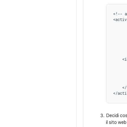
<!--
<activ
</
</acti
Decidi cos
il sito we