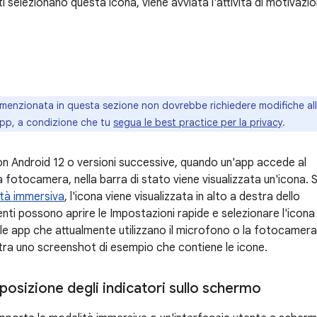
i selezionano questa icona, viene avviata l'attività di motivazio
 menzionata in questa sezione non dovrebbe richiedere modifiche al
app, a condizione che tu
segua le best practice per la privacy
.
con Android 12 o versioni successive, quando un'app accede al
 fotocamera, nella barra di stato viene visualizzata un'icona. 
tà immersiva
, l'icona viene visualizzata in alto a destra dello
nti possono aprire le Impostazioni rapide e selezionare l'icona
 le app che attualmente utilizzano il microfono o la fotocamera
tra uno screenshot di esempio che contiene le icone.
a posizione degli indicatori sullo schermo