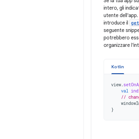
Se la tua app s
intero, gli ind
utente dell'app.
introduce il
get
seguente snippet 
potrebbero esser
organizzare l'i
Kotlin
view
.
setOnA
val
ind
// chan
windowI
}