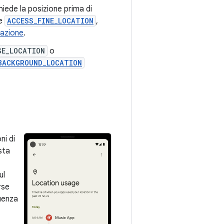
hiede la posizione prima di
ne
ACCESS_FINE_LOCATION
,
zazione
.
SE_LOCATION
o
BACKGROUND_LOCATION
ni di
sta
ul
rse
uenza