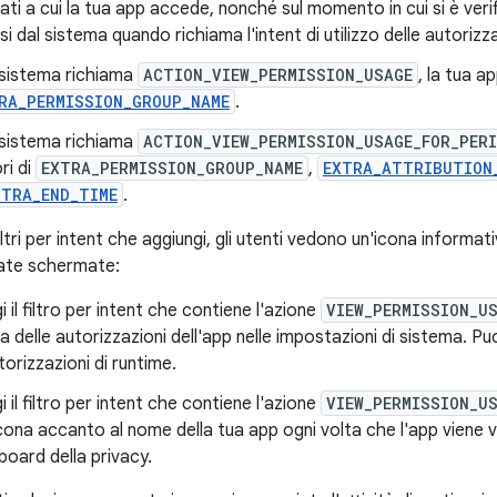
 dati a cui la tua app accede, nonché sul momento in cui si è veri
si dal sistema quando richiama l'intent di utilizzo delle autorizza
l sistema richiama
ACTION_VIEW_PERMISSION_USAGE
, la tua a
RA_PERMISSION_GROUP_NAME
.
l sistema richiama
ACTION_VIEW_PERMISSION_USAGE_FOR_PER
ori di
EXTRA_PERMISSION_GROUP_NAME
,
EXTRA_ATTRIBUTION
XTRA_END_TIME
.
ltri per intent che aggiungi, gli utenti vedono un'icona informa
nate schermate:
 il filtro per intent che contiene l'azione
VIEW_PERMISSION_U
na delle autorizzazioni dell'app nelle impostazioni di sistema. P
torizzazioni di runtime.
 il filtro per intent che contiene l'azione
VIEW_PERMISSION_U
cona accanto al nome della tua app ogni volta che l'app viene 
board della privacy.