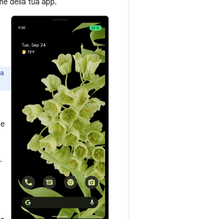
ne della tua app.
la
Se
.