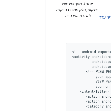
איור 1.
מסך השימוש
במיקום, חלק ממרכז הבקרה
להגדרת הפרטיות.
יר ערך
<!--
android:export
<activity
<!--
VIEW_PE
your
ap
VIEW_PE
icon
on
<action
andr
<action
andr
<category
an