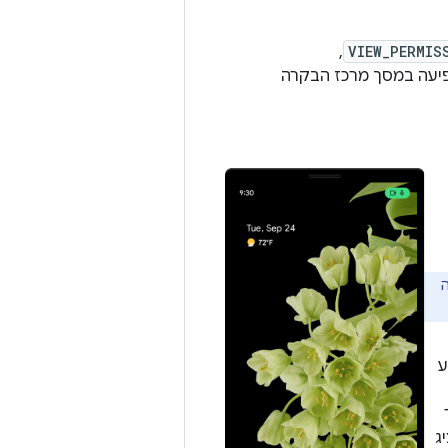
,
VIEW_PERMIS
יעה במסך מרכז הבקרה
ה
ע
ופון או במצלמה. איור 2 מציג