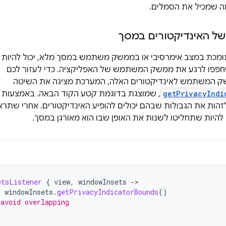
ה שמכיל את הסמלים.
 של האינדיקטורים במסך
ומכת במצב אימרסיבי או בממשק משתמש במסך מלא, יכול להיות
יחפפו לרגע את ממשק המשתמש של האפליקציה. כדי לעזור לכם
 המשתמש לאינדיקטורים האלה, המערכת מציגה את השיטה
getPrivacyIndi
, שמוצגת בדוגמת קטע הקוד הבאה. באמצעות 
 לזהות את הגבולות שבהם יכולים להופיע האינדיקטורים. אחרי שתרא
להיות שתחליטו לשנות את האופן שבו הוא מאורגן במסך.
etsListener
{
view
,
windowInsets
-
=
windowInsets
.
getPrivacyIndicatorBounds
()
 avoid overlapping