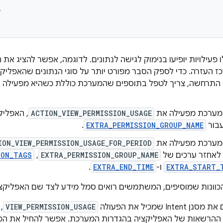


ו פעילויות יופיעו בנימוק לגישה לנתונים. לדוגמה, אפשר להציג את
 העזרה. כדי לספק הסבר מפורט יותר על סוגי הנתונים שהאפליקצ
התרחשה, צריך לטפל בתוספים שהמערכת כוללת כשהיא מפעילה א
מערכת מפעילה את
ACTION_VIEW_PERMISSION_USAGE
, האפליק
עבור
EXTRA_PERMISSION_GROUP_NAME
.
מערכת מפעילה את
ION_VIEW_PERMISSION_USAGE_FOR_PERIOD
 לאחזר ערכים של
EXTRA_PERMISSION_GROUP_NAME
,‏
ION_TAGS
EXTRA_START_
ו-
EXTRA_END_TIME
.
וונות שמוסיפים, המשתמשים רואים סמל מידע לצד שם האפליקצי
Inte שמכיל את הפעולה
VIEW_PERMISSION_USAGE
,
ההרשאות של האפליקציה בהגדרות המערכת. אפשר להחיל את הפע