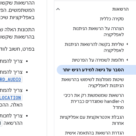
ההרשאות שקשורות
הרשאות
המשתמשים. הפלט
באפליקציות שיכו
סקירה כללית
הצהרה על הרשאות הניתנות
התכונות האלה ש
לאפליקציה
בהרשאות שקשורות
שליחת בקשה להרשאות הניתנות
בפרט, חשוב לווד
לאפליקציה
חלופות לשמירה על הפרטיות
צריך להמת
הסבר על גישה למידע רגיש יותר
צריך להמתי
RD_AUDIO
שיטות מומלצות לשימוש בהרשאות
הניתנות לאפליקציה
צריך להמת
הרשאות שמשמשות רק את רכיבי
LOCATION
ה-handler שמוגדרים כברירת
האלה. ההס
מחדל
צריך לחכו
הגבלת אינטראקציות עם אפליקציות
ההרשאה
N
אחרות
הגדרת הרשאות בהתאמה אישית