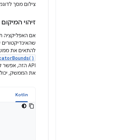
צילום מסך לדוגמ
זיהוי המיקום
אם האפליקציה ת
שהאינדיקטורים 
להתאים את ממשק
catorBounds()
API הזה, אפשר
את הממשק, יכול 
Kotlin