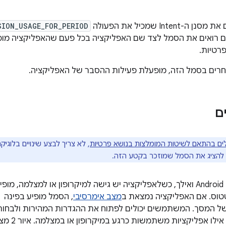
-Intent שמכיל את הפעולה
SION_USAGE_FOR_PERIOD
רואים את הסמל לצד שם האפליקציה בכל פעם שהאפליקציה מופ
רטיות.
ים בסמל הזה, מופעלת פעילות ההסבר של האפליקציה.
ם
ים בהתאם לשיטות המומלצות בנושא פרטיות
, לא צריך לבצע שינויים בלוגיק
 להציג את הסמל שמוזכר בקטע הזה.
במכשירים עם Android 12 ואילך, כשלאפליקציה יש גישה למיקרופון או למצלמה, מופי
וס. אם האפליקציה נמצאת ב
מצב אימרסיבי
, הסמל מופיע בפינה
של המסך. המשתמשים יכולים לפתוח את ההגדרות המהירות ולבחור
בסמל כדי לראות אילו אפליקציות משתמשות כרגע במיקר