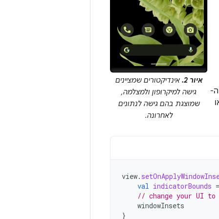
איור 2.
אינדיקטורים שמציינים
ה-
גישה למיקרופון ולמצלמה,
ו
שמוצגת בהם גישה לנתונים
לאחרונה.
view
.
setOnApplyWindowIns
val
indicatorBounds
// change your UI to
windowInsets
}