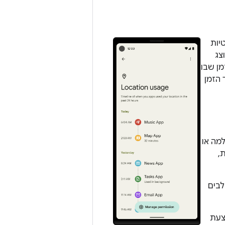
פרטיות
צג
מן שבו
ים. איור 1 מציג את ציר הזמן
מה או
,
לבים
צעת