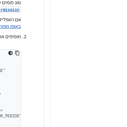
סוג מסוים ש
ermission
אם האפליקציה שלכם מט
באופן מפור
מוסיפים את מסנן ה-ntent
OR_PERIOD"