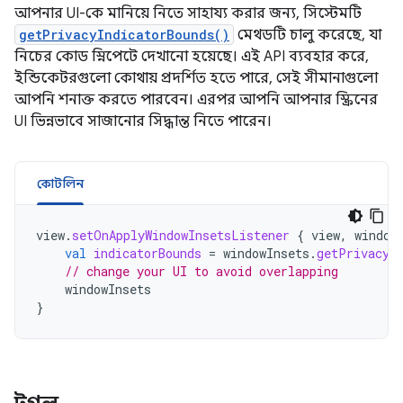
আপনার UI-কে মানিয়ে নিতে সাহায্য করার জন্য, সিস্টেমটি
getPrivacyIndicatorBounds()
মেথডটি চালু করেছে, যা
নিচের কোড স্নিপেটে দেখানো হয়েছে। এই API ব্যবহার করে,
ইন্ডিকেটরগুলো কোথায় প্রদর্শিত হতে পারে, সেই সীমানাগুলো
আপনি শনাক্ত করতে পারবেন। এরপর আপনি আপনার স্ক্রিনের
UI ভিন্নভাবে সাজানোর সিদ্ধান্ত নিতে পারেন।
কোটলিন
view
.
setOnApplyWindowInsetsListener
{
view
,
window
val
indicatorBounds
=
windowInsets
.
getPrivacyI
// change your UI to avoid overlapping
windowInsets
}