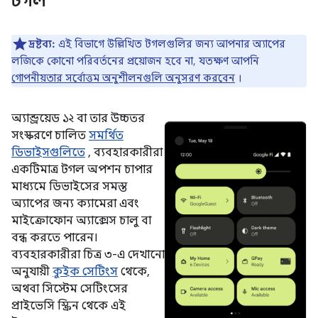
টগল
দ্রষ্টব্য:
এই বিভাগে উল্লিখিত টগলগুলির জন্য আপনার অ্যাপের
লজিকে কোনো পরিবর্তনের প্রয়োজন হবে না, যতক্ষণ আপনি
গোপনীয়তার সর্বোত্তম অনুশীলনগুলি অনুসরণ করবেন
।
অ্যান্ড্রয়েড ১২ বা তার উচ্চতর
সংস্করণে চালিত
সমর্থিত
ডিভাইসগুলিতে
, ব্যবহারকারীরা
একটিমাত্র টগল অপশন চাপার
মাধ্যমে ডিভাইসের সমস্ত
অ্যাপের জন্য ক্যামেরা এবং
মাইক্রোফোন অ্যাক্সেস চালু বা
বন্ধ করতে পারেন।
ব্যবহারকারীরা চিত্র ৩-এ দেখানো
অনুযায়ী
কুইক সেটিংস
থেকে,
অথবা সিস্টেম সেটিংসের
প্রাইভেসি স্ক্রিন থেকে এই