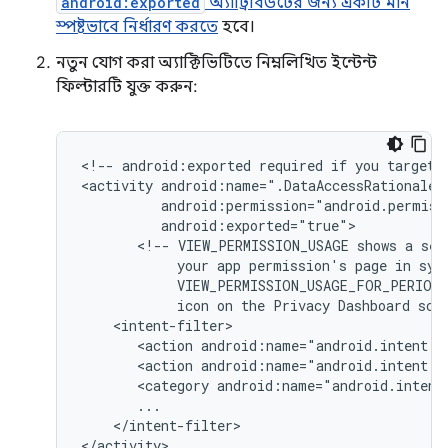
android:exported
অ্যাট্রিবিউটের জন্য একটি মান
স্পষ্টভাবে নির্ধারণ করতে
হবে।
নতুন যোগ করা অ্যাক্টিভিটিতে নিম্নলিখিত ইন্টেন্ট
ফিল্টারটি যুক্ত করুন:
<!--
android:exported
required
if
you
target
<activity
<!--
VIEW_PERMISSION_USAGE
shows
a
sel
your
app
permission's
page
in
sys
VIEW_PERMISSION_USAGE_FOR_PERIOD
icon
on
the
Privacy
Dashboard
scr
<action
android:name="android.intent.a
<action
android:name="android.intent.a
<category
android:name="android.intent
</intent-filter>

</activity>