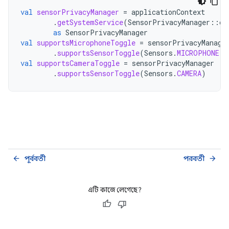
val
sensorPrivacyManager
=
applicationContext
.
getSystemService
(
SensorPrivacyManager
::
cl
as
SensorPrivacyManager
val
supportsMicrophoneToggle
=
sensorPrivacyManage
.
supportsSensorToggle
(
Sensors
.
MICROPHONE
)
val
supportsCameraToggle
=
sensorPrivacyManager
.
supportsSensorToggle
(
Sensors
.
CAMERA
)
পূর্ববর্তী
পরবর্তী
arrow_back
arrow_forward
এটি কাজে লেগেছে?