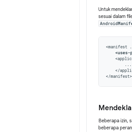
Untuk mendeklar
sesuai dalam fil
AndroidManif
<manifest
<uses-
<applic
</appli
</manifest>
Mendeklar
Beberapa izin, 
beberapa perang