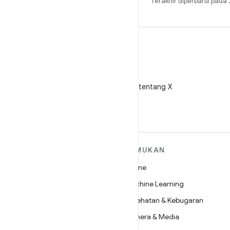
Terakhir diperbarui pada
X
Ikuti @AndroidDev tentang X
SELENGKAPNYA
TEMUKAN
TENTANG ANDROID
Game
Android
Machine Learning
Android untuk Perusahaan
Kesehatan & Kebugaran
Keamanan
Kamera & Media
Source