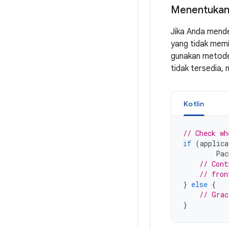
Menentukan
Jika Anda mende
yang tidak memi
gunakan meto
tidak tersedia, 
Kotlin
// Check wh
if
(
applica
Pac
// Cont
// fron
}
else
{
// Grac
}