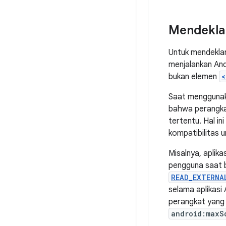
Mendeklar
Untuk mendeklar
menjalankan And
bukan elemen
<
Saat menggunak
bahwa perangkat 
tertentu. Hal i
kompatibilitas 
Misalnya, aplik
pengguna saat be
READ_EXTERNA
selama aplikasi
perangkat yang 
android:maxS