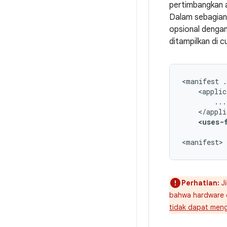
pertimbangkan a
Dalam sebagian 
opsional denga
ditampilkan di cu
<manifest
<uses-
<manifest>
Perhatian:
Ji
bahwa hardware d
tidak dapat mengi