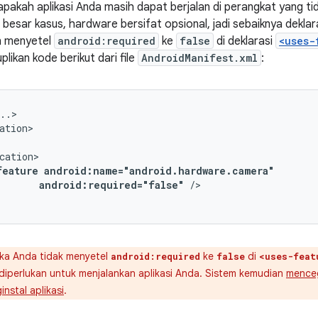
pakah aplikasi Anda masih dapat berjalan di perangkat yang ti
besar kasus, hardware bersifat opsional, jadi sebaiknya dekla
n menyetel
android:required
ke
false
di deklarasi
<uses-
plikan kode berikut dari file
AndroidManifest.xml
:
feature
android:required="false"
/>

ka Anda tidak menyetel
ke
di
android:required
false
<uses-feat
iperlukan untuk menjalankan aplikasi Anda. Sistem kemudian
mence
nstal aplikasi
.