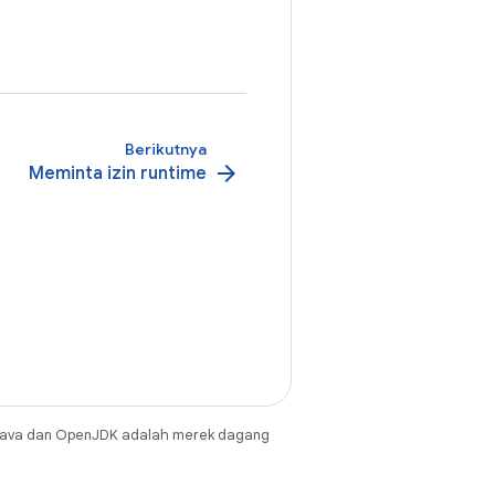
Berikutnya
arrow_forward
Meminta izin runtime
Java dan OpenJDK adalah merek dagang