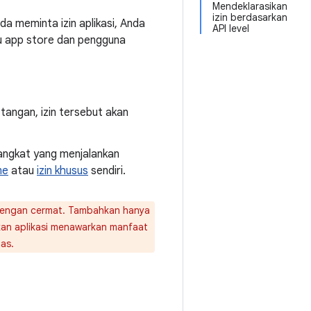
Mendeklarasikan
izin berdasarkan
Anda meminta izin aplikasi, Anda
API level
ntu app store dan pengguna
a tangan, izin tersebut akan
perangkat yang menjalankan
me
atau
izin khusus
sendiri.
 dengan cermat. Tambahkan hanya
tikan aplikasi menawarkan manfaat
as.