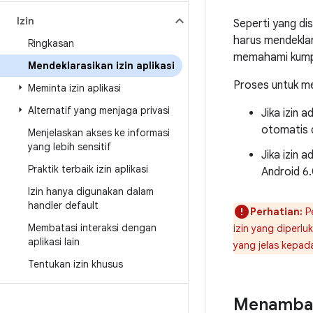
Izin
Seperti yang d
harus mendeklara
Ringkasan
memahami kumpul
Mendeklarasikan izin aplikasi
Proses untuk mem
Meminta izin aplikasi
Alternatif yang menjaga privasi
Jika izin 
otomatis 
Menjelaskan akses ke informasi
yang lebih sensitif
Jika izin 
Praktik terbaik izin aplikasi
Android 6.
Izin hanya digunakan dalam
handler default
Perhatian:
Pe
Membatasi interaksi dengan
izin yang diperlu
aplikasi lain
yang jelas kepad
Tentukan izin khusus
Menambahk