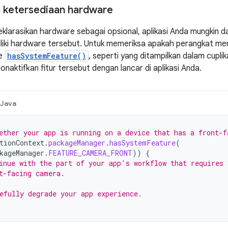
 ketersediaan hardware
klarasikan hardware sebagai opsional, aplikasi Anda mungkin da
liki hardware tersebut. Untuk memeriksa apakah perangkat mem
de
hasSystemFeature()
, seperti yang ditampilkan dalam cupli
nonaktifkan fitur tersebut dengan lancar di aplikasi Anda.
Java
ether your app is running on a device that has a front-f
tionContext
.
packageManager
.
hasSystemFeature
(
kageManager
.
FEATURE_CAMERA_FRONT
))
{
inue with the part of your app's workflow that requires 
t-facing camera.
efully degrade your app experience.