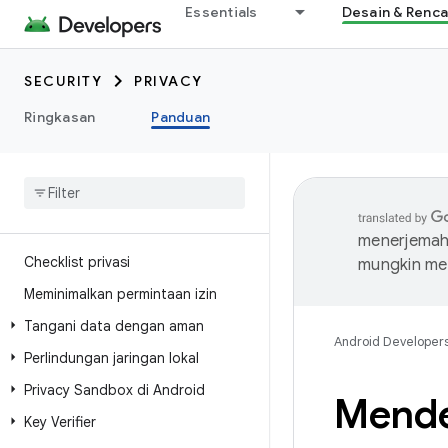
Essentials
Desain & Renc
SECURITY
PRIVACY
Ringkasan
Panduan
menerjemahk
Checklist privasi
mungkin me
Meminimalkan permintaan izin
Tangani data dengan aman
Android Developer
Perlindungan jaringan lokal
Privacy Sandbox di Android
Mendek
Key Verifier