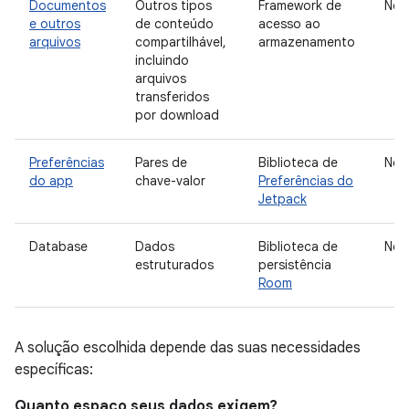
Documentos
Outros tipos
Framework de
Nen
e outros
de conteúdo
acesso ao
arquivos
compartilhável,
armazenamento
incluindo
arquivos
transferidos
por download
Preferências
Pares de
Biblioteca de
Nen
do app
chave-valor
Preferências do
Jetpack
Database
Dados
Biblioteca de
Nen
estruturados
persistência
Room
A solução escolhida depende das suas necessidades
específicas:
Quanto espaço seus dados exigem?