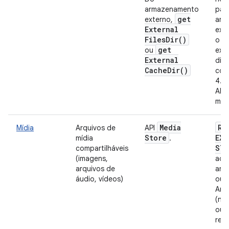
armazenamento
par
get
externo,
arm
External
ext
Files
Dir(
)
o a
get
ou
exe
External
disp
Cache
Dir(
)
com
4.4 
API)
mai
Media
RE
Mídia
Arquivos de
API
Store
EXT
mídia
.
STO
compartilháveis
(imagens,
ace
arquivos de
arq
áudio, vídeos)
out
And
(nív
ou 
rec