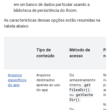
em um banco de dados particular usando a
biblioteca de persistência do Room.
As características dessas opções estão resumidas na
tabela abaixo:
Tipo de
Método de
Per
conteúdo
acesso
nec
Arquivos
Arquivos
Do
Nun
específicos
destinados
armazenamento
nec
get
do app
apenas ao uso
interno,
par
Files
Dir(
)
do app
arm
get
Cache
ou
inte
Dir(
)
Não
Do
nec