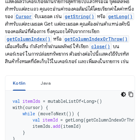
แสดงผลว่าเคอร์เซอร์ผ่านรายการสุดท้ายไปแล้วหรือไม่ ชุดผลลัพธ์
สำหรับแต่ละแถว คุณจะอ่านค่าของคอลัมน์ได้โดยเรียกค่าใดค่าหนึ่ง
ของ
Cursor
รับเมธอด เช่น
getString()
หรือ
getLong()
สำหรับแต่ละเมธอด Get แต่ละเมธอด คุณต้องผ่านตำแหน่งดัชนี
ของคอลัมน์ที่ต้องการ ซึ่งคุณจะได้รับจากการเรียก
getColumnIndex()
หรือ
getColumnIndexOrThrow()
เมื่อเสร็จสิ้น กำลังทำซ้ำผ่านผลลัพธ์ ให้เรียก
close()
บน
เคอร์เซอร์ ในการปล่อยทรัพยากร ตัวอย่างต่อไปนี้แสดงวิธีรับรหัส
สินค้าทั้งหมดที่จัดเก็บไว้ในเคอร์เซอร์ และเพิ่มลงในรายการ เช่น
Kotlin
Java
val
itemIds
=
mutableListOf<Long>
()
with
(
cursor
)
{
while
(
moveToNext
())
{
val
itemId
=
getLong
(
getColumnIndexOrThrow
itemIds
.
add
(
itemId
)
}
}