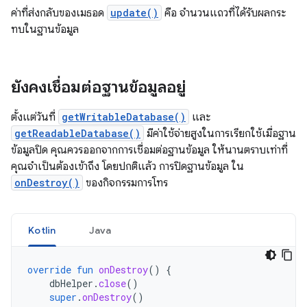
ค่าที่ส่งกลับของเมธอด
update()
คือ จำนวนแถวที่ได้รับผลกระ
ทบในฐานข้อมูล
ยังคงเชื่อมต่อฐานข้อมูลอยู่
ตั้งแต่วันที่
getWritableDatabase()
และ
getReadableDatabase()
มีค่าใช้จ่ายสูงในการเรียกใช้เมื่อฐาน
ข้อมูลปิด คุณควรออกจากการเชื่อมต่อฐานข้อมูล ให้นานตราบเท่าที่
คุณจำเป็นต้องเข้าถึง โดยปกติแล้ว การปิดฐานข้อมูล ใน
onDestroy()
ของกิจกรรมการโทร
Kotlin
Java
override
fun
onDestroy
()
{
dbHelper
.
close
()
super
.
onDestroy
()