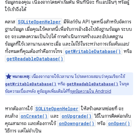
ข้อมูลของคุณ เนื่องจากโดยค่าเริ่มต้น พื้นที่นี้จะ ที่แอปอื่นๆ หรือผู้
ใช้เข้าถึงได้
คลาส
SQLiteOpenHelper
มีฟังก์ชัน API ชุดหนึ่งสำหรับจัดการ
ฐานข้อมูล เมื่อคุณใช้คลาสนี้เพื่อรับการอ้างอิงไปยังฐานข้อมูล ระบบ
จะ จะแสดงความเป็นไปได้ การดำเนินการสร้างและอัปเดตฐาน
ข้อมูลที่ใช้เวลานานเฉพาะเมื่อ และ
ไม่ใช้ในระหว่างการเริ่มต้นแอป
ทั้งหมดที่คุณต้องทำคือการโทร
getWritableDatabase()
หรือ
getReadableDatabase()
หมายเหตุ:
เนื่องจากอาจใช้เวลานาน โปรดตรวจสอบว่าคุณเรียกใช้
หรือ
ในชุด
getWritableDatabase()
getReadableDatabase()
ข้อความเบื้องหลัง ดูข้อมูลเพิ่มเติมได้ที่
ชุดข้อความใน Android
หากต้องการใช้
SQLiteOpenHelper
ให้สร้างคลาสย่อยที่ จะ
ลบล้าง
onCreate()
และ
onUpgrade()
วิธีในการติดต่อกลับ
คุณสามารถ และต้องการใช้
onDowngrade()
หรือ
onOpen()
วิธีการ แต่ไม่จำเป็น