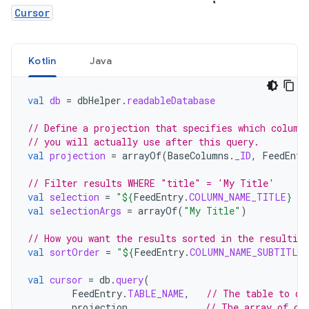
Cursor
Kotlin
Java
val
db
=
dbHelper
.
readableDatabase
// Define a projection that specifies which column
// you will actually use after this query.
val
projection
=
arrayOf
(
BaseColumns
.
_ID
,
FeedEntr
// Filter results WHERE "title" = 'My Title'
val
selection
=
"
${
FeedEntry
.
COLUMN_NAME_TITLE
}
 =
val
selectionArgs
=
arrayOf
(
"My Title"
)
// How you want the results sorted in the resulting
val
sortOrder
=
"
${
FeedEntry
.
COLUMN_NAME_SUBTITLE
}
val
cursor
=
db
.
query
(
FeedEntry
.
TABLE_NAME
,
// The table to qu
projection
,
// The array of co