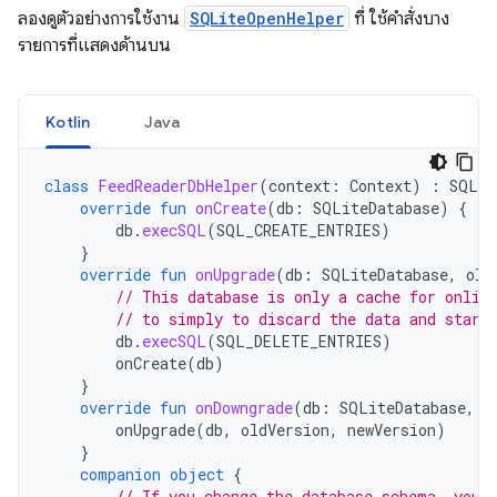
ลองดูตัวอย่างการใช้งาน
SQLiteOpenHelper
ที่ ใช้คำสั่งบาง
รายการที่แสดงด้านบน
Kotlin
Java
class
FeedReaderDbHelper
(
context
:
Context
)
:
SQLit
override
fun
onCreate
(
db
:
SQLiteDatabase
)
{
db
.
execSQL
(
SQL_CREATE_ENTRIES
)
}
override
fun
onUpgrade
(
db
:
SQLiteDatabase
,
old
// This database is only a cache for onlin
// to simply to discard the data and start
db
.
execSQL
(
SQL_DELETE_ENTRIES
)
onCreate
(
db
)
}
override
fun
onDowngrade
(
db
:
SQLiteDatabase
,
o
onUpgrade
(
db
,
oldVersion
,
newVersion
)
}
companion
object
{
// If you change the database schema, you 