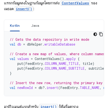
แทรกข้อมูลลงในฐานข้อมูลโดยการส่ง
ContentValues
ของ
เมธอด
insert()
:
Kotlin
Java
// Gets the data repository in write mode
val
db
=
dbHelper
.
writableDatabase
// Create a new map of values, where column names 
val
values
=
ContentValues
().
apply
{
put
(
FeedEntry
.
COLUMN_NAME_TITLE
,
title
)
put
(
FeedEntry
.
COLUMN_NAME_SUBTITLE
,
subtitle
)
}
// Insert the new row, returning the primary key v
val
newRowId
=
db
?.
insert
(
FeedEntry
.
TABLE_NAME
,
nu
อาร์กิวเมนต์แรกสำหรับ
insert()
ก็คือชื่อตาราง