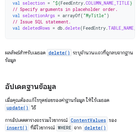
val
selection
=
"
${
FeedEntry
.
COLUMN_NAME_TITLE
}
 L
// Specify arguments in placeholder order.
val
selectionArgs
=
arrayOf
(
"MyTitle"
)
// Issue SQL statement.
val
deletedRows
=
db
.
delete
(
FeedEntry
.
TABLE_NAME
,
ผลลัพธ์สำหรับเมธอด
delete()
ระบุจำนวนแถวที่ถูกลบจากฐาน
ข้อมูล
อัปเดตฐานข้อมูล
เมื่อคุณต้องแก้ไขชุดย่อยของค่าฐานข้อมูล ให้ใช้เมธอด
update()
วิธี
การอัปเดตตารางจะรวมไวยากรณ์
ContentValues
ของ
insert()
ที่มีไวยากรณ์
WHERE
จาก
delete()