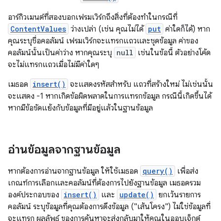
อาร์กิวเมนต์ที่สองบอกเฟรมเวิร์กถึงสิ่งที่ต้องทำในกรณีที่
ContentValues
ว่างเปล่า (เช่น คุณไม่ได้
put
ค่าใดก็ได้) หาก
คุณระบุชื่อคอลัมน์ เฟรมเวิร์กจะแทรกแถวและชุดข้อมูล ค่าของ
คอลัมน์นั้นเป็นค่าว่าง หากคุณระบุ
null
เช่นในข้อนี้ ตัวอย่างโค้ด
จะไม่แทรกแถวเมื่อไม่มีค่าใดๆ
เมธอด
insert()
จะแสดงรหัสสำหรับ แถวที่สร้างใหม่ ไม่เช่นนั้น
จะแสดง -1 หากเกิดข้อผิดพลาดในการแทรกข้อมูล กรณีนี้เกิดขึ้นได้
หากมีข้อขัดแย้งกับข้อมูลที่มีอยู่แล้วในฐานข้อมูล
อ่านข้อมูลจากฐานข้อมูล
หากต้องการอ่านจากฐานข้อมูล ให้ใช้เมธอด
query()
เพื่อส่ง
เกณฑ์การเลือกและคอลัมน์ที่ต้องการไปยังฐานข้อมูล เมธอดรวม
องค์ประกอบของ
insert()
และ
update()
ยกเว้นรายการ
คอลัมน์ ระบุข้อมูลที่คุณต้องการดึงข้อมูล ("เส้นโครง") ไม่ใช่ข้อมูลที่
จะแทรก ผลลัพธ์ ของการค้นหาจะส่งกลับมาให้คุณในออบเจ็กต์