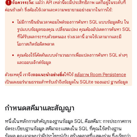
ข้อควรระวัง:
แม้ว่า API เหล่านี้จะมีประสิทธิภาพ แต่ก็อยู่ในระดับที่
ค่อนข้างต่ำ ซึ่งต้องใช้เวลาและความพยายามอย่างมากในการใช้:
ไม่มีการยืนยันเวลาคอมไพล์ของการค้นหา SQL แบบข้อมูลดิบ ใน
รูปแบบข้อมูลของคุณ เปลี่ยนแปลง คุณต้องอัปเดตการค้นหา SQL
ที่ได้รับผลกระทบด้วยตนเอง ช่วงเวลานี้ อาจใช้เวลามากและมี
โอกาสเกิดข้อผิดพลาด
คุณต้องใช้โค้ดต้นแบบจำนวนมากเพื่อแปลงการค้นหา SQL ต่างๆ
และออบเจ็กต์ข้อมูล
ด้วยเหตุนี้ เราจึง
ขอแนะนำอย่างยิ่ง
ให้ใช้
คลังภาพ Room Persistence
เป็นเลเยอร์นามธรรมสำหรับเข้าถึงข้อมูลใน SQLite ของแอป ฐานข้อมูล
กำหนดสคีมาและสัญญา
หนึ่งในหลักการสำคัญของฐานข้อมูล SQL คือสคีมา: การประกาศการ
จัดระเบียบฐานข้อมูล สคีมาจะแสดงใน SQL ที่คุณใช้สร้างฐาน
ข้อมูล คุณอาจพบว่ามีประโยชน์กับ สร้างคลาสที่แสดงร่วม ซึ่งเรียกว่า