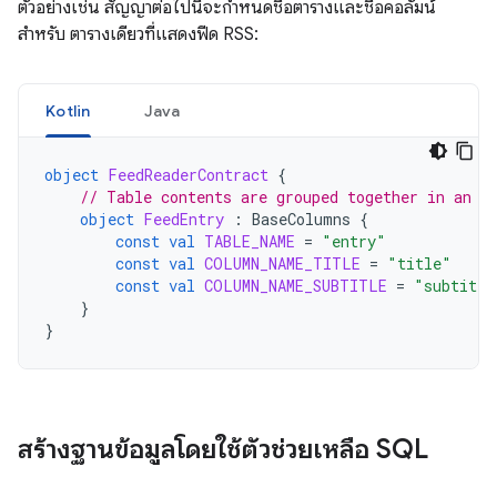
ตัวอย่างเช่น สัญญาต่อไปนี้จะกำหนดชื่อตารางและชื่อคอลัมน์
สำหรับ ตารางเดียวที่แสดงฟีด RSS:
Kotlin
Java
object
FeedReaderContract
{
// Table contents are grouped together in an a
object
FeedEntry
:
BaseColumns
{
const
val
TABLE_NAME
=
"entry"
const
val
COLUMN_NAME_TITLE
=
"title"
const
val
COLUMN_NAME_SUBTITLE
=
"subtitle
}
}
สร้างฐานข้อมูลโดยใช้ตัวช่วยเหลือ SQL