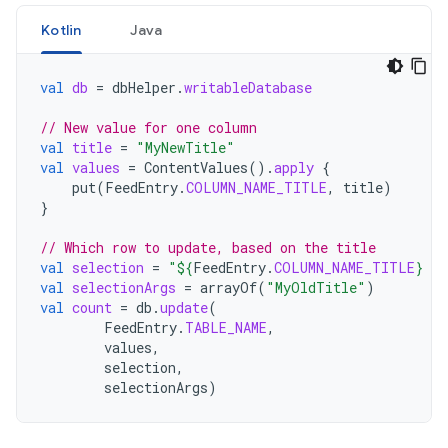
Kotlin
Java
val
db
=
dbHelper
.
writableDatabase
// New value for one column
val
title
=
"MyNewTitle"
val
values
=
ContentValues
().
apply
{
put
(
FeedEntry
.
COLUMN_NAME_TITLE
,
title
)
}
// Which row to update, based on the title
val
selection
=
"
${
FeedEntry
.
COLUMN_NAME_TITLE
}
 L
val
selectionArgs
=
arrayOf
(
"MyOldTitle"
)
val
count
=
db
.
update
(
FeedEntry
.
TABLE_NAME
,
values
,
selection
,
selectionArgs
)