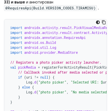
33) и выше
и аннотирован
@RequiresApi(Build.VERSION_CODES.TIRAMISU)
.
import
androidx.activity.result.PickVisualMediaReq
import
androidx.activity.result.contract.ActivityR
import
androidx.annotation.RequiresApi
import
android.os.Build
import
android.util.Log
import
android.provider.MediaStore
// Registers a photo picker activity launcher.
val
pickMedia
=
registerForActivityResult
(
PickVisu
// Callback invoked after media selected or pi
if
(
uri
!=
null
)
{
Log
.
d
(
"photo picker"
,
"Selected URI: 
$
uri
"
}
else
{
Log
.
d
(
"photo picker"
,
"No media selected"
}
}