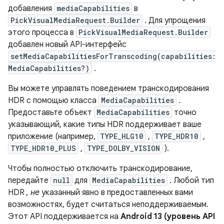
добавления
mediaCapabilities
в
PickVisualMediaRequest.Builder
. Для упрощения
этого процесса в
PickVisualMediaRequest.Builder
добавлен новый API-интерфейс
setMediaCapabilitiesForTranscoding(capabilities:
MediaCapabilities?)
.
Вы можете управлять поведением транскодирования
HDR с помощью класса
MediaCapabilities
.
Предоставьте объект
MediaCapabilities
точно
указывающий, какие типы HDR поддерживает ваше
приложение (например,
TYPE_HLG10
,
TYPE_HDR10
,
TYPE_HDR10_PLUS
,
TYPE_DOLBY_VISION
).
Чтобы полностью отключить транскодирование,
передайте
null
для
MediaCapabilities
. Любой тип
HDR
, не
указанный явно в предоставленных вами
возможностях, будет считаться неподдерживаемым.
Этот API поддерживается на
Android 13 (уровень API