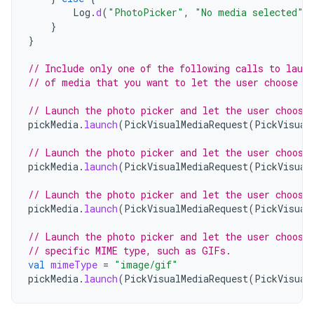
Log
.
d
(
"PhotoPicker"
,
"No media selected"
)
}
}
// Include only one of the following calls to laun
// of media that you want to let the user choose f
// Launch the photo picker and let the user choose
pickMedia
.
launch
(
PickVisualMediaRequest
(
PickVisual
// Launch the photo picker and let the user choose
pickMedia
.
launch
(
PickVisualMediaRequest
(
PickVisual
// Launch the photo picker and let the user choose
pickMedia
.
launch
(
PickVisualMediaRequest
(
PickVisual
// Launch the photo picker and let the user choose
// specific MIME type, such as GIFs.
val
mimeType
=
"image/gif"
pickMedia
.
launch
(
PickVisualMediaRequest
(
PickVisual