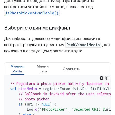
доступность средства выбора фотографий на
конкретном устройстве можно, вызвав метод
isPhotoPickerAvailable()
.
Выберите один медиафайл
Для выбора отдельного медиафайла используйте
контракт результата действия
PickVisualMedia
, как
показано в следующем фрагменте кода:
Мнения
Мнения
Сочинить
// Registers a photo picker activity launcher in s
val
pickMedia
=
registerForActivityResult
(
PickVisu
// Callback is invoked after the user selects 
// photo picker.
if
(
uri
!=
null
)
{
Log
.
d
(
"PhotoPicker"
,
"Selected URI: 
$
uri
"
}
else
{