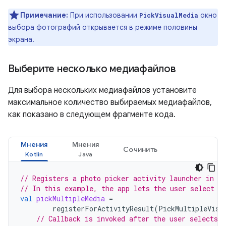
Примечание:
При использовании
окно
PickVisualMedia
выбора фотографий открывается в режиме половины
экрана.
Выберите несколько медиафайлов
Для выбора нескольких медиафайлов установите
максимальное количество выбираемых медиафайлов,
как показано в следующем фрагменте кода.
Мнения
Мнения
Сочинить
// Registers a photo picker activity launcher in m
// In this example, the app lets the user select u
val
pickMultipleMedia
=
registerForActivityResult
(
PickMultipleVisu
// Callback is invoked after the user selects 