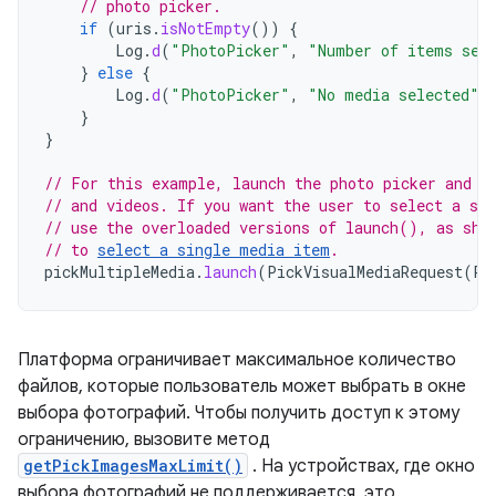
// photo picker.
if
(
uris
.
isNotEmpty
())
{
Log
.
d
(
"PhotoPicker"
,
"Number of items sel
}
else
{
Log
.
d
(
"PhotoPicker"
,
"No media selected"
)
}
}
// For this example, launch the photo picker and l
// and videos. If you want the user to select a sp
// use the overloaded versions of launch(), as sho
// to 
select a single media item
.
pickMultipleMedia
.
launch
(
PickVisualMediaRequest
(
Pi
Платформа ограничивает максимальное количество
файлов, которые пользователь может выбрать в окне
выбора фотографий. Чтобы получить доступ к этому
ограничению, вызовите метод
getPickImagesMaxLimit()
. На устройствах, где окно
выбора фотографий не поддерживается, это