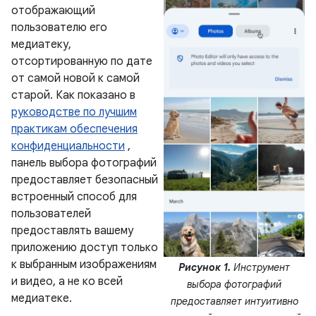
отображающий
пользователю его
медиатеку,
отсортированную по дате
от самой новой к самой
старой. Как показано в
руководстве по лучшим
практикам обеспечения
конфиденциальности
,
панель выбора фотографий
предоставляет безопасный
встроенный способ для
пользователей
предоставлять вашему
приложению доступ только
к выбранным изображениям
Рисунок 1.
Инструмент
и видео, а не ко всей
выбора фотографий
медиатеке.
предоставляет интуитивно