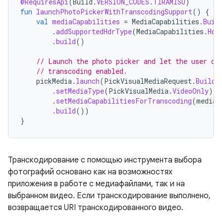
@RequiresApi
(
Build
.
VERSION_CODES
.
TIRAMISU
)
fun
launchPhotoPickerWithTranscodingSupport
()
{
val
mediaCapabilities
=
MediaCapabilities
.
Buil
.
addSupportedHdrType
(
MediaCapabilities
.
Hdr
.
build
()
// Launch the photo picker and let the user ch
// transcoding enabled.
pickMedia
.
launch
(
PickVisualMediaRequest
.
Builde
.
setMediaType
(
PickVisualMedia
.
VideoOnly
)
.
setMediaCapabilitiesForTranscoding
(
mediaC
.
build
())
}
Транскодирование с помощью инструмента выбора
фотографий основано как на возможностях
приложения в работе с медиафайлами, так и на
выбранном видео. Если транскодирование выполнено,
возвращается URI транскодированного видео.