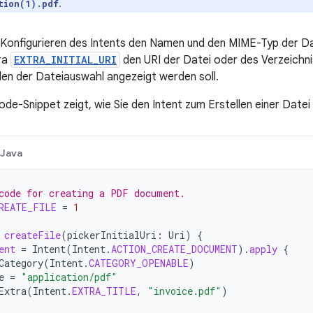
.
tion(1).pdf
Konfigurieren des Intents den Namen und den MIME-Typ der Dat
ra
EXTRA_INITIAL_URI
den URI der Datei oder des Verzeichni
en der Dateiauswahl angezeigt werden soll.
de-Snippet zeigt, wie Sie den Intent zum Erstellen einer Datei 
Java
code for creating a PDF document.
REATE_FILE
=
1
createFile
(
pickerInitialUri
:
Uri
)
{
ent
=
Intent
(
Intent
.
ACTION_CREATE_DOCUMENT
).
apply
{
Category
(
Intent
.
CATEGORY_OPENABLE
)
e
=
"application/pdf"
Extra
(
Intent
.
EXTRA_TITLE
,
"invoice.pdf"
)