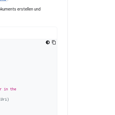
okuments erstellen und
r in the
lUri
)