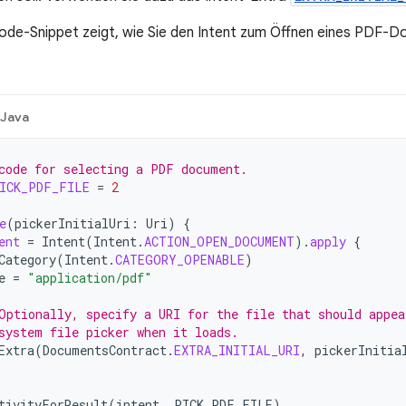
de-Snippet zeigt, wie Sie den Intent zum Öffnen eines PDF-D
Java
code for selecting a PDF document.
ICK_PDF_FILE
=
2
e
(
pickerInitialUri
:
Uri
)
{
ent
=
Intent
(
Intent
.
ACTION_OPEN_DOCUMENT
).
apply
{
Category
(
Intent
.
CATEGORY_OPENABLE
)
e
=
"application/pdf"
Optionally, specify a URI for the file that should appea
system file picker when it loads.
Extra
(
DocumentsContract
.
EXTRA_INITIAL_URI
,
pickerInitia
tivityForResult
(
intent
,
PICK_PDF_FILE
)