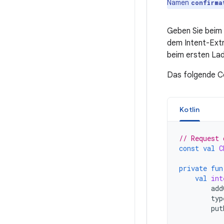
Namen
confirma
Geben Sie beim 
dem Intent-Ext
beim ersten Lad
Das folgende Co
Kotlin
// Request 
const
val
C
private
fun
val
int
add
typ
put