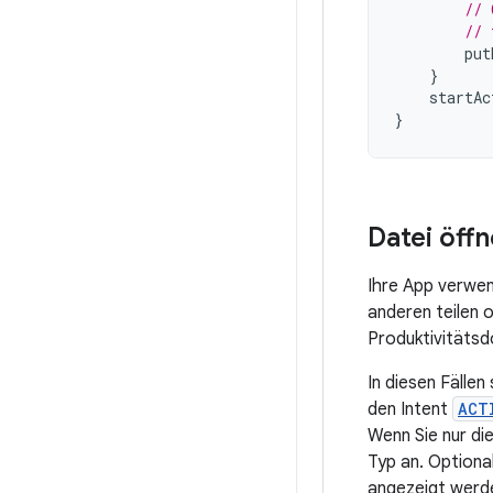
// 
// 
put
}
startAc
}
Datei öff
Ihre App verwen
anderen teilen 
Produktivitäts
In diesen Fällen
den Intent
ACT
Wenn Sie nur di
Typ an. Optiona
angezeigt werde