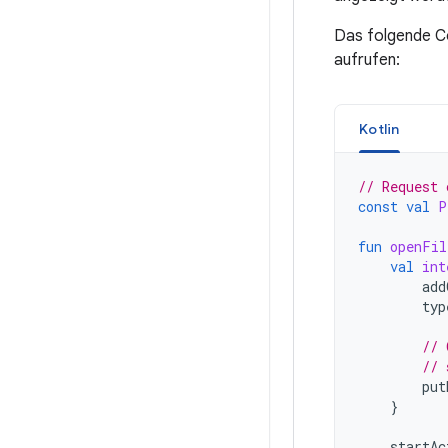
Das folgende Co
aufrufen:
Kotlin
// Request 
const
val
P
fun
openFil
val
int
add
typ
// 
// 
put
}
startAc