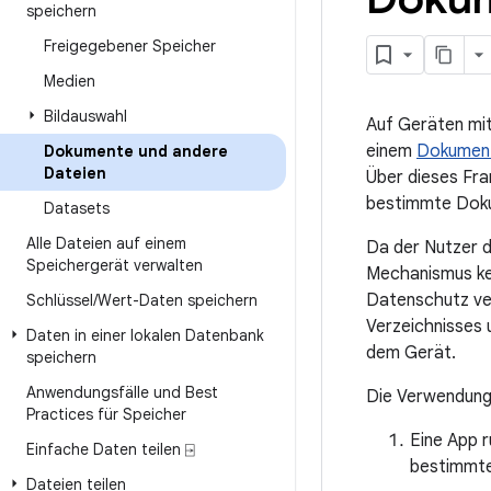
speichern
Freigegebener Speicher
Medien
Bildauswahl
Auf Geräten mit
einem
Dokument
Dokumente und andere
Dateien
Über dieses Fr
bestimmte Dokum
Datasets
Alle Dateien auf einem
Da der Nutzer d
Speichergerät verwalten
Mechanismus k
Datenschutz ver
Schlüssel
/
Wert-Daten speichern
Verzeichnisses 
Daten in einer lokalen Datenbank
dem Gerät.
speichern
Anwendungsfälle und Best
Die Verwendung
Practices für Speicher
Eine App r
Einfache Daten teilen ⍈
bestimmt
Dateien teilen