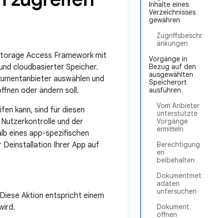
Inhalte eines
Verzeichnisses
gewähren
Zugriffsbeschr
änkungen
s Storage Access Framework mit
Vorgänge in
 und cloudbasierter Speicher.
Bezug auf den
ausgewählten
kumentanbieter auswählen und
Speicherort
fnen oder ändern soll.
ausführen
Vom Anbieter
fen kann, sind für diesen
unterstützte
 Nutzerkontrolle und der
Vorgänge
ermitteln
lb eines app-spezifischen
Deinstallation Ihrer App auf
Berechtigung
en
beibehalten
Dokumentmet
adaten
untersuchen
 Diese Aktion entspricht einem
wird.
Dokument
öffnen