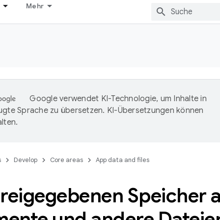
Mehr
Google verwendet KI-Technologie, um Inhalte in
ugte Sprache zu übersetzen. KI-Übersetzungen können
lten.
s
Develop
Core areas
App data and files
freigegebenen Speicher 
ente und andere Dateien