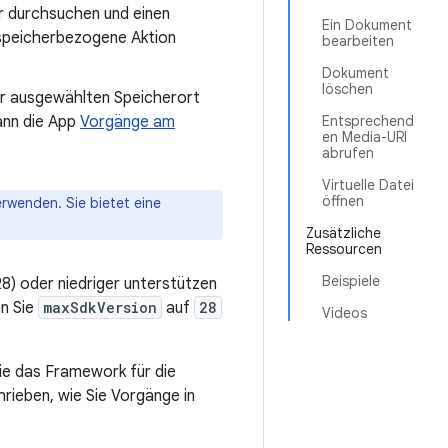
r durchsuchen und einen
Ein Dokument
 speicherbezogene Aktion
bearbeiten
Dokument
löschen
zer ausgewählten Speicherort
ann die App
Vorgänge am
Entsprechend
en Media-URI
abrufen
Virtuelle Datei
öffnen
rwenden. Sie bietet eine
Zusätzliche
Ressourcen
Beispiele
8) oder niedriger unterstützen
n Sie
maxSdkVersion
auf
28
Videos
ie das Framework für die
rieben, wie Sie Vorgänge in