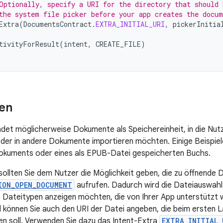
Optionally, specify a URI for the directory that should 
the system file picker before your app creates the docum
Extra
(
DocumentsContract
.
EXTRA_INITIAL_URI
,
pickerInitia
tivityForResult
(
intent
,
CREATE_FILE
)
nen
det möglicherweise Dokumente als Speichereinheit, in die Nutz
oder in andere Dokumente importieren möchten. Einige Beispiel
dokuments oder eines als EPUB-Datei gespeicherten Buchs.
 sollten Sie dem Nutzer die Möglichkeit geben, die zu öffnende
ION_OPEN_DOCUMENT
aufrufen. Dadurch wird die Dateiauswah
e Dateitypen anzeigen möchten, die von Ihrer App unterstützt
l können Sie auch den URI der Datei angeben, die beim ersten
n soll. Verwenden Sie dazu das Intent-Extra
EXTRA_INITIAL_