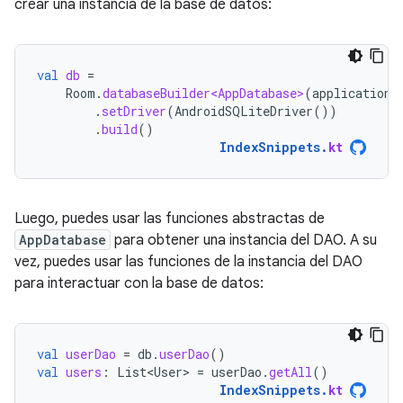
crear una instancia de la base de datos:
val
db
=
Room
.
databaseBuilder<AppDatabase>
(
applicationC
.
setDriver
(
AndroidSQLiteDriver
())
.
build
()
IndexSnippets
.
kt
Luego, puedes usar las funciones abstractas de
AppDatabase
para obtener una instancia del DAO. A su
vez, puedes usar las funciones de la instancia del DAO
para interactuar con la base de datos:
val
userDao
=
db
.
userDao
()
val
users
:
List<User>
=
userDao
.
getAll
()
IndexSnippets
.
kt