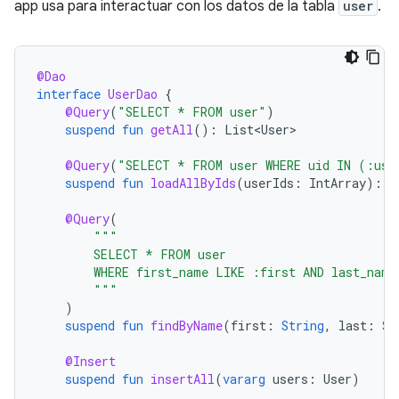
app usa para interactuar con los datos de la tabla
user
.
@Dao
interface
UserDao
{
@Query
(
"SELECT * FROM user"
)
suspend
fun
getAll
():
List<User>
@Query
(
"SELECT * FROM user WHERE uid IN (:use
suspend
fun
loadAllByIds
(
userIds
:
IntArray
):
L
@Query
(
"""
        SELECT * FROM user
        WHERE first_name LIKE :first AND last_name
        """
)
suspend
fun
findByName
(
first
:
String
,
last
:
St
@Insert
suspend
fun
insertAll
(
vararg
users
:
User
)