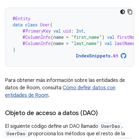
@Entity
data
class
User
(
@PrimaryKey
val
uid
:
Int
,
@ColumnInfo
(
name
=
"first_name"
)
val
firstNam
@ColumnInfo
(
name
=
"last_name"
)
val
lastName
:
)
IndexSnippets
.
kt
Para obtener más información sobre las entidades de
datos de Room, consulta
Cómo definir datos con
entidades de Room
.
Objeto de acceso a datos (DAO)
El siguiente código define un DAO llamado
UserDao
.
UserDao
proporciona los métodos que el resto de la