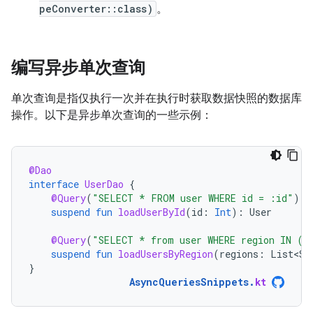
peConverter::class)
。
编写异步单次查询
单次查询是指仅执行一次并在执行时获取数据快照的数据库
操作。以下是异步单次查询的一些示例：
@Dao
interface
UserDao
{
@Query
(
"SELECT * FROM user WHERE id = :id"
)
suspend
fun
loadUserById
(
id
:
Int
):
User
@Query
(
"SELECT * from user WHERE region IN (:
suspend
fun
loadUsersByRegion
(
regions
:
List<St
}
AsyncQueriesSnippets
.
kt