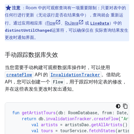
注意
：Room 中的可观察查询有一项重要限制：只要对表中的
任何行进行更新（无论该行是否在结果集中），查询就会 重新运
行。通过应用相应库（
Flow
、
RxJava
或
）中的
LiveData
运算符，可以确保仅在 实际查询结果发生
distinctUntilChanged
更改时通知界面。
手动跟踪数据库失效
当您需要手动构建可观察数据库操作时，可以使用
createFlow
API 的
InvalidationTracker
。借助此
API，您可以创建一个
Flow
，用于跟踪对特定表的修改，
并在这些表发生更改时发出通知。
fun
getArtistTours
(
db
:
RoomDatabase
,
from
:
Date
,
t
return
db
.
invalidationTracker
.
createFlow
(
"Arti
val
artists
=
artistsDao
.
getAllArtists
()
val
tours
=
tourService
.
fetchStates
(
artist