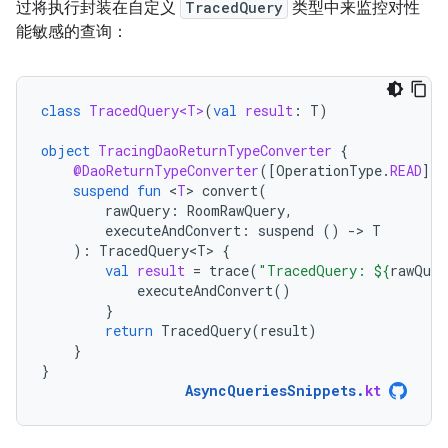
过将执行封装在自定义
TracedQuery
类型中来监控对性
能敏感的查询：
class
TracedQuery<T>
(
val
result
:
T
)
object
TracingDaoReturnTypeConverter
{
@DaoReturnTypeConverter
(
[
OperationType
.
READ
]
)
suspend
fun
<
T
>
convert
(
rawQuery
:
RoomRawQuery
,
executeAndConvert
:
suspend
()
-
>
T
):
TracedQuery<T>
{
val
result
=
trace
(
"TracedQuery: 
${
rawQuer
executeAndConvert
()
}
return
TracedQuery
(
result
)
}
}
AsyncQueriesSnippets
.
kt