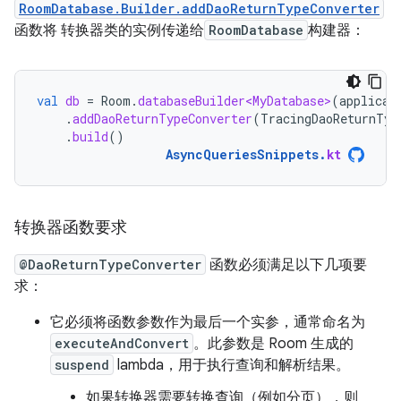
RoomDatabase.Builder.addDaoReturnTypeConverter
函数将 转换器类的实例传递给
RoomDatabase
构建器：
val
db
=
Room
.
databaseBuilder<MyDatabase>
(
applicat
.
addDaoReturnTypeConverter
(
TracingDaoReturnTyp
.
build
()
AsyncQueriesSnippets
.
kt
转换器函数要求
@DaoReturnTypeConverter
函数必须满足以下几项要
求：
它必须将函数参数作为最后一个实参，通常命名为
executeAndConvert
。此参数是 Room 生成的
suspend
lambda，用于执行查询和解析结果。
如果转换器需要转换查询（例如分页），则