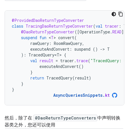
@ProvidedDaoReturnTypeConverter
class
TracingDaoReturnTypeConverter
(
val
tracer
:
Tr
@DaoReturnTypeConverter
(
[
OperationType
.
READ
]
)
suspend
fun
<
T
>
convert
(
rawQuery
:
RoomRawQuery
,
executeAndConvert
:
suspend
()
-
>
T
):
TracedQuery<T>
{
val
result
=
tracer
.
trace
(
"TracedQuery: 
${
executeAndConvert
()
}
return
TracedQuery
(
result
)
}
}
AsyncQueriesSnippets
.
kt
然后，除了在
@DaoReturnTypeConverters
中声明转换
器类之外，您还可以使用