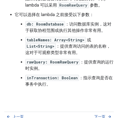
lambda 可以采用
RoomRawQuery
参数。
它可以选择在 lambda 之前接受以下参数：
db: RoomDatabase
：访问数据库实例，这对
于获取协程范围或执行其他操作非常有用。
tableNames: Array<String>
或
List<String>
：提供查询访问的表的名称，
这对于可观察类型非常有用。
rawQuery: RoomRawQuery
：提供查询的运行
时实例。
inTransaction: Boolean
：指示查询是否在
事务中执行。
上一页
下一页
arrow_back
arrow_forward