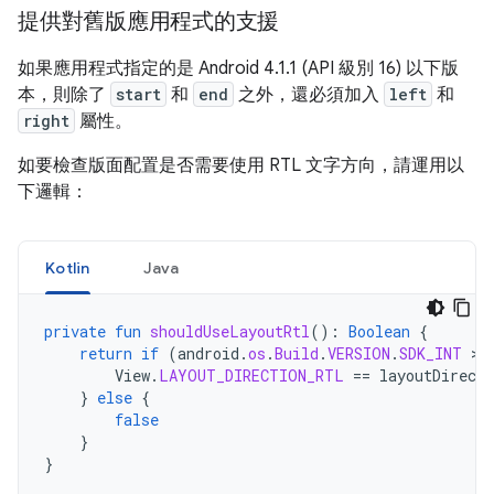
提供對舊版應用程式的支援
如果應用程式指定的是 Android 4.1.1 (API 級別 16) 以下版
本，則除了
start
和
end
之外，還必須加入
left
和
right
屬性。
如要檢查版面配置是否需要使用 RTL 文字方向，請運用以
下邏輯：
Kotlin
Java
private
fun
shouldUseLayoutRtl
():
Boolean
{
return
if
(
android
.
os
.
Build
.
VERSION
.
SDK_INT
>
=
View
.
LAYOUT_DIRECTION_RTL
==
layoutDirecti
}
else
{
false
}
}