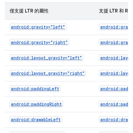
僅支援 LTR 的屬性
支援 LTR 和 R
android:gravity="left"
android:gravi
android:gravity="right"
android:gravi
android:layout_gravity="left"
android:layou
android:layout_gravity="right"
android:layou
android:paddingLeft
android:padd
android:paddingRight
android:padd
android:drawableLeft
android:drawa