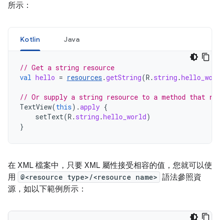
所示：
Kotlin
Java
// Get a string resource
val
hello
=
resources
.
getString
(
R
.
string
.
hello_wor
// Or supply a string resource to a method that re
TextView
(
this
).
apply
{
setText
(
R
.
string
.
hello_world
)
}
在 XML 檔案中，只要 XML 屬性接受相容的值，您就可以使
用
@<resource type>/<resource name>
語法參照資
源，如以下範例所示：