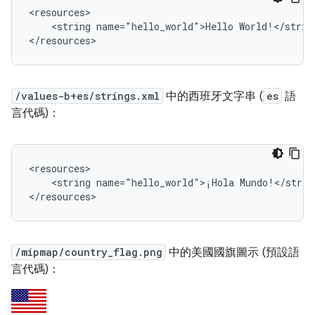
<string
name="hello_world">Hello
World!</string
</resources>
/values-b+es/strings.xml
中的西班牙文字串 (
es
語
言代碼)：
<string
name="hello_world">¡Hola
Mundo!</string
</resources>
/mipmap/country_flag.png
中的美國國旗圖示 (預設語
言代碼)：