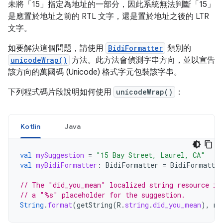
未將「15」指定為地址的一部分，因此系統無法判斷「15」
是應置於地址之前的 RTL 文字，還是置於地址之後的 LTR
文字。
如要解決這個問題，請使用
BidiFormatter
類別的
unicodeWrap()
方法。此方法會偵測字串方向，並以宣告
該方向的萬國碼 (Unicode) 格式字元包裝該字串。
下列程式碼片段說明如何使用
unicodeWrap()
：
Kotlin
Java
val
mySuggestion
=
"15 Bay Street, Laurel, CA"
val
myBidiFormatter
:
BidiFormatter
=
BidiFormatter
// The "did_you_mean" localized string resource in
// a "%s" placeholder for the suggestion.
String
.
format
(
getString
(
R
.
string
.
did_you_mean
),
my