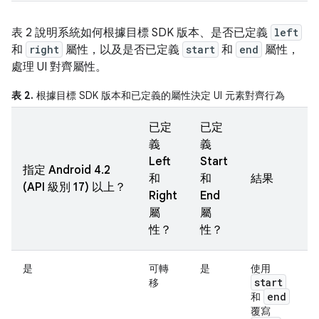
表 2 說明系統如何根據目標 SDK 版本、是否已定義
left
和
right
屬性，以及是否已定義
start
和
end
屬性，
處理 UI 對齊屬性。
表 2.
根據目標 SDK 版本和已定義的屬性決定 UI 元素對齊行為
已定
已定
義
義
Left
Start
指定 Android 4.2
和
和
結果
(API 級別 17) 以上
？
Right
End
屬
屬
性？
性？
是
可轉
是
使用
start
移
end
和
覆寫