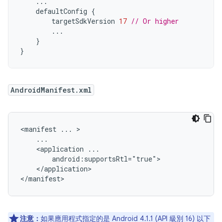
...
defaultConfig
{
targetSdkVersion
17
// Or higher
...
}
}
AndroidManifest.xml
<manifest
...
<application
</application>

</manifest>
注意：
如果應用程式指定的是 Android 4.1.1 (API 級別 16) 以下