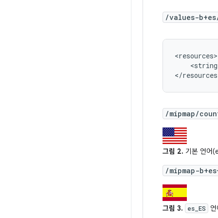
/values-b+es
<string
</resources
/mipmap/coun
그림 2.
기본 언어(e
/mipmap-b+es
그림 3.
언
es_ES