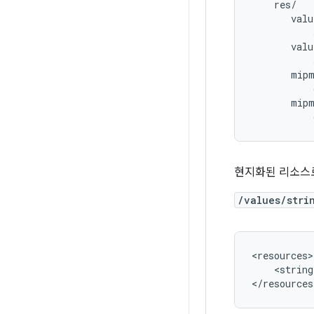
    res/

       valu
           
       valu
           
       mipm
           
       mipm
현지화된 리소스로
/values/stri
<string
</resources