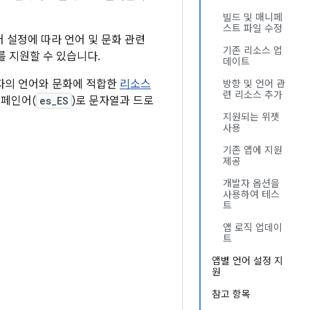
빌드 및 매니페
스트 파일 수정
어 설정에 따라 언어 및 문화 관련
기존 리소스 업
를 지원할 수 있습니다.
데이트
자의 언어와 문화에 적합한
리소스
방향 및 언어 관
련 리소스 추가
스페인어(
es_ES
)로 문자열과 드로
지원되는 위젯
사용
기존 앱에 지원
제공
개발자 옵션을
사용하여 테스
트
앱 로직 업데이
트
앱별 언어 설정 지
원
참고 항목