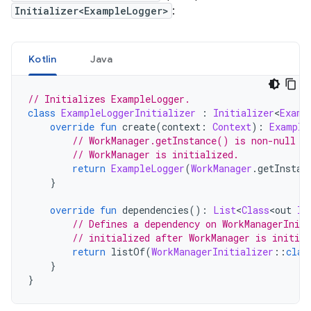
Initializer<ExampleLogger>
:
Kotlin
Java
// Initializes ExampleLogger.
class
ExampleLoggerInitializer
:
Initializer
<
Examp
override
fun
 create
(
context
:
Context
):
Example
// WorkManager.getInstance() is non-null o
// WorkManager is initialized.
return
ExampleLogger
(
WorkManager
.
getInstan
}
override
fun
 dependencies
():
List
<
Class
<
out 
In
// Defines a dependency on WorkManagerIniti
// initialized after WorkManager is initial
return
 listOf
(
WorkManagerInitializer
::
clas
}
}