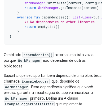
WorkManager
.
initialize
(
context
,
 configurat
return
WorkManager
.
getInstance
(
context
)
}
override
fun
 dependencies
():
List
<
Class
<
out 
In
// No dependencies on other libraries.
return
 emptyList
()
}
}
O método
dependencies()
retorna uma lista vazia
porque
WorkManager
não dependem de outras
bibliotecas.
Suponha que seu app também dependa de uma biblioteca
chamada
ExampleLogger
, que, depende de
WorkManager
. Essa dependência significa que você
precisa garantir a inicialização do app vai inicializar o
WorkManager
primeiro. Defina um A classe
ExampleLoggerInitializer
que implementa