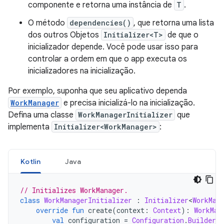
componente e retorna uma instância de
T
.
O método
dependencies()
, que retorna uma lista
dos outros Objetos
Initializer<T>
de que o
inicializador depende. Você pode usar isso para
controlar a ordem em que o app executa os
inicializadores na inicialização.
Por exemplo, suponha que seu aplicativo dependa
WorkManager
e precisa inicializá-lo na inicialização.
Defina uma classe
WorkManagerInitializer
que
implementa
Initializer<WorkManager>
:
Kotlin
Java
// Initializes WorkManager.
class
WorkManagerInitializer
:
Initializer
<
WorkMan
override
fun
 create
(
context
:
Context
):
WorkMan
val
 configuration 
=
Configuration
.
Builder
(