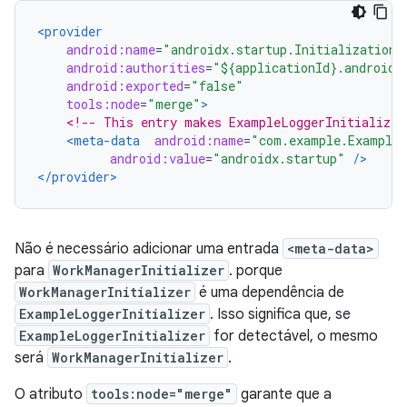
<provider
android:name
=
"androidx.startup.InitializationP
android:authorities
=
"${applicationId}.androidx
android:exported
=
"false"
tools:node
=
"merge"
>
<!-- This entry makes ExampleLoggerInitializer
<meta-data
android:name
=
"com.example.ExampleL
android:value
=
"androidx.startup"
/>
</provider>
Não é necessário adicionar uma entrada
<meta-data>
para
WorkManagerInitializer
. porque
WorkManagerInitializer
é uma dependência de
ExampleLoggerInitializer
. Isso significa que, se
ExampleLoggerInitializer
for detectável, o mesmo
será
WorkManagerInitializer
.
O atributo
tools:node="merge"
garante que a