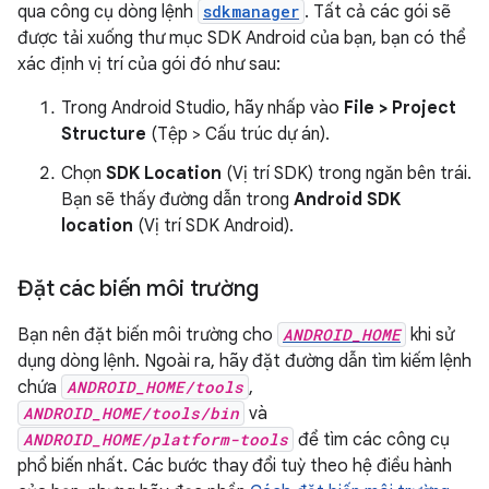
qua công cụ dòng lệnh
sdkmanager
. Tất cả các gói sẽ
được tải xuống thư mục SDK Android của bạn, bạn có thể
xác định vị trí của gói đó như sau:
Trong Android Studio, hãy nhấp vào
File > Project
Structure
(Tệp > Cấu trúc dự án).
Chọn
SDK Location
(Vị trí SDK) trong ngăn bên trái.
Bạn sẽ thấy đường dẫn trong
Android SDK
location
(Vị trí SDK Android).
Đặt các biến môi trường
Bạn nên đặt biến môi trường cho
ANDROID_HOME
khi sử
dụng dòng lệnh. Ngoài ra, hãy đặt đường dẫn tìm kiếm lệnh
chứa
ANDROID_HOME/tools
,
ANDROID_HOME/tools/bin
và
ANDROID_HOME/platform-tools
để tìm các công cụ
phổ biến nhất. Các bước thay đổi tuỳ theo hệ điều hành