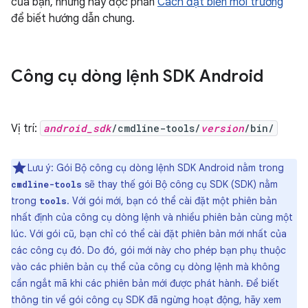
của bạn, nhưng hãy đọc phần
Cách đặt biến môi trường
để biết hướng dẫn chung.
Công cụ dòng lệnh SDK Android
Vị trí:
android_sdk
/cmdline-tools/
version
/bin/
Lưu ý: Gói Bộ công cụ dòng lệnh SDK Android nằm trong
sẽ thay thế gói Bộ công cụ SDK (SDK) nằm
cmdline-tools
trong
. Với gói mới, bạn có thể cài đặt một phiên bản
tools
nhất định của công cụ dòng lệnh và nhiều phiên bản cùng một
lúc. Với gói cũ, bạn chỉ có thể cài đặt phiên bản mới nhất của
các công cụ đó. Do đó, gói mới này cho phép bạn phụ thuộc
vào các phiên bản cụ thể của công cụ dòng lệnh mà không
cần ngắt mã khi các phiên bản mới được phát hành. Để biết
thông tin về gói công cụ SDK đã ngừng hoạt động, hãy xem