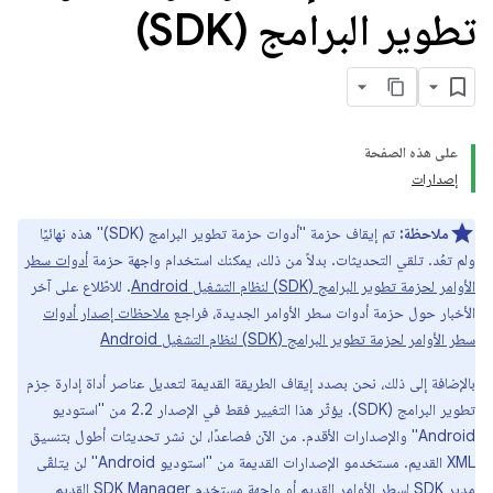
تطوير البرامج (SDK)
على هذه الصفحة
إصدارات
ملاحظة:
تم إيقاف حزمة "أدوات حزمة تطوير البرامج (SDK)" هذه نهائيًا
ولم تعُد. تلقي التحديثات. بدلاً من ذلك، يمكنك استخدام واجهة حزمة
أدوات سطر
الأوامر لحزمة تطوير البرامج (SDK) لنظام التشغيل Android
. للاطّلاع على آخر
الأخبار حول حزمة أدوات سطر الأوامر الجديدة، فراجع
ملاحظات إصدار أدوات
سطر الأوامر لحزمة تطوير البرامج (SDK) لنظام التشغيل Android
بالإضافة إلى ذلك، نحن بصدد إيقاف الطريقة القديمة لتعديل عناصر أداة إدارة حِزم
تطوير البرامج (SDK). يؤثّر هذا التغيير فقط في الإصدار 2.2 من "استوديو
Android" والإصدارات الأقدم. من الآن فصاعدًا، لن نشر تحديثات أطول بتنسيق
XML القديم. مستخدمو الإصدارات القديمة من "استوديو Android" لن يتلقّى
مدير SDK لسطر الأوامر القديم أو واجهة مستخدم SDK Manager القديم