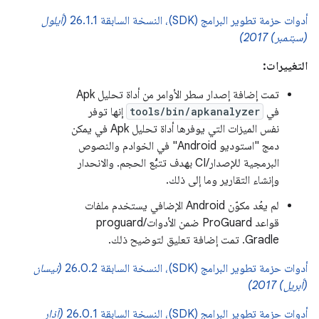
أدوات حزمة تطوير البرامج (SDK)، النسخة السابقة 26.1.1
(أيلول
(سبتمبر) 2017)
التغييرات:
تمت إضافة إصدار سطر الأوامر من أداة تحليل Apk
في
tools/bin/apkanalyzer
إنها توفر
نفس الميزات التي يوفرها أداة تحليل Apk في يمكن
دمج "استوديو Android" في الخوادم والنصوص
البرمجية للإصدار/CI بهدف تتبُّع الحجم. والانحدار
وإنشاء التقارير وما إلى ذلك.
لم يعُد مكوّن Android الإضافي يستخدم ملفات
قواعد ProGuard ضمن الأدوات/proguard
Gradle. تمت إضافة تعليق لتوضيح ذلك.
أدوات حزمة تطوير البرامج (SDK)، النسخة السابقة 26.0.2
(نيسان
(أبريل) 2017)
أدوات حزمة تطوير البرامج (SDK)، النسخة السابقة 26.0.1
(آذار