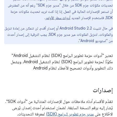
تحديثات مكوّنات حِزم SDK من خلال "مدير حِزم SDK" رغم أنه من المفترض
أن تستمر الإصدارات الحالية في العمل، إذا إذا كنت تريد تحديث مكونات حزمة
SDK، فاستخدم الإصدار الجديد
أدوات سطر الأوامر
.
في حال تثبيت Android Studio 2.2 أو إصدار أقدم، لن تتمكن من إعادة تنزيل
والمكونات. لتنزيل المكونات عبر مدير حِزم SDK، يجب الترقية إلى إصدار أحدث
من "استوديو Android".
تعتبر "أدوات حزمة تطوير البرامج (SDK) لنظام التشغيل Android"
مكوّنًا لحزمة تطوير البرامج (SDK) لنظام التشغيل Android. ويشمل
ذلك التطوير وأدوات تصحيح الأخطاء لنظام Android
إصدارات
تقدّم الأقسام أدناه ملاحظات حول الإصدارات المتتالية من "أدوات SDK".
يُشار إليه برقم النسخة السابقة. لضمان استخدام أحدث إصدار، يُرجى
الاطّلاع على
مدير حِزم تطوير البرامج (SDK)
لمعرفة التحديثات.