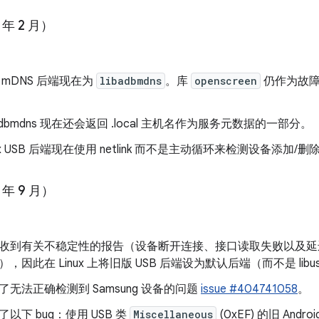
 年 2 月）
 mDNS 后端现在为
libadbmdns
。库
openscreen
仍作为故障
badbmdns 现在还会返回 .local 主机名作为服务元数据的一部分。
nux USB 后端现在使用 netlink 而不是主动循环来检测设备添加/删
 年 9 月）
收到有关不稳定性的报告（设备断开连接、接口读取失败以及延迟的 n
），因此在 Linux 上将旧版 USB 后端设为默认后端（而不是 libu
了无法正确检测到 Samsung 设备的问题
issue #404741058
。
了以下 bug：使用 USB 类
Miscellaneous
(0xEF) 的旧 An