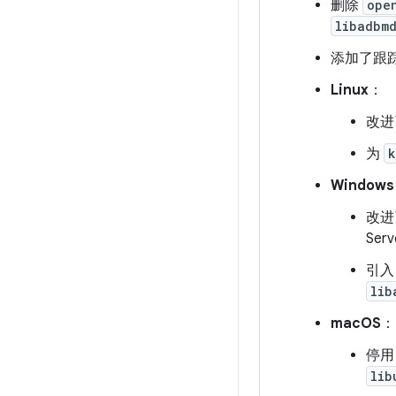
删除
ope
libadbm
添加了跟
Linux
：
改进
为
k
Windows
改进
Ser
引
lib
macOS
：
停
lib