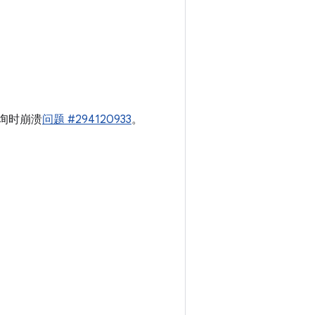
断查询时崩溃
问题 #294120933
。
。