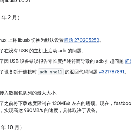
libusb 1.0.27
 年 2 月）
inux 上将 libusb 切换为默认设置
问题 270205252
。
了在没有 USB 的主机上启动 adb 的问题。
了因 USB 设备错误报告零长度描述符而导致的 adb 挂起问题
问题
了设备断开连接时
adb shell
的返回代码问题
#321787891
。
传入数据包队列的最大大小。
了之前将下载速度限制在 120MB/s 左右的瓶颈。现在，fastboot 
，实现高达 980MB/s 的速度，具体取决于设备。
 年 10 月）