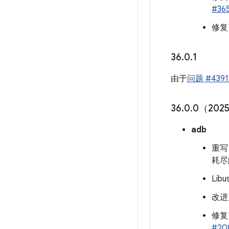
#36
修复
36
.
0
.
1
由于
问题 #4391
36
.
0
.
0（2025
adb
重写
耗尽
Li
改进
修复
#20