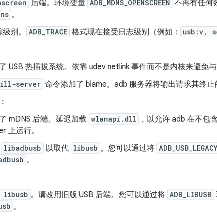
nscreen
后端。环境变量
ADB_MDNS_OPENSCREEN
不再有任何效
dns
。
踪级别。
ADB_TRACE
格式现在接受日志级别（例如：
usb:v, s
了 USB 热插拔系统。依靠 udev netlink 事件而不是内核来避免
ill-server
命令添加了 blame。adb 服务器将输出请求其终
：
了 mDNS 后端。延迟加载
wlanapi.dll
，以允许 adb 在不包
ver 上运行。
入
libadbusb
以取代
libusb
。您可以通过将
ADB_USB_LEGAC
adbusb
。
用
libusb
。请改用旧版 USB 后端。您可以通过将
ADB_LIBUSB
usb
。