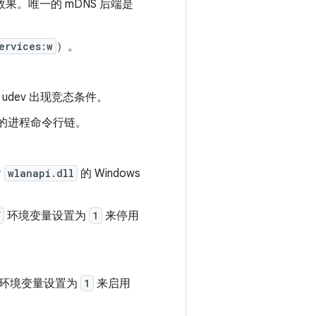
果。唯一的 mDNS 后端是
ervices:w
）。
与 udev 出现竞态条件。
止的进程命令行链。
含
wlanapi.dll
的 Windows
Y
环境变量设置为
1
来停用
环境变量设置为
1
来启用