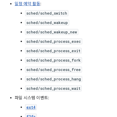
일정 예약 활동
:
sched/sched_switch
sched/sched_wakeup
sched/sched_wakeup_new
sched/sched_process_exec
sched/sched_process_exit
sched/sched_process_fork
sched/sched_process_free
sched/sched_process_hang
sched/sched_process_wait
파일 시스템 이벤트:
ext4
f2fs