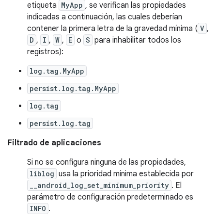
etiqueta
MyApp
, se verifican las propiedades
indicadas a continuación, las cuales deberían
contener la primera letra de la gravedad mínima (
V
,
D
,
I
,
W
,
E
o
S
para inhabilitar todos los
registros):
log.tag.MyApp
persist.log.tag.MyApp
log.tag
persist.log.tag
Filtrado de aplicaciones
Si no se configura ninguna de las propiedades,
liblog
usa la prioridad mínima establecida por
__android_log_set_minimum_priority
. El
parámetro de configuración predeterminado es
INFO
.