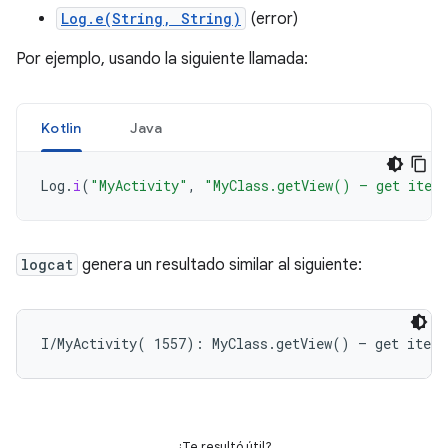
Log.e(String, String)
(error)
Por ejemplo, usando la siguiente llamada:
Kotlin
Java
Log
.
i
(
"MyActivity"
,
"MyClass.getView() — get item
logcat
genera un resultado similar al siguiente:
¿Te resultó útil?