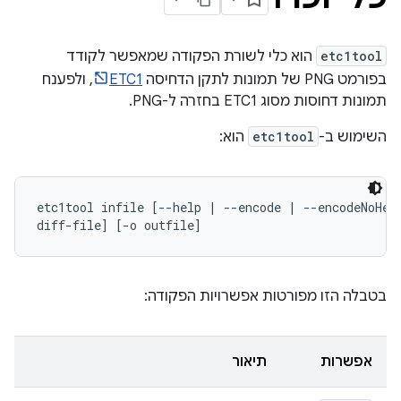
etc1tool
הוא כלי לשורת הפקודה שמאפשר לקודד
בפורמט PNG של תמונות לתקן הדחיסה
ETC1
, ולפענח
תמונות דחוסות מסוג ETC1 בחזרה ל-PNG.
השימוש ב-
etc1tool
הוא:
etc1tool infile [--help | --encode | --encodeNoHead
diff-file] [-o outfile]
בטבלה הזו מפורטות אפשרויות הפקודה:
אפשרות
תיאור