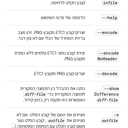
infile
קובץ הקלט לדחיסה.
--help
הדפסה של פרטי השימוש.
--encode
יוצרים קובץ ETC1 מקובץ PNG. זהו מצב
ברירת המחדל של הכלי אם לא צוין דבר.
--encode
יצירת קובץ נתוני ETC1 גולמיים ללא כותרת
No
Header
מקובץ PNG.
--decode
יוצרים קובץ PNG מקובץ ETC1.
--show
כתבו את ההבדל בין התמונה המקורית
diff-file
Difference
לתמונה המקודדת כדי
diff-file
האפשרות הזו תקפה רק בזמן קידוד.
-o
מציינים את השם של קובץ הפלט. אם לא
outfile
outfile
מציינים את
, קובץ הפלט נוצר
.
משם קובץ הקלט עם הסיומת המתאימה (