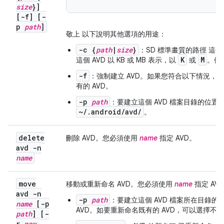
size
}]
[-f] [-
p
path
]
敬上 以下說明其他選項的用途：
-c {
path
|
size
}
：SD 標準畫質的路徑 這個
K
M
這個 AVD 以 KB 或 MB 表示，以
或
。例
-f
：強制建立 AVD。如果您符合以下情況，請
有的 AVD。
-p
path
：要建立這個 AVD 檔案目錄的位置
~/.android/avd/
。
delete
刪除 AVD。您必須使用
name
指定 AVD。
avd -n
name
move
移動或重新命名 AVD。您必須使用
name
指定 AV
avd -n
-p
path
：要建立這個 AVD 檔案所在目錄
name
[-p
AVD。如要重新命名既有的 AVD，可以選擇不
path
] [-
r
new-