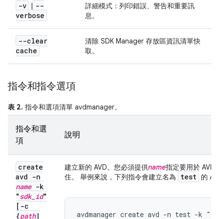
-v
--
|
詳細模式：列印錯誤、警告和重要訊
verbose
息。
--clear
清除 SDK Manager 存放區資訊清單快
cache
取。
指令和指令選項
表 2.
指令和選項清單 avdmanager。
指令和選
說明
項
create
建立新的 AVD。您必須提供
name
指定要用於 AVD 
avd -n
test
住。 舉例來說，下列指令會建立名為
的 AV
name
-k
"
sdk
_
id
"
[-c
avdmanager create avd -n test -k "s
{
path
|