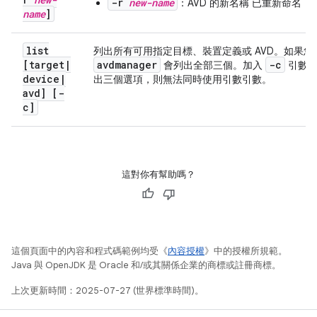
-r
new-name
：AVD 的新名稱 已重新命名
name
]
list
列出所有可用指定目標、裝置定義或 AVD。如果您
[target
|
avdmanager
-c
會列出全部三個。加入
引數，
device
|
出三個選項，則無法同時使用引數引數。
avd] [-
c]
這對你有幫助嗎？
這個頁面中的內容和程式碼範例均受《
內容授權
》中的授權所規範。
Java 與 OpenJDK 是 Oracle 和/或其關係企業的商標或註冊商標。
上次更新時間：2025-07-27 (世界標準時間)。