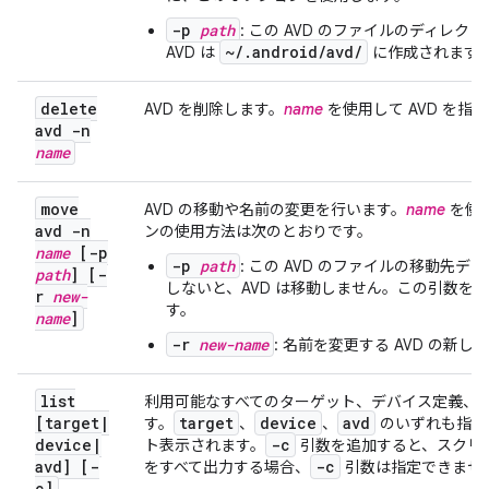
-p
path
: この AVD のファイルのディ
~/.android/avd/
AVD は
に作成されます
delete
AVD を削除します。
name
を使用して AVD を指
avd -n
name
move
AVD の移動や名前の変更を行います。
name
を使用
avd -n
ンの使用方法は次のとおりです。
name
[-p
-p
path
: この AVD のファイルの移動
path
] [-
しないと、AVD は移動しません。この引数を
r
new-
す。
name
]
-r
new-name
: 名前を変更する AVD の新し
list
利用可能なすべてのターゲット、デバイス定義、A
[target
|
target
device
avd
す。
、
、
のいずれも指定
device
|
-c
ト表示されます。
引数を追加すると、スクリプ
avd] [-
-c
をすべて出力する場合、
引数は指定できませ
c]