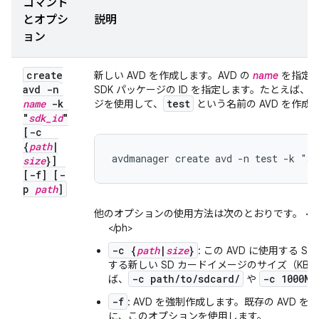
コマンド
とオプシ
説明
ョン
create
新しい AVD を作成します。AVD の
name
を指定
avd -n
SDK パッケージの ID を指定します。たとえば、次の
name
-k
test
ジを使用して、
という名前の AVD を作成
"
sdk
_
id
"
[-c
{
path
|
avdmanager create avd -n test -k "s
size
}]
[-f] [-
p
path
]
他のオプションの使用方法は次のとおりです。 <ph type="x
</ph>
-c {
path
|
size
}
: この AVD に使用する
する新しい SD カードイメージのサイズ（KB ま
-c path/to/sdcard/
-c 1000M
ば、
や
-f
: AVD を強制作成します。既存の AVD 
に、このオプションを使用します。