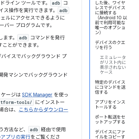
ドライン ツールです。
adb
コ
した後、ワイヤ
レスでデバイス
イス操作を実行できます。
adb
に接続する
 シェルにアクセスできるように
（Android 10 以
前で利用可能な
サーバー プログラムです。
唯一のオプショ
ン）
します。
adb
コマンドを発行
デバイスのクエ
すことができます。
リを行う
デバイスでバックグラウンド プ
エミュレータ
がリスト内に
表示されない
ケース
、開発マシンでバックグラウンド
特定のデバイス
にコマンドを送
信する
のパッケージは
SDK Manager
を使っ
atform-tools/
にインストー
アプリをインス
トールする
要な場合は、
こちらからダウンロー
ポート転送をセ
ットアップする
を行う方法など、
adb
経由で使用
デバイスにファ
のアプリの実行
をご覧くださ
イルをコピーす