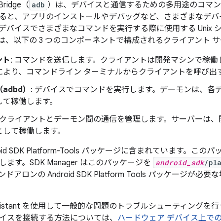
 Bridge（
adb
）は、デバイスと通信するための多用途のコマン
ると、アプリのインストールやデバッグなど、さまざまなデバ
デバイスでさまざまなコマンドを実行する際に使用する Unix
 は、以下の 3 つのコンポーネントで構成されるクライアント 
ント
: コマンドを送信します。クライアントは開発マシンで稼働
により、コマンドライン ターミナルからクライアントを呼び出
adbd）
: デバイスでコマンドを実行します。デーモンは、各
して稼働します。
: クライアントとデーモン間の通信を管理します。サーバーは
として稼働します。
oid SDK Platform-Tools パッケージに含まれています。こ
ます。SDK Manager はこのパッケージを
android_sdk
/pl
アロンの Android SDK Platform Tools パッケージが必
n Assistant を使用して一般的な問題のトラブルシューティング
イスを接続する方法については、
ハードウェア デバイス上で