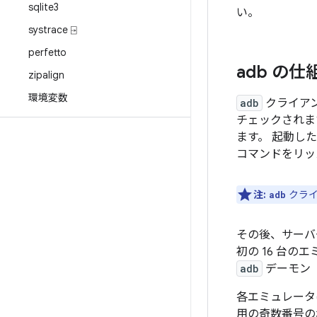
sqlite3
い。
systrace ⍈
perfetto
adb の仕
zipalign
環境変数
adb
クライア
チェックされま
ます。 起動した
コマンドをリッ
注:
クライ
adb
その後、サーバ
初の 16 台の
adb
デーモン（
各エミュレータ
用の奇数番号の