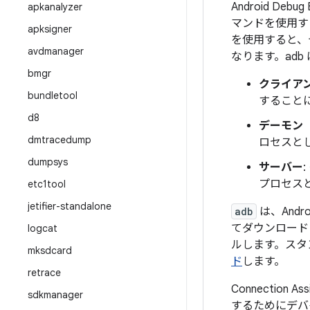
Android Debug
apkanalyzer
マンドを使用す
apksigner
を使用すると、
avdmanager
なります。adb
bmgr
クライア
bundletool
すること
d8
デーモン（
dmtracedump
ロセスと
dumpsys
サーバー
プロセス
etc1tool
jetifier-standalone
adb
は、Andr
てダウンロードし
logcat
ルします。スタンド
mksdcard
ド
します。
retrace
Connectio
sdkmanager
するためにデバ