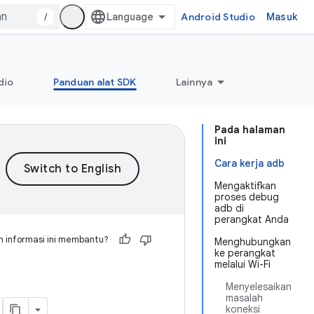
/
Android Studio
Masuk
dio
Panduan alat SDK
Lainnya
Pada halaman
ini
Cara kerja adb
Mengaktifkan
proses debug
adb di
perangkat Anda
 informasi ini membantu?
Menghubungkan
ke perangkat
melalui Wi-Fi
Menyelesaikan
masalah
koneksi