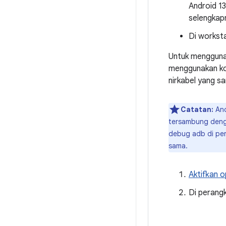
Android 13
selengkapn
Di workst
Untuk mengguna
menggunakan ko
nirkabel yang s
Catatan:
And
tersambung denga
debug adb di per
sama.
Aktifkan o
Di perang