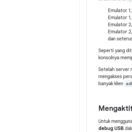
Emulator 1,
Emulator 1
Emulator 2,
Emulator 2
dan seteru
Seperti yang di
konsolnya memp
Setelah server
mengakses peran
banyak klien
ad
Mengaktif
Untuk mengguna
debug USB
dal