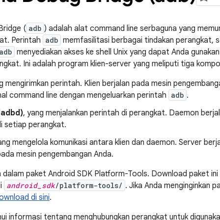
ridge (
adb
) adalah alat command line serbaguna yang memu
at. Perintah
adb
memfasilitasi berbagai tindakan perangkat, 
adb
menyediakan akses ke shell Unix yang dapat Anda gunakan
angkat. Ini adalah program klien-server yang meliputi tiga komp
ng mengirimkan perintah. Klien berjalan pada mesin pengembang
inal command line dengan mengeluarkan perintah
adb
.
(adbd)
, yang menjalankan perintah di perangkat. Daemon berja
i setiap perangkat.
yang mengelola komunikasi antara klien dan daemon. Server berj
pada mesin pengembangan Anda.
 dalam paket Android SDK Platform-Tools. Download paket in
di
android_sdk
/platform-tools/
. Jika Anda menginginkan p
ownload di sini
.
ui informasi tentang menghubungkan perangkat untuk digunaka