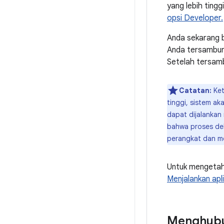
yang lebih tingg
opsi Developer.
Anda sekarang 
Anda tersambun
Setelah tersam
Catatan:
Ket
tinggi, sistem a
dapat dijalankan
bahwa proses deb
perangkat dan me
Untuk mengetah
Menjalankan apl
Menghubun