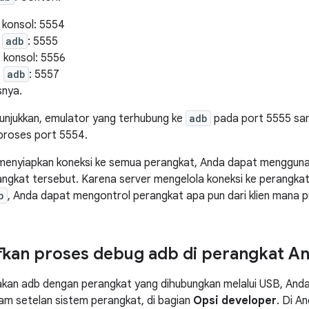
 konsol: 5554
,
adb
: 5555
 konsol: 5556
,
adb
: 5557
snya.
tunjukkan, emulator yang terhubung ke
adb
pada port 5555 sa
roses port 5554.
 menyiapkan koneksi ke semua perangkat, Anda dapat menggun
gkat tersebut. Karena server mengelola koneksi ke perangkat
b
, Anda dapat mengontrol perangkat apa pun dari klien mana pu
kan proses debug adb di perangkat A
kan adb dengan perangkat yang dihubungkan melalui USB, And
am setelan sistem perangkat, di bagian
Opsi developer
. Di An