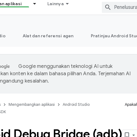
 aplikasi
Lainnya
dio
Alat dan referensi agen
Pratinjau Android Stu
Google menggunakan teknologi AI untuk
an konten ke dalam bahasa pilihan Anda. Terjemahan AI
ngandung kesalahan.
s
Mengembangkan aplikasi
Android Studio
Apakah
SDK
id Debug Bridge (adb)