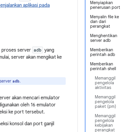
Menyiapkan
enjalankan aplikasi pada
penerusan port
Menyalin file ke
dan dari
perangkat
Menghentikan
server adb
a proses server
adb
yang
Memberikan
perintah adb
mulai, server akan mengikat ke
Memberikan
perintah shell
Memanggil
server
.
adb
pengelola
aktivitas
Memanggil
Server akan mencari emulator
pengelola
digunakan oleh 16 emulator
paket (pm)
ksi ke port tersebut.
Memanggil
pengelola
si konsol dan port ganjil
kebijakan
perangkat