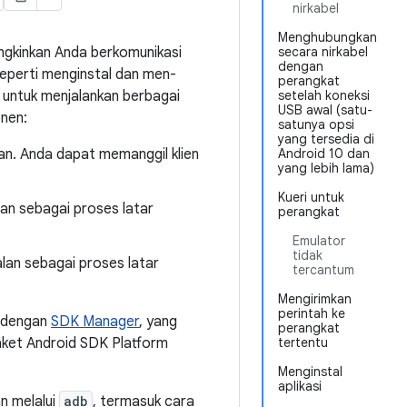
nirkabel
Menghubungkan
ngkinkan Anda berkomunikasi
secara nirkabel
dengan
seperti menginstal dan men-
perangkat
 untuk menjalankan berbagai
setelah koneksi
USB awal (satu-
onen:
satunya opsi
yang tersedia di
an. Anda dapat memanggil klien
Android 10 dan
yang lebih lama)
Kueri untuk
lan sebagai proses latar
perangkat
Emulator
tidak
alan sebagai proses latar
tercantum
Mengirimkan
perintah ke
i dengan
SDK Manager
, yang
perangkat
aket Android SDK Platform
tertentu
Menginstal
aplikasi
n melalui
adb
, termasuk cara