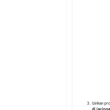
Izinkan pr
di jaringa