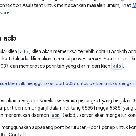
nnection Assistant untuk memecahkan masalah umum, lihat
M
ware
.
a adb
ai klien
adb
, klien akan memeriksa terlebih dahulu apakah ad
Jika tidak ada, klien akan memulai proses server. Saat server di
5037 dan memproses perintah yang dikirim dari klien
adb
.
ua klien
menggunakan port 5037 untuk berkomunikasi dengan 
adb
ver akan mengatur koneksi ke semua perangkat yang berjalan. 
 port bernomor ganjil dalam rentang 5555 hingga 5585, yang 
lah menemukan daemon
adb
(adbd), server akan mengatur kone
 menggunakan sepasang port berurutan—port genap untuk konek
db
. Contoh: