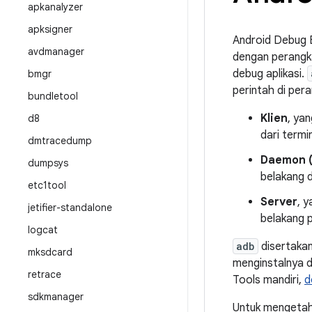
apkanalyzer
apksigner
Android Debug B
avdmanager
dengan perangk
debug aplikasi.
bmgr
perintah di per
bundletool
Klien
, ya
d8
dari term
dmtracedump
Daemon 
dumpsys
belakang d
etc1tool
Server
, 
jetifier-standalone
belakang 
logcat
adb
disertakan
mksdcard
menginstalnya 
retrace
Tools mandiri,
d
sdkmanager
Untuk mengetah