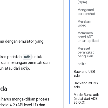
(dpm)
Mengambil
screenshot
Merekam
video
Membaca
profil ART
untuk aplikasi
ma dengan emulator yang
Mereset
perangkat
pengujian
akan perintah
adb
untuk
 dan menangani perintah dari
sqlite
n atau dari skrip.
Backend USB
adb
Backend mDNS
adb
nda
Mode Burst adb
(mulai dari ADB
a harus mengaktifkan
proses
36.0.0)
droid 4.2 (API level 17) dan