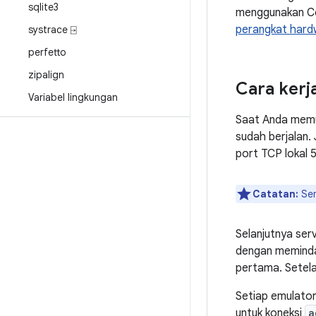
sqlite3
menggunakan Co
perangkat hard
systrace ⍈
perfetto
zipalign
Cara kerj
Variabel lingkungan
Saat Anda memul
sudah berjalan. 
port TCP lokal 
Catatan:
Sem
Selanjutnya ser
dengan memindai
pertama. Sete
Setiap emulator
untuk koneksi
a