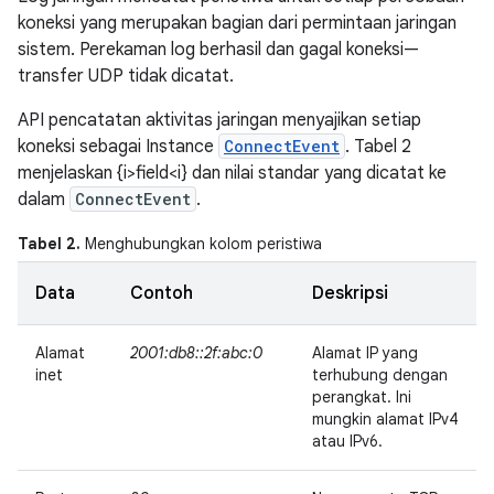
koneksi yang merupakan bagian dari permintaan jaringan
sistem. Perekaman log berhasil dan gagal koneksi—
transfer UDP tidak dicatat.
API pencatatan aktivitas jaringan menyajikan setiap
koneksi sebagai Instance
ConnectEvent
. Tabel 2
menjelaskan {i>field<i} dan nilai standar yang dicatat ke
dalam
ConnectEvent
.
Tabel 2.
Menghubungkan kolom peristiwa
Data
Contoh
Deskripsi
Alamat
2001:db8::2f:abc:0
Alamat IP yang
inet
terhubung dengan
perangkat. Ini
mungkin alamat IPv4
atau IPv6.