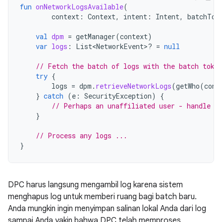
fun
onNetworkLogsAvailable
(
context
:
Context
,
intent
:
Intent
,
batchTok
val
dpm
=
getManager
(
context
)
var
logs
:
List<NetworkEvent>? 
=
null
// Fetch the batch of logs with the batch toke
try
{
logs
=
dpm
.
retrieveNetworkLogs
(
getWho
(
cont
}
catch
(
e
:
SecurityException
)
{
// Perhaps an unaffiliated user - handle t
}
// Process any logs ...
}
DPC harus langsung mengambil log karena sistem
menghapus log untuk memberi ruang bagi batch baru.
Anda mungkin ingin menyimpan salinan lokal Anda dari log
sampai Anda yakin bahwa DPC telah memproses