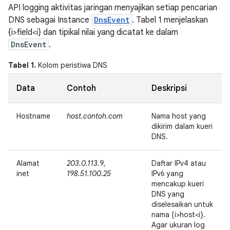
API logging aktivitas jaringan menyajikan setiap pencarian
DNS sebagai Instance
DnsEvent
. Tabel 1 menjelaskan
{i>field<i} dan tipikal nilai yang dicatat ke dalam
DnsEvent
.
Tabel 1.
Kolom peristiwa DNS
Data
Contoh
Deskripsi
Hostname
host.contoh.com
Nama host yang
dikirim dalam kueri
DNS.
Alamat
203.0.113.9
,
Daftar IPv4 atau
inet
198.51.100.25
IPv6 yang
mencakup kueri
DNS yang
diselesaikan untuk
nama {i>host<i}.
Agar ukuran log