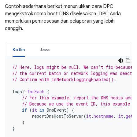
Contoh sederhana berikut menunjukkan cara DPC
mengekstrak nama host DNS diselesaikan. DPC Anda
memerlukan pemrosesan dan pelaporan yang lebih
canggih.
Kotlin
Java
// Here, logs might be null. We can't fix because 
// the current batch or network logging was deactiv
// Confirm with isNetworkLoggingEnabled().
logs
?.
forEach
{
// For this example, report the DNS hosts and 
// Because we use the event ID, this example r
if
(
it
is
DnsEvent
)
{
reportDnsHostToServer
(
it
.
hostname
,
it
.
getT
}
}