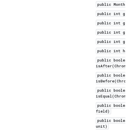
public Month g
public int get
public int get
public int get
public int get
public int has
public boolean
isAfter(Chrono
public boolean
isBefore(Chron
public boolean
isEqual(Chrono
public boolean
field)
public boolean
unit)