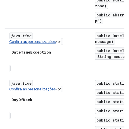
public static 
zone)
public abstrac
p0)
java
.
time
public DateTim
message)
Confira as personalizações
<br
public DateTim
Date
Time
Exception
String message
java
.
time
public static 
Confira as personalizações
<br
public static 
Day
Of
Week
public static 
public static 
public static 