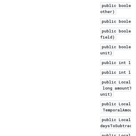
public boolean
other)
public boolean
public boolean
field)
public boolean
unit)
public int len
public int len
public LocalDa
long amountToS
unit)
public LocalDa
TemporalAmount
public LocalDa
daysToSubtract
public LocalDa