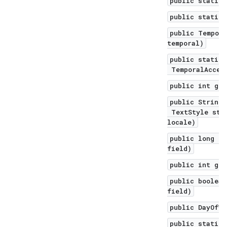
public static 
public static 
public Tempora
temporal)
public static 
TemporalAccess
public int get
public String 
TextStyle styl
locale)
public long ge
field)
public int get
public boolean
field)
public DayOfWe
public static 