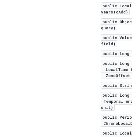
public LocalDa
yearsToAdd)
public Object 
query)
public ValueRa
field)
public long to
public long to
LocalTime ti
ZoneOffset of
public String 
public long un
Temporal endEx
unit)
public Period 
ChronoLocalDat
public LocalDa