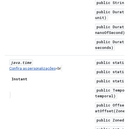
public String 
public Duratio
unit)
public Duratio
nanoOfSecond)
public Duratio
seconds)
java
.
time
public static 
Confira as personalizações
<br
public static 
Instant
public static 
public Tempora
temporal)
public OffsetD
atOffset(ZoneO
public ZonedDa