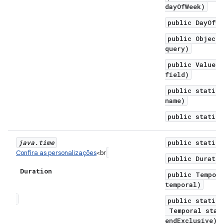
dayOfWeek)
public DayOfWe
public Object 
query)
public ValueRa
field)
public static 
name)
public static 
java
.
time
public static 
Confira as personalizações
<br
public Duratio
Duration
public Tempor
temporal)
public static 
Temporal start
endExclusive)