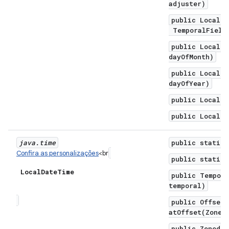
adjuster)
public LocalDa
TemporalField 
public LocalDa
dayOfMonth)
public LocalDa
dayOfYear)
public LocalDa
public LocalDa
java
.
time
public static 
Confira as personalizações
<br
public static 
Local
Date
Time
public Tempora
temporal)
public OffsetD
atOffset(ZoneO
public ZonedDa