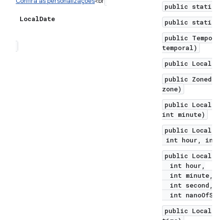
Confira as personalizações
<br
public static 
Local
Date
public static 
public Tempora
temporal)
public LocalDa
public ZonedDa
zone)
public LocalDa
int minute)
public LocalDa
int hour, int 
public LocalDa
int hour,
int minute,
int second,
int nanoOfSec
public LocalD