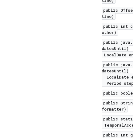
time)
public Offset
time)
public int com
other)
public java.ut
datesUntil(
LocalDate endE
public java.ut
datesUntil(
LocalDate end
Period step)
public boolean
public String 
formatter)
public static 
TemporalAccess
public int get