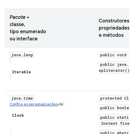
Pacote +
Construtores,
classe,
propriedades
tipo enumerado
e métodos
ou interface
java
.
lang
public void fo
public java.ut
spliterator()
Iterable
java
.
time
protected Cloc
Confira as personalizações
<br
public boolean
Clock
public static 
Instant fixedI
public abstrac