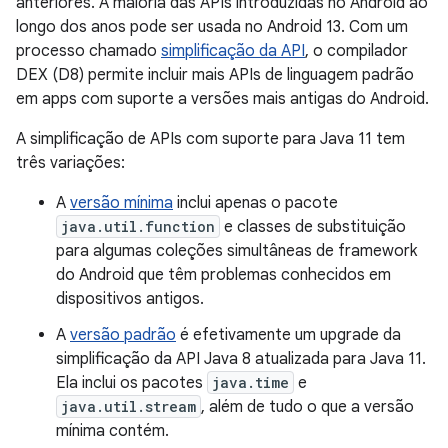
anteriores. A maioria das APIs introduzidas no Android ao
longo dos anos pode ser usada no Android 13. Com um
processo chamado
simplificação da API
, o compilador
DEX (D8) permite incluir mais APIs de linguagem padrão
em apps com suporte a versões mais antigas do Android.
A simplificação de APIs com suporte para Java 11 tem
três variações:
A
versão mínima
inclui apenas o pacote
java.util.function
e classes de substituição
para algumas coleções simultâneas de framework
do Android que têm problemas conhecidos em
dispositivos antigos.
A
versão padrão
é efetivamente um upgrade da
simplificação da API Java 8 atualizada para Java 11.
Ela inclui os pacotes
java.time
e
java.util.stream
, além de tudo o que a versão
mínima contém.