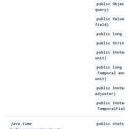
public Object 
query)
public ValueRa
field)
public long to
public String 
public Instant
unit)
public long un
Temporal endEx
unit)
public Instant
adjuster)
public Instant
TemporalField 
java
.
time
public static 