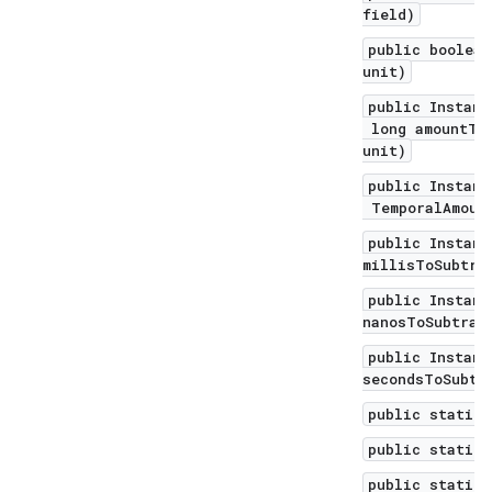
field)
public boolean
unit)
public Instant
long amountToS
unit)
public Instant
TemporalAmount
public Instant
millisToSubtra
public Instant
nanosToSubtrac
public Instant
secondsToSubtr
public static 
public static 
public static 