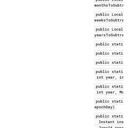
monthsToSubtra
public LocalDa
weeksToSubtrac
public LocalDa
yearsToSubtrac
public static 
public static 
public static 
public static 
int year, int 
public static 
int year, Mont
public static 
epochDay)
public static 
Instant insta
2
ZoneId zone)