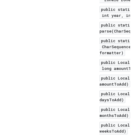
public static 
int year, int 
public static 
parse(CharSequ
public static 
CharSequence t
formatter)
public LocalDa
long amountToA
public LocalDa
amountToAdd)
public LocalDa
daysToAdd)
public LocalDa
monthsToAdd)
public LocalDa
weeksToAdd)