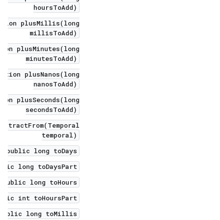
hoursToAdd)
ation plusMillis(long
millisToAdd)
tion plusMinutes(long
minutesToAdd)
ration plusNanos(long
nanosToAdd)
tion plusSeconds(long
secondsToAdd)
subtractFrom(Temporal
temporal)
public long toDays()
blic long toDaysPart()
public long toHours()
blic int toHoursPart()
public long toMillis()