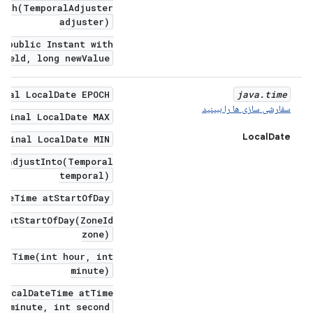
with(TemporalAdjuster
adjuster)
public Instant with(
field, long newValue)
inal LocalDate EPOCH
java
.
time
سفارشی سازی ها را ببینید
 final LocalDate MAX
LocalDate
 final LocalDate MIN
l adjustInto(Temporal
temporal)
teTime atStartOfDay()
e atStartOfDay(ZoneId
zone)
 atTime(int hour, int
minute)
LocalDateTime atTime(
t minute, int second)