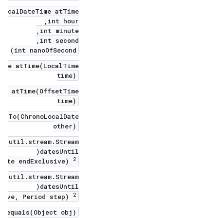
LocalDateTime atTime(
int hour,
int minute,
int second,
int nanoOfSecond)
Time atTime(LocalTime
time)
ime atTime(OffsetTime
time)
areTo(ChronoLocalDate
other)
va.util.stream.Stream
datesUntil(
2
Date endExclusive)
va.util.stream.Stream
datesUntil(
2
usive, Period step)
n equals(Object obj)