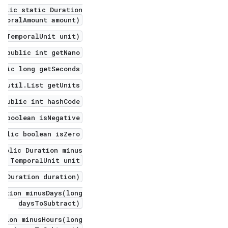
ublic static Duration
mporalAmount amount)
t(TemporalUnit unit)
public int getNano()
blic long getSeconds()
.util.List getUnits()
public int hashCode()
c boolean isNegative()
ublic boolean isZero()
public Duration minus(
, TemporalUnit unit)
s(Duration duration)
ration minusDays(long
daysToSubtract)
ation minusHours(long