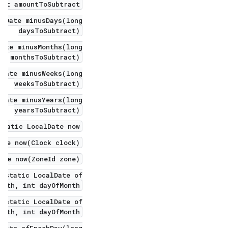
unt amountToSubtract)
alDate minusDays(long
daysToSubtract)
Date minusMonths(long
monthsToSubtract)
lDate minusWeeks(long
weeksToSubtract)
lDate minusYears(long
yearsToSubtract)
static LocalDate now()
ate now(Clock clock)
ate now(ZoneId zone)
c static LocalDate of(
onth, int dayOfMonth)
c static LocalDate of(
onth, int dayOfMonth)
lDate ofEpochDay(long