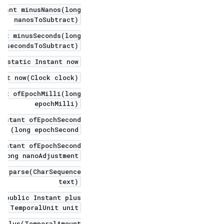
stant minusNanos(long
nanosToSubtract)
ant minusSeconds(long
secondsToSubtract)
c static Instant now()
ant now(Clock clock)
ant ofEpochMilli(long
epochMilli)
nstant ofEpochSecond(
long epochSecond)
nstant ofEpochSecond(
 long nanoAdjustment)
nt parse(CharSequence
text)
public Instant plus(
d, TemporalUnit unit)
t plus(TemporalAmount