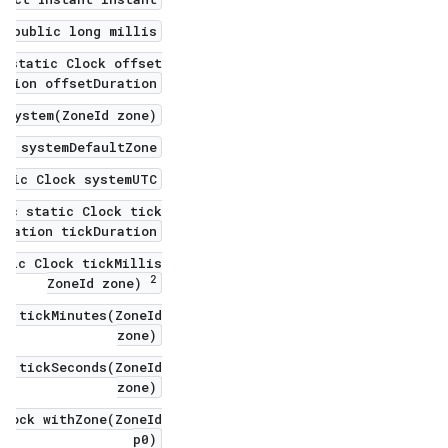
public long millis()
c static Clock offset(
ation offsetDuration)
 system(ZoneId zone)
k systemDefaultZone()
tic Clock systemUTC()
lic static Clock tick(
uration tickDuration)
tic Clock tickMillis(
2
ZoneId zone)
ck tickMinutes(ZoneId
zone)
ck tickSeconds(ZoneId
zone)
Clock withZone(ZoneId
p0)