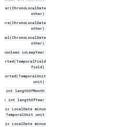
After(ChronoLocalDate
other)
efore(ChronoLocalDate
other)
Equal(ChronoLocalDate
other)
c boolean isLeapYear()
pported(TemporalField
field)
upported(TemporalUnit
unit)
ic int lengthOfMonth()
lic int lengthOfYear()
ublic LocalDate minus(
, TemporalUnit unit)
ublic LocalDate minus(