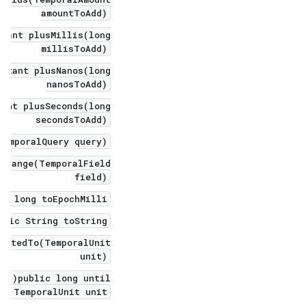
amountToAdd)
stant plusMillis(long
millisToAdd)
nstant plusNanos(long
nanosToAdd)
tant plusSeconds(long
secondsToAdd)
TemporalQuery query)
e range(TemporalField
field)
ic long toEpochMilli()
blic String toString()
ncatedTo(TemporalUnit
unit)
public long until(
, TemporalUnit unit)