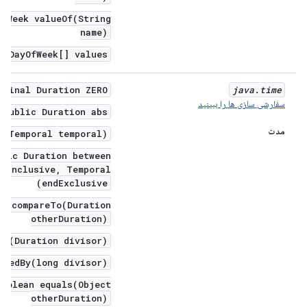
OfWeek valueOf(String
name)
 DayOfWeek[] values()
 final Duration ZERO
java
.
time
سفارشی سازی ها را ببینید
public Duration abs()
مدت
o(Temporal temporal)
tic Duration between(
rtInclusive, Temporal
endExclusive)
nt compareTo(Duration
otherDuration)
By(Duration divisor)
idedBy(long divisor)
boolean equals(Object
otherDuration)