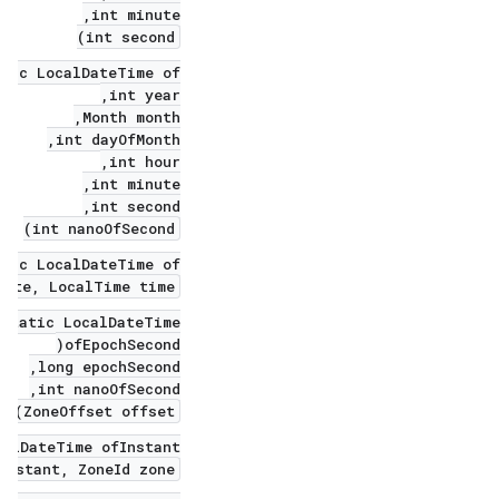
int minute,
int second)
tic LocalDateTime of(
int year,
Month month,
int dayOfMonth,
int hour,
int minute,
int second,
int nanoOfSecond)
tic LocalDateTime of(
date, LocalTime time)
 static LocalDateTime
ofEpochSecond(
long epochSecond,
int nanoOfSecond,
ZoneOffset offset)
alDateTime ofInstant(
instant, ZoneId zone)