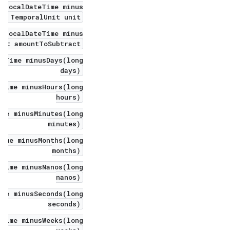
 LocalDateTime minus(
, TemporalUnit unit)
 LocalDateTime minus(
unt amountToSubtract)
teTime minusDays(long
days)
eTime minusHours(long
hours)
ime minusMinutes(long
minutes)
Time minusMonths(long
months)
eTime minusNanos(long
nanos)
ime minusSeconds(long
seconds)
eTime minusWeeks(long