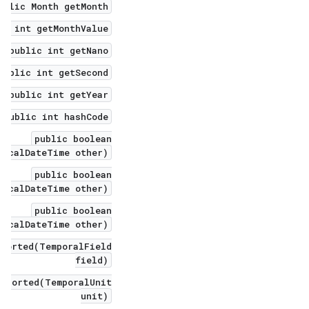
ublic Month getMonth()
ic int getMonthValue()
public int getNano()
public int getSecond()
public int getYear()
public int hashCode()
public boolean
LocalDateTime other)
public boolean
LocalDateTime other)
public boolean
LocalDateTime other)
pported(TemporalField
field)
upported(TemporalUnit
unit)