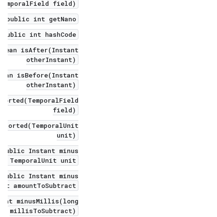
TemporalField field)
public int getNano()
public int hashCode()
olean isAfter(Instant
otherInstant)
lean isBefore(Instant
otherInstant)
pported(TemporalField
field)
upported(TemporalUnit
unit)
public Instant minus(
, TemporalUnit unit)
public Instant minus(
unt amountToSubtract)
tant minusMillis(long
millisToSubtract)