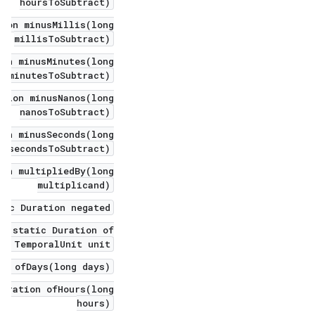
hoursToSubtract)
tion minusMillis(long
millisToSubtract)
ion minusMinutes(long
minutesToSubtract)
ation minusNanos(long
nanosToSubtract)
ion minusSeconds(long
secondsToSubtract)
ion multipliedBy(long
multiplicand)
lic Duration negated()
ic static Duration of(
t, TemporalUnit unit)
on ofDays(long days)
Duration ofHours(long
hours)