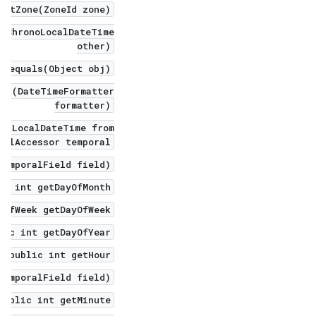
 atZone(ZoneId zone)
o(ChronoLocalDateTime
other)
n equals(Object obj)
mat(DateTimeFormatter
formatter)
c LocalDateTime from(
ralAccessor temporal)
TemporalField field)
ic int getDayOfMonth()
OfWeek getDayOfWeek()
lic int getDayOfYear()
public int getHour()
TemporalField field)
public int getMinute()