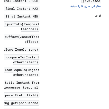
 final Instant EPOCH
java
.
time
سفارشی سازی ها را ببینید
ic final Instant MAX
فوری
ic final Instant MIN
l adjustInto(Temporal
temporal)
e atOffset(ZoneOffset
offset)
 atZone(ZoneId zone)
int compareTo(Instant
otherInstant)
boolean equals(Object
otherInstant)
c static Instant from(
ralAccessor temporal)
TemporalField field)
 long getEpochSecond()