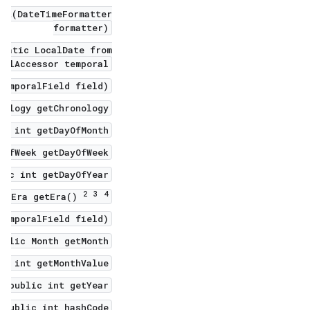
mat(DateTimeFormatter
formatter)
tatic LocalDate from(
ralAccessor temporal)
TemporalField field)
ology getChronology()
ic int getDayOfMonth()
OfWeek getDayOfWeek()
lic int getDayOfYear()
2
3
4
IsoEra getEra()
TemporalField field)
ublic Month getMonth()
ic int getMonthValue()
public int getYear()
public int hashCode()