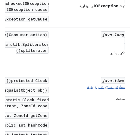
 UncheckedIOException(
تیک IOException را بردارید
e, IOException cause)
IOException getCause()
ach(Consumer action)
java
.
lang
java.util.Spliterator
spliterator()
تکرار پذیر
protected Clock()
java
.
time
سفارشی سازی ها را ببینید
n equals(Object obj)
ساعت
ic static Clock fixed(
Instant, ZoneId zone)
tract ZoneId getZone()
public int hashCode()
act Instant instant()