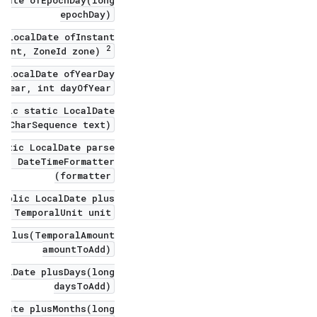
epochDay)
 LocalDate ofInstant(
2
stant, ZoneId zone)
 LocalDate ofYearDay(
 year, int dayOfYear)
blic static LocalDate
e(CharSequence text)
atic LocalDate parse(
xt, DateTimeFormatter
formatter)
public LocalDate plus(
d, TemporalUnit unit)
e plus(TemporalAmount
amountToAdd)
calDate plusDays(long
daysToAdd)
lDate plusMonths(long