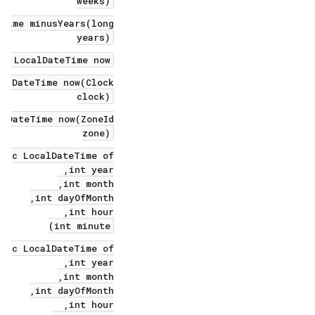
weeks)
eTime minusYears(long
years)
c LocalDateTime now()
calDateTime now(Clock
clock)
alDateTime now(ZoneId
zone)
tic LocalDateTime of(
int year,
int month,
int dayOfMonth,
int hour,
int minute)
tic LocalDateTime of(
int year,
int month,
int dayOfMonth,
int hour,