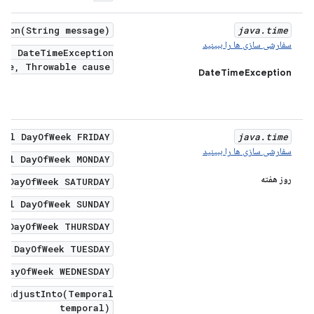
tion(String message)
java
.
time
سفارشی سازی ها را ببینید
ic DateTimeException(
age, Throwable cause)
DateTimeException
nal DayOfWeek FRIDAY
java
.
time
سفارشی سازی ها را ببینید
nal DayOfWeek MONDAY
روز هفته
l DayOfWeek SATURDAY
nal DayOfWeek SUNDAY
l DayOfWeek THURSDAY
al DayOfWeek TUESDAY
 DayOfWeek WEDNESDAY
l adjustInto(Temporal
temporal)