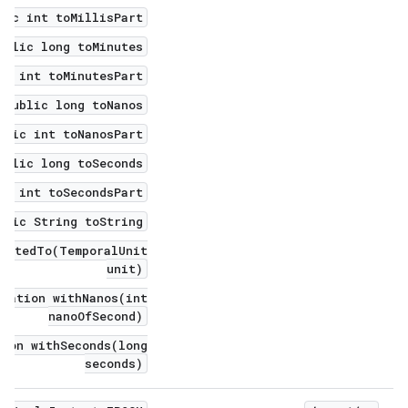
lic int toMillisPart()
ublic long toMinutes()
ic int toMinutesPart()
public long toNanos()
blic int toNanosPart()
ublic long toSeconds()
ic int toSecondsPart()
blic String toString()
ncatedTo(TemporalUnit
unit)
uration withNanos(int
nanoOfSecond)
tion withSeconds(long
seconds)