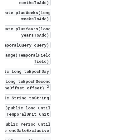
monthsToAdd)
alDate plusWeeks(long
weeksToAdd)
alDate plusYears(long
yearsToAdd)
TemporalQuery query)
e range(TemporalField
field)
blic long toEpochDay()
ic long toEpochSecond(
2
 ZoneOffset offset)
blic String toString()
public long until(
, TemporalUnit unit)
public Period until(
ate endDateExclusive)