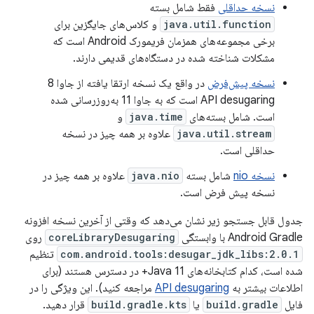
نسخه حداقلی
فقط شامل بسته
java.util.function
و کلاس‌های جایگزین برای
برخی مجموعه‌های همزمان فریمورک Android است که
مشکلات شناخته شده در دستگاه‌های قدیمی دارند.
نسخه پیش‌فرض
در واقع یک نسخه ارتقا یافته از جاوا 8
API desugaring است که به جاوا 11 به‌روزرسانی شده
است. شامل بسته‌های
java.time
و
java.util.stream
علاوه بر همه چیز در نسخه
حداقلی است.
نسخه nio
شامل بسته
java.nio
علاوه بر همه چیز در
نسخه پیش فرض است.
جدول قابل جستجو زیر نشان می‌دهد که وقتی از آخرین نسخه افزونه
Android Gradle با وابستگی
coreLibraryDesugaring
روی
com.android.tools:desugar_jdk_libs:2.0.1
تنظیم
شده است، کدام کتابخانه‌های Java 11+ در دسترس هستند (برای
اطلاعات بیشتر به
API desugaring
مراجعه کنید). این ویژگی را در
فایل
build.gradle
یا
build.gradle.kts
قرار دهید.