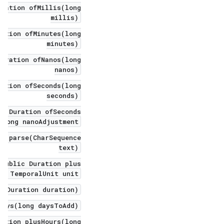
uration ofMillis(long
millis)
ration ofMinutes(long
minutes)
Duration ofNanos(long
nanos)
ration ofSeconds(long
seconds)
c Duration ofSeconds(
 long nanoAdjustment)
on parse(CharSequence
text)
public Duration plus(
d, TemporalUnit unit)
s(Duration duration)
Days(long daysToAdd)
ration plusHours(long