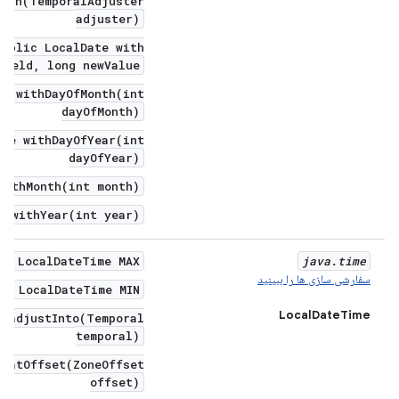
with(TemporalAdjuster
adjuster)
public LocalDate with(
field, long newValue)
te withDayOfMonth(int
dayOfMonth)
ate withDayOfYear(int
dayOfYear)
withMonth(int month)
e withYear(int year)
al LocalDateTime MAX
java
.
time
سفارشی سازی ها را ببینید
al LocalDateTime MIN
LocalDateTime
l adjustInto(Temporal
temporal)
e atOffset(ZoneOffset
offset)