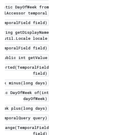
tatic DayOfWeek from(
ralAccessor temporal)
TemporalField field)
tring getDisplayName(
a.util.Locale locale)
TemporalField field)
public int getValue()
pported(TemporalField
field)
eek minus(long days)
atic DayOfWeek of(int
dayOfWeek)
Week plus(long days)
TemporalQuery query)
e range(TemporalField
field)