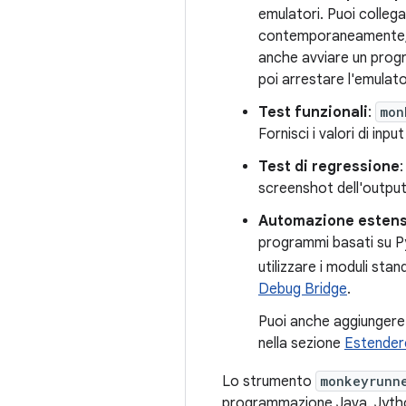
emulatori. Puoi collegar
contemporaneamente, c
anche avviare un prog
poi arrestare l'emulato
Test funzionali
:
mon
Fornisci i valori di in
Test di regressione
screenshot dell'output
Automazione estens
programmi basati su Pyt
utilizzare i moduli st
Debug Bridge
.
Puoi anche aggiungere i
nella sezione
Estendere
Lo strumento
monkeyrunn
programmazione Java. Jytho