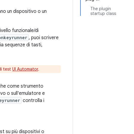
The plugin
no un dispositivo o un
startup class
vello funzionale/di
onkeyrunner
, puoi scrivere
a sequenze di tasti,
di test
UI Automator
.
nche come strumento
ivo o sull'emulatore e
eyrunner
controlla i
t su più dispositivi o