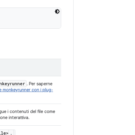
nkeyrunner
. Per saperne
e monkeyrunner con i plug-
ue i contenuti del file come
ne interattiva.
ile>
.