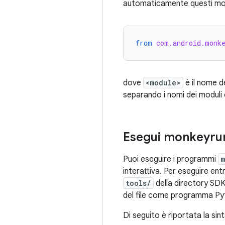
automaticamente questi modu
from
com.android.monk
dove
<module>
è il nome d
separando i nomi dei moduli 
Esegui monkeyru
Puoi eseguire i programmi
m
interattiva. Per eseguire en
tools/
della directory SDK
del file come programma Pyth
Di seguito è riportata la si