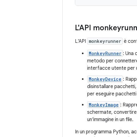
L'API monkeyrun
L'API
monkeyrunner
è cont
MonkeyRunner
: Una 
metodo per connette
interfacce utente pe
MonkeyDevice
: Rapp
disinstallare pacchetti,
per eseguire pacchetti 
MonkeyImage
: Rappr
schermate, convertire 
un'immagine in un file.
In un programma Python, ac