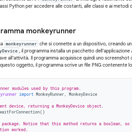
tassi Python per accedere alle costanti, alle classi e ai metodi d
ogramma monkeyrunner
ma
monkeyrunner
che si connette a un dispositivo, creando u
yDevice
, il programma installa un pacchetto dell'applicazione
hiave all'attività. Il programma acquisisce quindi uno screenshot 
 questo oggetto, il programma scrive un file PNG contenente l
nner modules used by this program.
eyrunner
import
MonkeyRunner
,
MonkeyDevice
ent device, returning a MonkeyDevice object.
waitForConnection
()
 package. Notice that this method returns a boolean, so 
tion worked.