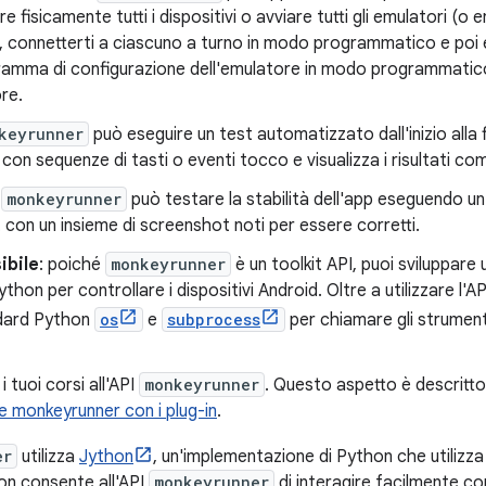
e fisicamente tutti i dispositivi o avviare tutti gli emulatori (o 
onnetterti a ciascuno a turno in modo programmatico e poi es
ramma di configurazione dell'emulatore in modo programmatico,
re.
keyrunner
può eseguire un test automatizzato dall'inizio alla 
put con sequenze di tasti o eventi tocco e visualizza i risultati 
:
monkeyrunner
può testare la stabilità dell'app eseguendo u
 con un insieme di screenshot noti per essere corretti.
ibile
: poiché
monkeyrunner
è un toolkit API, puoi sviluppare 
hon per controllare i dispositivi Android. Oltre a utilizzare l'A
andard Python
os
e
subprocess
per chiamare gli strumen
 tuoi corsi all'API
monkeyrunner
. Questo aspetto è descritto
 monkeyrunner con i plug-in
.
er
utilizza
Jython
, un'implementazione di Python che utilizza i
n consente all'API
monkeyrunner
di interagire facilmente co