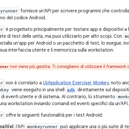
eyrunner
fornisce un'API per scrivere programmi che controlla
rno del codice Android.
er
è progettato principalmente per testare app e dispositivi a li
e di test delle unità, ma puoi utilizzarlo per altri scopi. Con
m
alla un'app per Android o un pacchetto di test, lo esegue, invi
sua interfaccia utente e li memorizza sulla workstation.
non viene più gestita. Ti consigliamo di utilizzare il framework 
nner
er
non è correlato a
UI/Application Exerciser Monkey
, noto a
nkey
viene eseguito in una shell
adb
direttamente sul disposit
 di eventi utente e di sistema. Al contrario, lo strumento
monk
a una workstation inviando comandi ed eventi specifici da un'API.
er
offre le seguenti funzionalità per i test Android:
ositivi
: l'API
monkeyrunner
può applicare una o più suite di tes