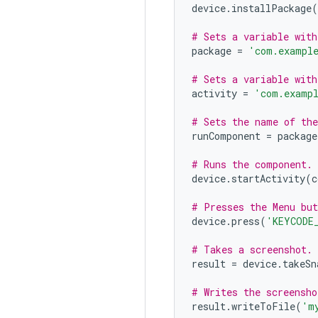
device
.
installPackage
(
# Sets a variable with
package
=
'com.example
# Sets a variable with
activity
=
'com.exampl
# Sets the name of the
runComponent
=
package
# Runs the component.
device
.
startActivity
(
c
# Presses the Menu but
device
.
press
(
'KEYCODE
# Takes a screenshot.
result
=
device
.
takeSn
# Writes the screensho
result
.
writeToFile
(
'm