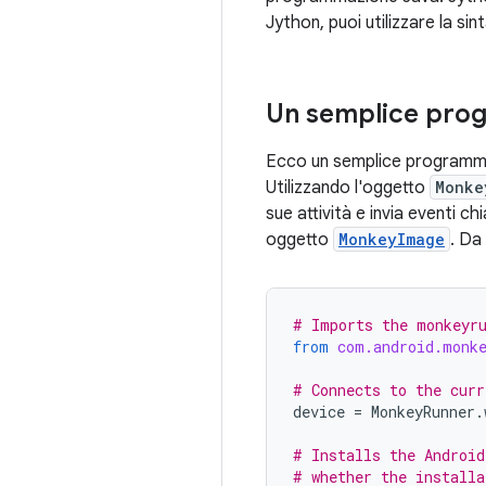
Jython, puoi utilizzare la sin
Un semplice pr
Ecco un semplice program
Utilizzando l'oggetto
Monke
sue attività e invia eventi c
oggetto
MonkeyImage
. Da
# Imports the monkeyru
from
com.android.monk
# Connects to the curr
device
=
MonkeyRunner
.
# Installs the Android
# whether the installa