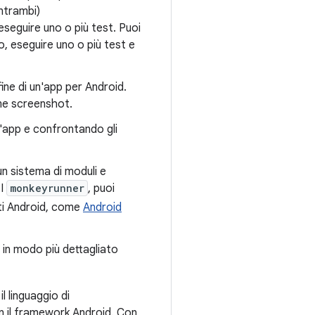
entrambi)
eguire uno o più test. Puoi
 eseguire uno o più test e
fine di un'app per Android.
come screenshot.
n'app e confrontando gli
un sistema di moduli e
PI
monkeyrunner
, puoi
ti Android, come
Android
 in modo più dettagliato
l linguaggio di
n il framework Android. Con