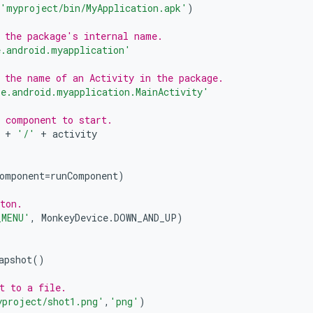
'myproject/bin/MyApplication.apk'
)
 the package's internal name.
.android.myapplication'
 the name of an Activity in the package.
e.android.myapplication.MainActivity'
 component to start.
+
'/'
+
activity
omponent
=
runComponent
)
ton.
_MENU'
,
MonkeyDevice
.
DOWN_AND_UP
)
apshot
()
t to a file.
yproject/shot1.png'
,
'png'
)