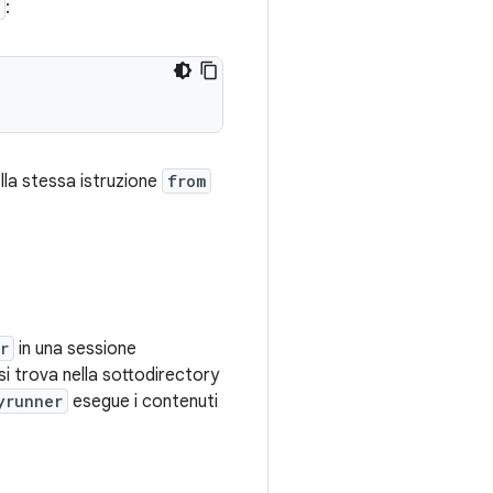
:
lla stessa istruzione
from
r
in una sessione
 si trova nella sottodirectory
yrunner
esegue i contenuti