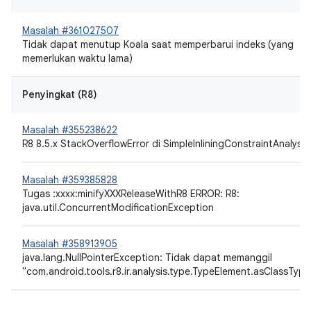
Masalah #361027507
Tidak dapat menutup Koala saat memperbarui indeks (yang
memerlukan waktu lama)
Penyingkat (R8)
Masalah #355238622
R8 8.5.x StackOverflowError di SimpleInliningConstraintAnalysis
Masalah #359385828
Tugas :xxxx:minifyXXXReleaseWithR8 ERROR: R8:
java.util.ConcurrentModificationException
Masalah #358913905
java.lang.NullPointerException: Tidak dapat memanggil
"com.android.tools.r8.ir.analysis.type.TypeElement.asClassType