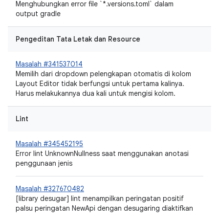
Menghubungkan error file `*.versions.toml` dalam
output gradle
Pengeditan Tata Letak dan Resource
Masalah #341537014
Memilih dari dropdown pelengkapan otomatis di kolom
Layout Editor tidak berfungsi untuk pertama kalinya.
Harus melakukannya dua kali untuk mengisi kolom.
Lint
Masalah #345452195
Error lint UnknownNullness saat menggunakan anotasi
penggunaan jenis
Masalah #327670482
[library desugar] lint menampilkan peringatan positif
palsu peringatan NewApi dengan desugaring diaktifkan