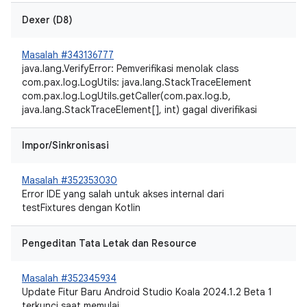
Dexer (D8)
Masalah #343136777
java.lang.VerifyError: Pemverifikasi menolak class
com.pax.log.LogUtils: java.lang.StackTraceElement
com.pax.log.LogUtils.getCaller(com.pax.log.b,
java.lang.StackTraceElement[], int) gagal diverifikasi
Impor/Sinkronisasi
Masalah #352353030
Error IDE yang salah untuk akses internal dari
testFixtures dengan Kotlin
Pengeditan Tata Letak dan Resource
Masalah #352345934
Update Fitur Baru Android Studio Koala 2024.1.2 Beta 1
terkunci saat memulai