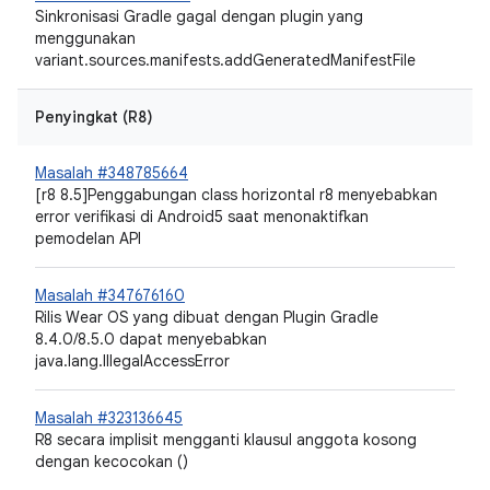
Sinkronisasi Gradle gagal dengan plugin yang
menggunakan
variant.sources.manifests.addGeneratedManifestFile
Penyingkat (R8)
Masalah #348785664
[r8 8.5]Penggabungan class horizontal r8 menyebabkan
error verifikasi di Android5 saat menonaktifkan
pemodelan API
Masalah #347676160
Rilis Wear OS yang dibuat dengan Plugin Gradle
8.4.0/8.5.0 dapat menyebabkan
java.lang.IllegalAccessError
Masalah #323136645
R8 secara implisit mengganti klausul anggota kosong
dengan kecocokan
()