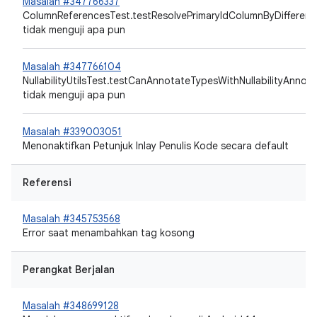
Masalah #347766337
ColumnReferencesTest.testResolvePrimaryIdColumnByDifferent
tidak menguji apa pun
Masalah #347766104
NullabilityUtilsTest.testCanAnnotateTypesWithNullabilityAnnota
tidak menguji apa pun
Masalah #339003051
Menonaktifkan Petunjuk Inlay Penulis Kode secara default
Referensi
Masalah #345753568
Error saat menambahkan
tag
kosong
Perangkat Berjalan
Masalah #348699128