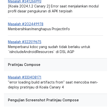
Masalah #341266993
[Koala 2024.1.2 Canary 2] Error saat menjalankan modul
profil dasar pengukuran di APK terpisah
Masalah #202449978
Membersihkan/menghapus ProjectInfo
Masalah #322519675
Memperbarui kdoc yang sudah tidak berlaku untuk
`isIncludeAndroidResources` di DSL AGP
Pratinjau Compose
Masalah #333408171
"error loading build artifacts from" saat mencoba men-
deploy pratinjau di Koala Canary 4
Pengujian Screenshot Pratinjau Compose