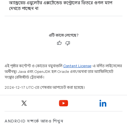
অ্যান্ড্রয়েড এমুলেটর এক্সটেন্ডেড কন্ট্রোলের ভিতরে গুগল ম্যাপ
দেখতে পাচ্ছেন না
এটি কাজে লেগেছে?
এই পৃষ্ঠার কন্টেন্ট ও কোডের নমুনাগুলি
Content License
-এ বর্ণিত লাইসেন্সের
অধীনস্থ। Java এবং OpenJDK হল Oracle এবং/অথবা তার অ্যাফিলিয়েট
সংস্থার রেজিস্টার্ড ট্রেডমার্ক।
2024-12-17 UTC-তে শেষবার আপডেট করা হয়েছে।
ANDROID সম্পর্কে আরও শিখুন