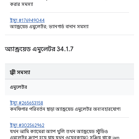
করার সমস্যা
ইস্যু #176949044
অ্যান্ড্রয়েড এমুলেটর; ভ্যানগার্ড বানান সমস্যা
অ্যান্ড্রয়েড এমুলেটর 34
.
1
.
7
স্থায়ী সমস্যা
এমুলেটর
ইস্যু #265653158
কনফিগার পরিবর্তন ছাড়া অ্যান্ড্রয়েড এমুলেটর অব্যবহারযোগ্য
ইস্যু #302562962
যখন আমি ক্যামেরা অ্যাপ খুলি তখন অ্যান্ড্রয়েড স্টুডিও
এমুলেটর ক্র্যাশ হয়ে যায় যখন ওয়েবক্যাম0 সক্রিয় থাকে iam