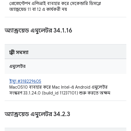
প্রেজেন্টেশন এপিআই ব্যবহার করে সেকেন্ডারি ডিসপ্লে
অ্যান্ড্রয়েড 11 বা 12 এ কার্যকরী নয়
অ্যান্ড্রয়েড এমুলেটর 34
.
1
.
16
স্থায়ী সমস্যা
এমুলেটর
ইস্যু #318229605
MacOS10 ব্যবহার করে Mac Intel-এ Android এমুলেটর
সংস্করণ 33.1.24.0 (build_id 11237101) শুরু করতে অক্ষম
অ্যান্ড্রয়েড এমুলেটর 34
.
2
.
3