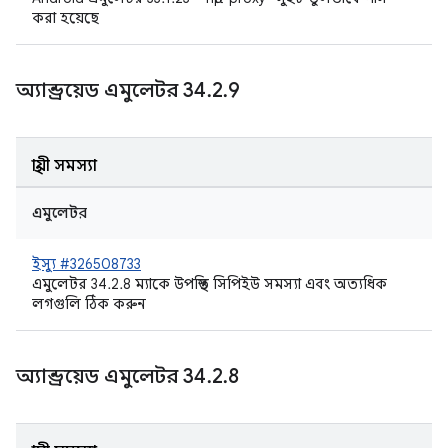
করা হয়েছে
অ্যান্ড্রয়েড এমুলেটর 34
.
2
.
9
স্থায়ী সমস্যা
এমুলেটর
ইস্যু #326508733
এমুলেটর 34.2.8 ম্যাকে উপস্থিত সিপিইউ সমস্যা এবং অত্যধিক
লগগুলি ঠিক করুন
অ্যান্ড্রয়েড এমুলেটর 34
.
2
.
8