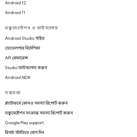
Android 12
Android 11
ডকুমেন্টেশন ও ডাউনলোড
Android Studio গাইড
ডেভেলপার নির্দেশিকা
API রেফারেন্স
Studio ডাউনলোড করুন
Android NDK
সহায়তা
প্ল্যাটফর্মে কোনও সমস্যা রিপোর্ট করুন
ডকুমেন্টেশন সংক্রান্ত সমস্যা রিপোর্ট করুন
Google Play support
রিসার্চ স্টাডিতে যোগ দিন