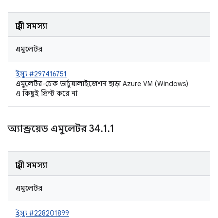
স্থায়ী সমস্যা
এমুলেটর
ইস্যু #297416751
এমুলেটর-চেক ভার্চুয়ালাইজেশন ছাড়া Azure VM (Windows)
এ কিছুই প্রিন্ট করে না
অ্যান্ড্রয়েড এমুলেটর 34
.
1
.
1
স্থায়ী সমস্যা
এমুলেটর
ইস্যু #228201899