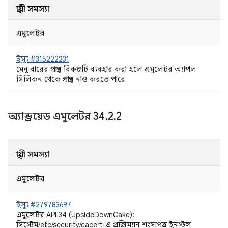
স্থায়ী সমস্যা
এমুলেটর
ইস্যু #315222231
মেনু বারের প্রস্থান বিকল্পটি ব্যবহার করা হলে এমুলেটর অ্যাপল
সিলিকন থেকে প্রস্থান নাও করতে পারে
অ্যান্ড্রয়েড এমুলেটর 34
.
2
.
2
স্থায়ী সমস্যা
এমুলেটর
ইস্যু #279783697
এমুলেটর API 34 (UpsideDownCake):
সিস্টেম/etc/security/cacert-এ প্রক্সিম্যান শংসাপত্র ইনস্টল