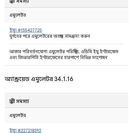
স্থায়ী সমস্যা
এমুলেটর
ইস্যু #155427725
ঘূর্ণনের পরে এমুলেটরের অবস্থান সামঞ্জস্য করুন
আকার পরিবর্তনযোগ্য এমুলেটর পরিস্থিতি, এডিবি ইমু ইন্টারফেস
এবং জিআরপিসি ইন্টারফেসের চারপাশে বিভিন্ন সংশোধন
অ্যান্ড্রয়েড এমুলেটর 34
.
1
.
16
স্থায়ী সমস্যা
এমুলেটর
ইস্যু #227218392