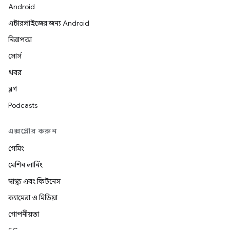
Android
এন্টারপ্রাইজের জন্য Android
নিরাপত্তা
সোর্স
খবর
ব্লগ
Podcasts
এক্সপ্লোর করুন
গেমিং
মেশিন লার্নিং
স্বাস্থ্য এবং ফিটনেস
ক্যামেরা ও মিডিয়া
গোপনীয়তা