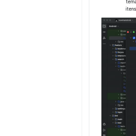
tema
iten