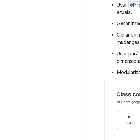
Usar
@Pr
atuais.
Gerar ima
Gerar um 
mudanças 
Usar par
dimension
Modulariz