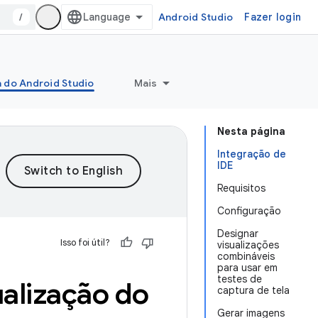
/
Android Studio
Fazer login
a do Android Studio
Mais
Nesta página
Integração de
IDE
Requisitos
Configuração
Designar
Isso foi útil?
visualizações
combináveis
para usar em
testes de
ualização do
captura de tela
Gerar imagens