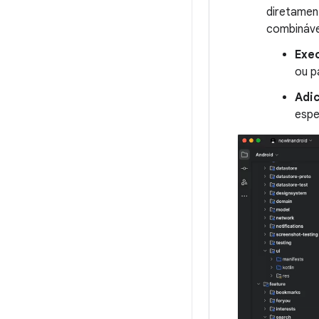
diretamen
combináve
Exec
ou p
Adic
espe