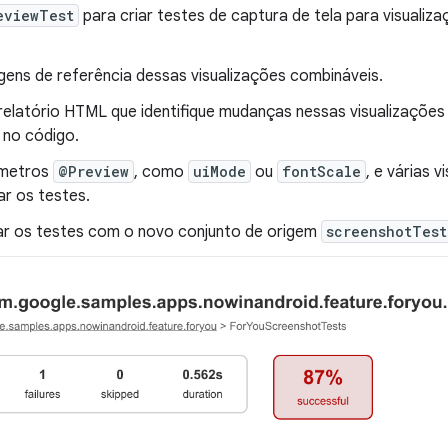
eviewTest
para criar testes de captura de tela para visuali
gens de referência dessas visualizações combináveis.
relatório HTML que identifique mudanças nessas visualizações 
no código.
âmetros
@Preview
, como
uiMode
ou
fontScale
, e várias 
ar os testes.
ar os testes com o novo conjunto de origem
screenshotTest