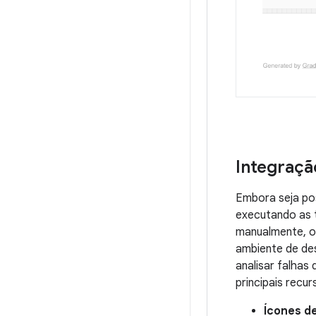
Integraçã
Embora seja pos
executando as t
manualmente, o
ambiente de des
analisar falhas
principais recur
Ícones de