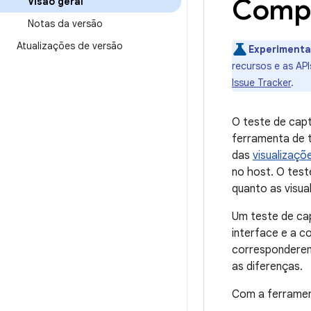
Comp
Visão geral
Notas da versão
Atualizações de versão
Experimenta
recursos e as AP
Issue Tracker
.
O teste de capt
ferramenta de t
das
visualizaçõ
no host. O test
quanto as visua
Um teste de cap
interface e a 
corresponderem,
as diferenças.
Com a ferrament