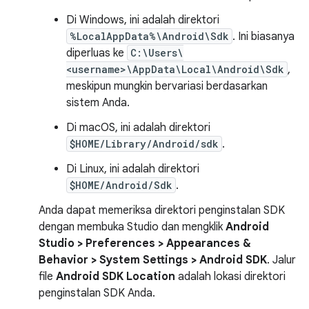
Di Windows, ini adalah direktori
%LocalAppData%\Android\Sdk
. Ini biasanya
diperluas ke
C:\Users\
<username>\AppData\Local\Android\Sdk
,
meskipun mungkin bervariasi berdasarkan
sistem Anda.
Di macOS, ini adalah direktori
$HOME/Library/Android/sdk
.
Di Linux, ini adalah direktori
$HOME/Android/Sdk
.
Anda dapat memeriksa direktori penginstalan SDK
dengan membuka Studio dan mengklik
Android
Studio > Preferences > Appearances &
Behavior > System Settings > Android SDK
. Jalur
file
Android SDK Location
adalah lokasi direktori
penginstalan SDK Anda.