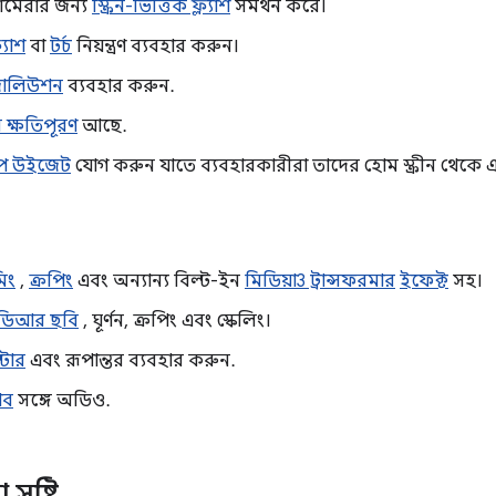
ামেরার জন্য
স্ক্রিন-ভিত্তিক ফ্ল্যাশ
সমর্থন করে।
ল্যাশ
বা
টর্চ
নিয়ন্ত্রণ ব্যবহার করুন।
জোলিউশন
ব্যবহার করুন.
 ক্ষতিপূরণ
আছে.
াপ উইজেট
যোগ করুন যাতে ব্যবহারকারীরা তাদের হোম স্ক্রীন থেকে 
মিং
,
ক্রপিং
এবং অন্যান্য বিল্ট-ইন
মিডিয়া3 ট্রান্সফরমার
ইফেক্ট
সহ।
চডিআর ছবি
, ঘূর্ণন, ক্রপিং এবং স্কেলিং।
টার
এবং রূপান্তর ব্যবহার করুন.
াব
সঙ্গে অডিও.
 সৃষ্টি