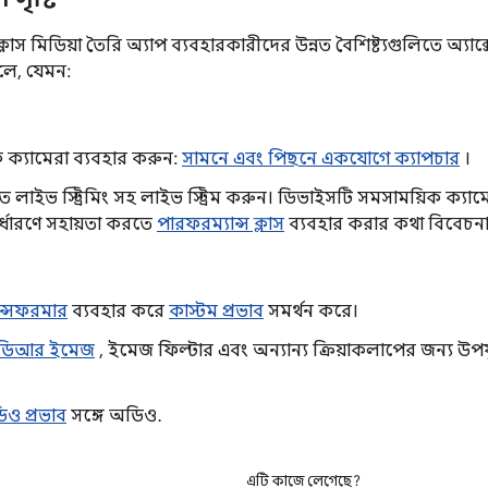
লাস মিডিয়া তৈরি অ্যাপ ব্যবহারকারীদের উন্নত বৈশিষ্ট্যগুলিতে অ্যাক
ে, যেমন:
 ক্যামেরা ব্যবহার করুন:
সামনে এবং পিছনে একযোগে ক্যাপচার
।
লাইভ স্ট্রিমিং সহ লাইভ স্ট্রিম করুন। ডিভাইসটি সমসাময়িক ক্যাম
র্ধারণে সহায়তা করতে
পারফরম্যান্স ক্লাস
ব্যবহার করার কথা বিবেচন
রান্সফরমার
ব্যবহার করে
কাস্টম প্রভাব
সমর্থন করে।
ইচডিআর ইমেজ
, ইমেজ ফিল্টার এবং অন্যান্য ক্রিয়াকলাপের জন্য উপ
িও প্রভাব
সঙ্গে অডিও.
এটি কাজে লেগেছে?