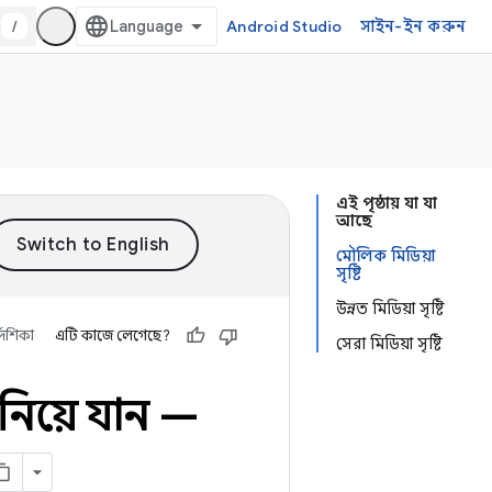
/
Android Studio
সাইন-ইন করুন
এই পৃষ্ঠায় যা যা
আছে
মৌলিক মিডিয়া
সৃষ্টি
উন্নত মিডিয়া সৃষ্টি
্দেশিকা
এটি কাজে লেগেছে?
সেরা মিডিয়া সৃষ্টি
 নিয়ে যান —