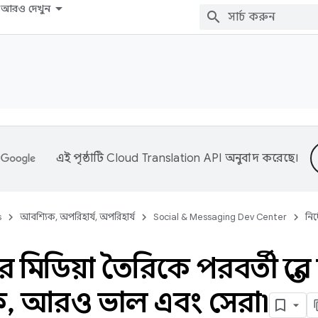
আরও দেখুন
এই পৃষ্ঠাটি
Cloud Translation API
অনুবাদ করেছে।
s
আবশ্যিক, অপরিহার্য, অপরিহার্য
Social & Messaging Dev Center
নির
িডিয়া তৈরিকে পরবর্তী স্তরে
ক
,
আরও ভাল এবং সেরা৷