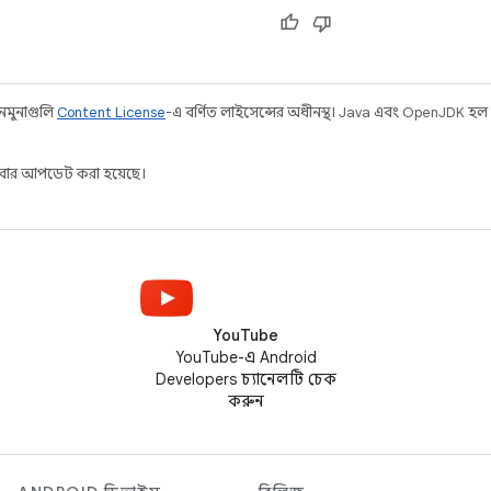
 নমুনাগুলি
Content License
-এ বর্ণিত লাইসেন্সের অধীনস্থ। Java এবং OpenJDK হল
ার আপডেট করা হয়েছে।
YouTube
YouTube-এ Android
Developers চ্যানেলটি চেক
করুন