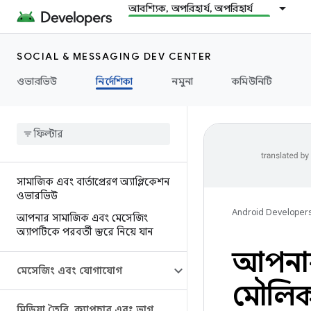
আবশ্যিক, অপরিহার্য, অপরিহার্য
SOCIAL & MESSAGING DEV CENTER
ওভারভিউ
নির্দেশিকা
নমুনা
কমিউনিটি
সামাজিক এবং বার্তাপ্রেরণ অ্যাপ্লিকেশন
ওভারভিউ
Android Developer
আপনার সামাজিক এবং মেসেজিং
অ্যাপটিকে পরবর্তী স্তরে নিয়ে যান
আপনার ম
মেসেজিং এবং যোগাযোগ
মৌলি
মিডিয়া তৈরি
,
ক্যাপচার এবং ভাগ