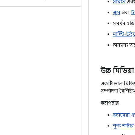
সামনে
এব
জুম
এবং
ট
সমর্থন হার্
মাল্টি-উইন্
অন্যান্য অ
উন্নত মিডিয়া 
একটি ভাল মিডিয়া
সম্পাদনা বৈশিষ্ট্
ক্যাপচার
ক্যামেরা এ
শূন্য শাটার