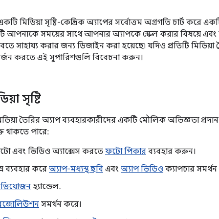
কটি মিডিয়া সৃষ্টি-কেন্দ্রিক অ্যাপের সর্বোত্তম অগ্রগতি চার্ট করে একটি 
এটি আপনাকে সময়ের সাথে আপনার অ্যাপকে স্কেল করার বিষয়ে এবং কখ
তে সাহায্য করার জন্য ডিজাইন করা হয়েছে৷ যদিও প্রতিটি মিডিয়া
অর্জন করতে এই সুপারিশগুলি বিবেচনা করুন।
়া সৃষ্টি
য়া তৈরির অ্যাপ ব্যবহারকারীদের একটি মৌলিক অভিজ্ঞতা প্রদান ক
ক্ত থাকতে পারে:
ফটো এবং ভিডিও অ্যাক্সেস করতে
ফটো পিকার
ব্যবহার করুন।
্স ব্যবহার করে
অ্যাপ-মধ্যস্থ ছবি
এবং
অ্যাপ ভিডিও
ক্যাপচার সমর্থন
 অভিযোজন
হ্যান্ডেল.
য় রেজোলিউশন
সমর্থন করে।