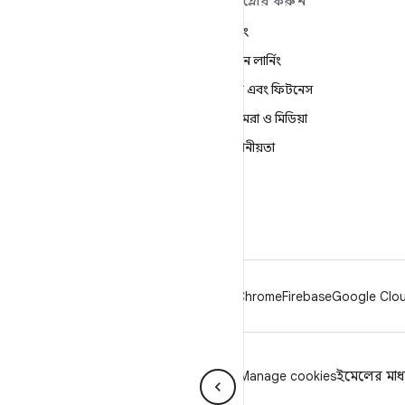
ANDROID সম্পর্কে আরও
এক্সপ্লোর করুন
শিখুন
গেমিং
Android
মেশিন লার্নিং
এন্টারপ্রাইজের জন্য Android
স্বাস্থ্য এবং ফিটনেস
নিরাপত্তা
ক্যামেরা ও মিডিয়া
সোর্স
গোপনীয়তা
খবর
5G
ব্লগ
Podcasts
Android
Chrome
Firebase
Google Cloud
গোপনীয়তা
লাইসেন্স
ব্র্যান্ড নির্দেশিকা
Manage cookies
ইমেলের মাধ্