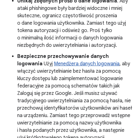
Unikaj zbędnych próśb o dane logowania
. Aby
ataki phishingowe były bardziej widoczne i mniej
skuteczne, ogranicz częstotliwość proszenia
o dane logowania użytkownika. Zamiast tego użyj
tokena autoryzacji i odśwież go. Proś tylko
o minimalną ilość informacji o danych logowania
niezbędnych do uwierzytelniania i autoryzacji.
Bezpieczne przechowywanie danych
logowania
Użyj
Menedżera danych logowania
, aby
włączyć uwierzytelnianie bez hasła za pomocą
kluczy dostępu lub zaimplementować logowanie
federacyjne za pomocą schematów takich jak
Zaloguj się przez Google. Jeśli musisz używać
tradycyjnego uwierzytelniania za pomocą hasła, nie
przechowuj identyfikatorów użytkowników ani haseł
na urządzeniu. Zamiast tego przeprowadź wstępne
uwierzytelnianie za pomocą nazwy użytkownika
i hasła podanych przez użytkownika, a następnie
użyj krótkotrwałego tokena autoryzacji