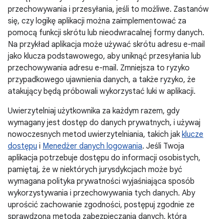
przechowywania i przesyłania, jeśli to możliwe. Zastanów
się, czy logikę aplikacji można zaimplementować za
pomocą funkcji skrótu lub nieodwracalnej formy danych.
Na przykład aplikacja może używać skrótu adresu e-mail
jako klucza podstawowego, aby uniknąć przesyłania lub
przechowywania adresu e-mail. Zmniejsza to ryzyko
przypadkowego ujawnienia danych, a także ryzyko, że
atakujący będą próbowali wykorzystać luki w aplikacji.
Uwierzytelniaj użytkownika za każdym razem, gdy
wymagany jest dostęp do danych prywatnych, i używaj
nowoczesnych metod uwierzytelniania, takich jak
klucze
dostępu
i
Menedżer danych logowania
. Jeśli Twoja
aplikacja potrzebuje dostępu do informacji osobistych,
pamiętaj, że w niektórych jurysdykcjach może być
wymagana polityka prywatności wyjaśniająca sposób
wykorzystywania i przechowywania tych danych. Aby
uprościć zachowanie zgodności, postępuj zgodnie ze
sprawdzoną metodą zabezpieczania danych, która