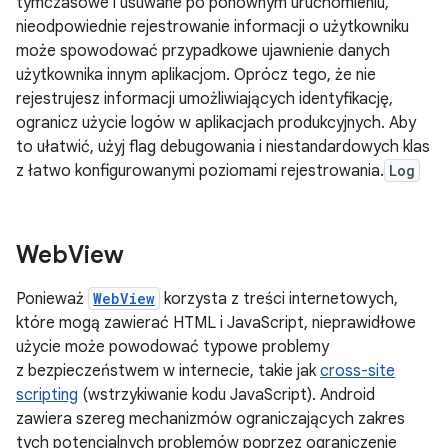
tymczasowe i usuwane po ponownym uruchomieniu,
nieodpowiednie rejestrowanie informacji o użytkowniku
może spowodować przypadkowe ujawnienie danych
użytkownika innym aplikacjom. Oprócz tego, że nie
rejestrujesz informacji umożliwiających identyfikację,
ogranicz użycie logów w aplikacjach produkcyjnych. Aby
to ułatwić, użyj flag debugowania i niestandardowych klas
z łatwo konfigurowanymi poziomami rejestrowania.
Log
Web
View
Ponieważ
WebView
korzysta z treści internetowych,
które mogą zawierać HTML i JavaScript, nieprawidłowe
użycie może powodować typowe problemy
z bezpieczeństwem w internecie, takie jak
cross-site
scripting
(wstrzykiwanie kodu JavaScript). Android
zawiera szereg mechanizmów ograniczających zakres
tych potencjalnych problemów poprzez ograniczenie