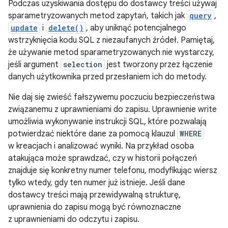
Podczas uzyskiwania dostępu do dostawcy treści używaj
sparametryzowanych metod zapytań, takich jak
query
,
update
i
delete()
, aby uniknąć potencjalnego
wstrzyknięcia kodu SQL z niezaufanych źródeł. Pamiętaj,
że używanie metod sparametryzowanych nie wystarczy,
jeśli argument
selection
jest tworzony przez łączenie
danych użytkownika przed przesłaniem ich do metody.
Nie daj się zwieść fałszywemu poczuciu bezpieczeństwa
związanemu z uprawnieniami do zapisu. Uprawnienie write
umożliwia wykonywanie instrukcji SQL, które pozwalają
potwierdzać niektóre dane za pomocą klauzul
WHERE
w kreacjach i analizować wyniki. Na przykład osoba
atakująca może sprawdzać, czy w historii połączeń
znajduje się konkretny numer telefonu, modyfikując wiersz
tylko wtedy, gdy ten numer już istnieje. Jeśli dane
dostawcy treści mają przewidywalną strukturę,
uprawnienia do zapisu mogą być równoznaczne
z uprawnieniami do odczytu i zapisu.