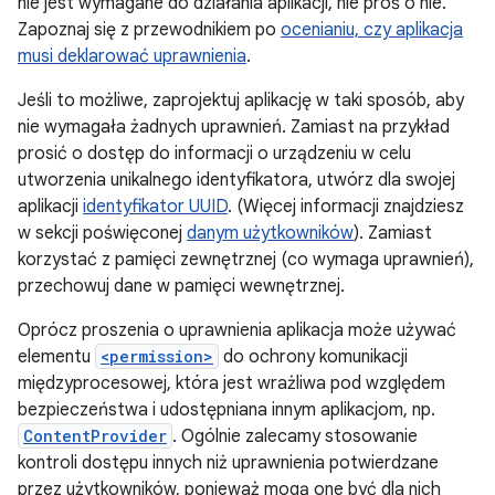
nie jest wymagane do działania aplikacji, nie proś o nie.
Zapoznaj się z przewodnikiem po
ocenianiu, czy aplikacja
musi deklarować uprawnienia
.
Jeśli to możliwe, zaprojektuj aplikację w taki sposób, aby
nie wymagała żadnych uprawnień. Zamiast na przykład
prosić o dostęp do informacji o urządzeniu w celu
utworzenia unikalnego identyfikatora, utwórz dla swojej
aplikacji
identyfikator UUID
. (Więcej informacji znajdziesz
w sekcji poświęconej
danym użytkowników
). Zamiast
korzystać z pamięci zewnętrznej (co wymaga uprawnień),
przechowuj dane w pamięci wewnętrznej.
Oprócz proszenia o uprawnienia aplikacja może używać
elementu
<permission>
do ochrony komunikacji
międzyprocesowej, która jest wrażliwa pod względem
bezpieczeństwa i udostępniana innym aplikacjom, np.
ContentProvider
. Ogólnie zalecamy stosowanie
kontroli dostępu innych niż uprawnienia potwierdzane
przez użytkowników, ponieważ mogą one być dla nich