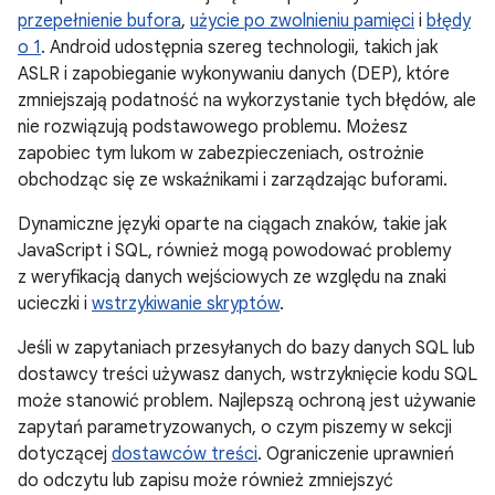
przepełnienie bufora
,
użycie po zwolnieniu pamięci
i
błędy
o 1
. Android udostępnia szereg technologii, takich jak
ASLR i zapobieganie wykonywaniu danych (DEP), które
zmniejszają podatność na wykorzystanie tych błędów, ale
nie rozwiązują podstawowego problemu. Możesz
zapobiec tym lukom w zabezpieczeniach, ostrożnie
obchodząc się ze wskaźnikami i zarządzając buforami.
Dynamiczne języki oparte na ciągach znaków, takie jak
JavaScript i SQL, również mogą powodować problemy
z weryfikacją danych wejściowych ze względu na znaki
ucieczki i
wstrzykiwanie skryptów
.
Jeśli w zapytaniach przesyłanych do bazy danych SQL lub
dostawcy treści używasz danych, wstrzyknięcie kodu SQL
może stanowić problem. Najlepszą ochroną jest używanie
zapytań parametryzowanych, o czym piszemy w sekcji
dotyczącej
dostawców treści
. Ograniczenie uprawnień
do odczytu lub zapisu może również zmniejszyć