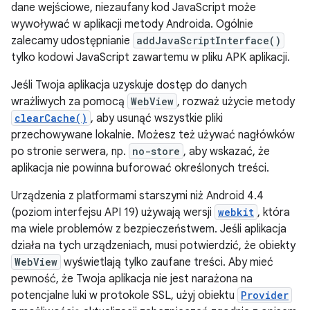
dane wejściowe, niezaufany kod JavaScript może
wywoływać w aplikacji metody Androida. Ogólnie
zalecamy udostępnianie
addJavaScriptInterface()
tylko kodowi JavaScript zawartemu w pliku APK aplikacji.
Jeśli Twoja aplikacja uzyskuje dostęp do danych
wrażliwych za pomocą
WebView
, rozważ użycie metody
clearCache()
, aby usunąć wszystkie pliki
przechowywane lokalnie. Możesz też używać nagłówków
po stronie serwera, np.
no-store
, aby wskazać, że
aplikacja nie powinna buforować określonych treści.
Urządzenia z platformami starszymi niż Android 4.4
(poziom interfejsu API 19) używają wersji
webkit
, która
ma wiele problemów z bezpieczeństwem. Jeśli aplikacja
działa na tych urządzeniach, musi potwierdzić, że obiekty
WebView
wyświetlają tylko zaufane treści. Aby mieć
pewność, że Twoja aplikacja nie jest narażona na
potencjalne luki w protokole SSL, użyj obiektu
Provider