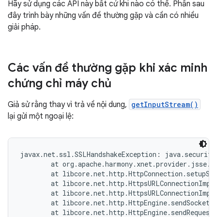
Hãy sử dụng các API này bất cứ khi nào có thể. Phần sau
đây trình bày những vấn đề thường gặp và cần có nhiều
giải pháp.
Các vấn đề thường gặp khi xác minh
chứng chỉ máy chủ
Giả sử rằng thay vì trả về nội dung,
getInputStream()
lại gửi một ngoại lệ:
javax.net.ssl.SSLHandshakeException: java.security
        at org.apache.harmony.xnet.provider.jsse.O
        at libcore.net.http.HttpConnection.setupSec
        at libcore.net.http.HttpsURLConnectionImpl
        at libcore.net.http.HttpsURLConnectionImpl
        at libcore.net.http.HttpEngine.sendSocketRe
        at libcore.net.http.HttpEngine.sendRequest(