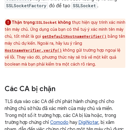
SSLSocketFactory
đó để tạo
SSLSocket
.
Thận trọng:
không
thực hiện quy trình xác minh
SSLSocket
tên máy chủ. Ứng dụng của bạn có thể tuỳ ý xác minh tên máy
chủ, tốt nhất là gọi
bằng tên
getDefaultHostnameVerifier()
máy chủ dự kiến. Ngoài ra, hãy lưu ý rằng
không gửi trường hợp ngoại lệ
HostnameVerifier.verify()
về lỗi. Thay vào đó, phương thức này sẽ trả về một kết quả
boolean mà bạn phải kiểm tra một cách rõ ràng.
Các CA bị chặn
TLS dựa vào các CA để chỉ phát hành chứng chỉ cho
những chủ sở hữu đã xác minh của máy chủ và miền.
Trong một số ít trường hợp, các CA bị lừa hoặc, trong
trường hợp chứng chỉ
Comodo
hay
DigiNotar
, bị xâm
phạm, dẫn đến việc chứng chỉ cho một tên máy chủ được