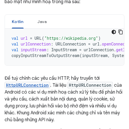
bảo mật như minh hoạ trong mã sau:
Kotlin
Java
val
url
=
URL
(
"https://wikipedia.org"
)
val
urlConnection
:
URLConnection
=
url
.
openConnect
val
inputStream
:
InputStream
=
urlConnection
.
getIn
copyInputStreamToOutputStream
(
inputStream
,
System
.
Để tuỳ chỉnh các yêu cầu HTTP, hãy truyền tới
HttpURLConnection
. Tài liệu
HttpURLConnection
của
Android có các ví dụ minh hoạ cách xử lý tiêu đề phản hồi
và yêu cầu, cách xuất bản nội dung, quản lý cookie, sử
dụng proxy, lưu phản hồi vào bộ nhớ đệm và nhiều ví dụ
khác. Khung Android xác minh các chứng chỉ và tên máy
chủ bằng những API này.