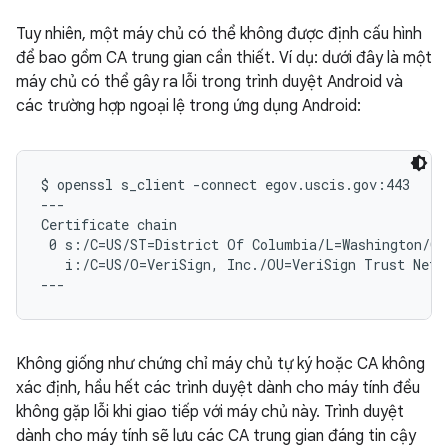
Tuy nhiên, một máy chủ có thể không được định cấu hình
để bao gồm CA trung gian cần thiết. Ví dụ: dưới đây là một
máy chủ có thể gây ra lỗi trong trình duyệt Android và
các trường hợp ngoại lệ trong ứng dụng Android:
$ openssl s_client -connect egov.uscis.gov:443

---

Certificate chain

 0 s:/C=US/ST=District Of Columbia/L=Washington/O=
   i:/C=US/O=VeriSign, Inc./OU=VeriSign Trust Netw
Không giống như chứng chỉ máy chủ tự ký hoặc CA không
xác định, hầu hết các trình duyệt dành cho máy tính đều
không gặp lỗi khi giao tiếp với máy chủ này. Trình duyệt
dành cho máy tính sẽ lưu các CA trung gian đáng tin cậy