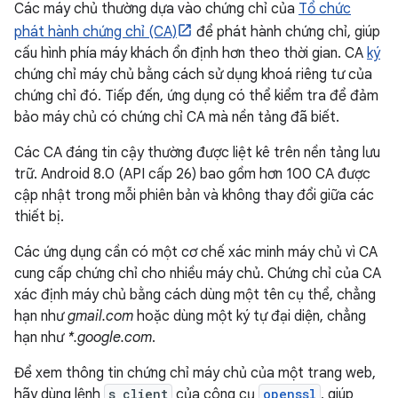
Các máy chủ thường dựa vào chứng chỉ của
Tổ chức
phát hành chứng chỉ (CA)
để phát hành chứng chỉ, giúp
cấu hình phía máy khách ổn định hơn theo thời gian. CA
ký
chứng chỉ máy chủ bằng cách sử dụng khoá riêng tư của
chứng chỉ đó. Tiếp đến, ứng dụng có thể kiểm tra để đảm
bảo máy chủ có chứng chỉ CA mà nền tảng đã biết.
Các CA đáng tin cậy thường được liệt kê trên nền tảng lưu
trữ. Android 8.0 (API cấp 26) bao gồm hơn 100 CA được
cập nhật trong mỗi phiên bản và không thay đổi giữa các
thiết bị.
Các ứng dụng cần có một cơ chế xác minh máy chủ vì CA
cung cấp chứng chỉ cho nhiều máy chủ. Chứng chỉ của CA
xác định máy chủ bằng cách dùng một tên cụ thể, chẳng
hạn như
gmail.com
hoặc dùng một ký tự đại diện, chẳng
hạn như
*.google.com
.
Để xem thông tin chứng chỉ máy chủ của một trang web,
hãy dùng lệnh
s_client
của công cụ
openssl
, giúp