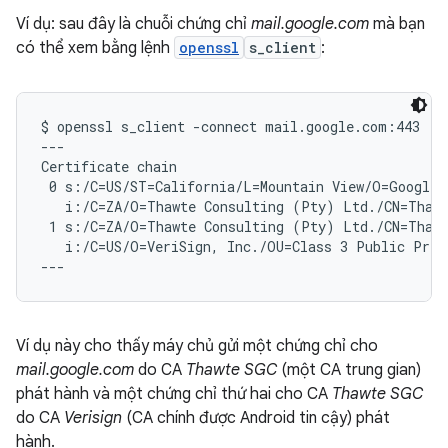
Ví dụ: sau đây là chuỗi chứng chỉ
mail.google.com
mà bạn
có thể xem bằng lệnh
openssl
s_client
:
$ openssl s_client -connect mail.google.com:443

---

Certificate chain

 0 s:/C=US/ST=California/L=Mountain View/O=Google 
   i:/C=ZA/O=Thawte Consulting (Pty) Ltd./CN=Thawt
 1 s:/C=ZA/O=Thawte Consulting (Pty) Ltd./CN=Thawt
   i:/C=US/O=VeriSign, Inc./OU=Class 3 Public Prima
Ví dụ này cho thấy máy chủ gửi một chứng chỉ cho
mail.google.com
do CA
Thawte SGC
(một CA trung gian)
phát hành và một chứng chỉ thứ hai cho CA
Thawte SGC
do CA
Verisign
(CA chính được Android tin cậy) phát
hành.