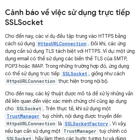
Cảnh báo về việc sử dụng trực tiếp
SSLSocket
Cho đến nay, các ví dụ đều tập trung vào HTTPS bằng
cách sử dụng
HttpsURLConnection
. Đôi khi, các ứng
dụng cần sử dụng TLS tách biệt với HTTPS. Ví dụ: một ứng
dụng email có thể sử dụng các biến thể TLS của SMTP,
POP3 hoặc IMAP. Trong những trường hợp đó, ứng dụng
có thể sử dụng trực tiếp
SSLSocket
, giống như cách
HttpsURLConnection
thực hiện trong nội bộ.
Cho đến nay, các kỹ thuật được mô tả để xử lý những vấn
đề liên quan đến việc xác minh chứng chỉ cũng áp dụng
cho
SSLSocket
. Trên thực tế, khi sử dụng một
TrustManager
tuỳ chỉnh, nội dung được truyền đến
HttpsURLConnection
là
SSLSocketFactory
. Vì vậy,
nếu bạn cần sử dụng một
TrustManager
tuỳ chỉnh có
SSLSocket
, hãy làm theo các bước tương tự và dùng