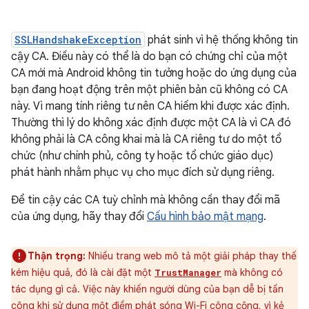
SSLHandshakeException
phát sinh vì hệ thống không tin
cậy CA. Điều này có thể là do bạn có chứng chỉ của một
CA mới mà Android không tin tưởng hoặc do ứng dụng của
bạn đang hoạt động trên một phiên bản cũ không có CA
này. Vì mang tính riêng tư nên CA hiếm khi được xác định.
Thường thì lý do không xác định được một CA là vì CA đó
không phải là CA công khai mà là CA riêng tư do một tổ
chức (như chính phủ, công ty hoặc tổ chức giáo dục)
phát hành nhằm phục vụ cho mục đích sử dụng riêng.
Để tin cậy các CA tuỳ chỉnh mà không cần thay đổi mã
của ứng dụng, hãy thay đổi
Cấu hình bảo mật mạng
.
Thận trọng:
Nhiều trang web mô tả một giải pháp thay thế
kém hiệu quả, đó là cài đặt một
mà không có
TrustManager
tác dụng gì cả. Việc này khiến người dùng của bạn dễ bị tấn
công khi sử dụng một điểm phát sóng Wi-Fi công cộng, vì kẻ