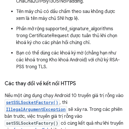
ChaCha20/Poly1305/NoPadding.
Tên máy chủ có dấu chấm theo sau không được
xem là tên máy chủ SNI hợp lệ.
Phần mở rộng supported_signature_algorithms
trong CertificateRequest được tuân thủ khi chọn
khoá ký cho các phản hồi chứng chỉ.
Bạn có thể dùng các khoá ký mờ (chẳng hạn như
các khoá trong Kho khoá Android) với chữ ký RSA-
PSS trong TLS.
Các thay đổi về kết nối HTTPS
Nếu một ứng dụng chạy Android 10 truyền giá trị rỗng vào
setSSLSocketFactory()
, thì
IllegalArgumentException
sẽ xảy ra. Trong các phiên
bản trước, việc truyền giá trị rỗng vào
setSSLSocketFactory()
có cùng kết quả như khi truyền