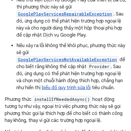
Nếu thư viện Dịch vụ Google Play của thiết bị đã cũ,
thì phương thức này sẽ gửi
GooglePlayServicesRepairableException
. Sau
đó, ứng dụng có thể phát hiện trường hợp ngoại lệ
này và cho người dùng thấy một hộp thoại phù hợp
để cập nhật Dịch vụ Google Play.
Nếu xảy ra lỗi không thể khôi phục, phương thức này
sẽ gửi
GooglePlayServicesNotAvailableException
để
cho biết rằng không thể cập nhật
Provider
. Sau
đó, ứng dụng có thể phát hiện trường hợp ngoại lệ
và chọn một chuỗi hành động thích hợp, chẳng hạn
như hiển thị
biểu đồ quy trình sửa lỗi
tiêu chuẩn.
Phương thức
installIfNeededAsync()
hoạt động
tương tự như vậy, ngoại trừ việc phương thức này sẽ gọi
phương thức gọi lại thích hợp để cho biết có thành công
hay không, thay vì gửi các trường hợp ngoại lệ.