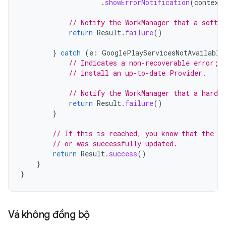
.
showErrorNotification
(
context
// Notify the WorkManager that a soft e
return
Result
.
failure
()
}
catch
(
e
:
GooglePlayServicesNotAvailable
// Indicates a non-recoverable error; 
// install an up-to-date Provider.
// Notify the WorkManager that a hard e
return
Result
.
failure
()
}
// If this is reached, you know that the pr
// or was successfully updated.
return
Result
.
success
()
}
}
Vá không đồng bộ