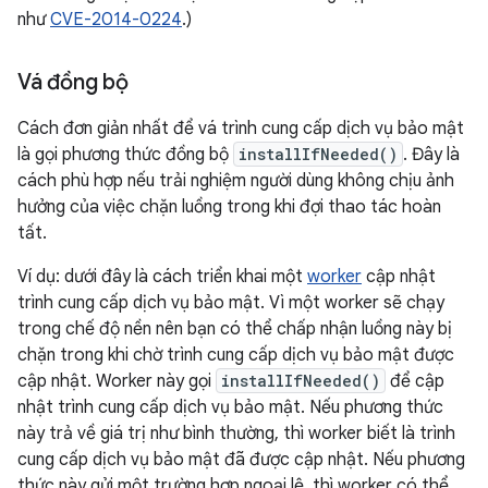
như
CVE-2014-0224
.)
Vá đồng bộ
Cách đơn giản nhất để vá trình cung cấp dịch vụ bảo mật
là gọi phương thức đồng bộ
installIfNeeded()
. Đây là
cách phù hợp nếu trải nghiệm người dùng không chịu ảnh
hưởng của việc chặn luồng trong khi đợi thao tác hoàn
tất.
Ví dụ: dưới đây là cách triển khai một
worker
cập nhật
trình cung cấp dịch vụ bảo mật. Vì một worker sẽ chạy
trong chế độ nền nên bạn có thể chấp nhận luồng này bị
chặn trong khi chờ trình cung cấp dịch vụ bảo mật được
cập nhật. Worker này gọi
installIfNeeded()
để cập
nhật trình cung cấp dịch vụ bảo mật. Nếu phương thức
này trả về giá trị như bình thường, thì worker biết là trình
cung cấp dịch vụ bảo mật đã được cập nhật. Nếu phương
thức này gửi một trường hợp ngoại lệ, thì worker có thể