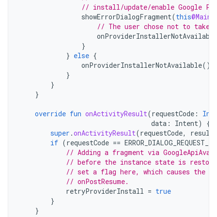
// install/update/enable Google Pl
showErrorDialogFragment
(
this
@MainA
// The user chose not to take 
onProviderInstallerNotAvailabl
}
}
else
{
onProviderInstallerNotAvailable
()
}
}
}
override
fun
onActivityResult
(
requestCode
:
Int
data
:
Intent
)
{
super
.
onActivityResult
(
requestCode
,
result
if
(
requestCode
==
ERROR_DIALOG_REQUEST_CO
// Adding a fragment via GoogleApiAvai
// before the instance state is restore
// set a flag here, which causes the f
// onPostResume.
retryProviderInstall
=
true
}
}