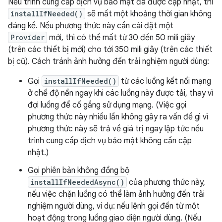
Nếu trình cung cấp dịch vụ bảo mật đã được cập nhật, thì
installIfNeeded()
sẽ mất một khoảng thời gian không
đáng kể. Nếu phương thức này cần cài đặt một
Provider
mới, thì có thể mất từ 30 đến 50 mili giây
(trên các thiết bị mới) cho tới 350 mili giây (trên các thiết
bị cũ). Cách tránh ảnh hưởng đến trải nghiệm người dùng:
Gọi
installIfNeeded()
từ các luồng kết nối mạng
ở chế độ nền ngay khi các luồng này được tải, thay vì
đợi luồng để cố gắng sử dụng mạng. (Việc gọi
phương thức này nhiều lần không gây ra vấn đề gì vì
phương thức này sẽ trả về giá trị ngay lập tức nếu
trình cung cấp dịch vụ bảo mật không cần cập
nhật.)
Gọi phiên bản không đồng bộ
installIfNeededAsync()
của phương thức này,
nếu việc chặn luồng có thể làm ảnh hưởng đến trải
nghiệm người dùng, ví dụ: nếu lệnh gọi đến từ một
hoạt động trong luồng giao diện người dùng. (Nếu