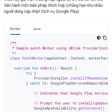
tiến hành một biện pháp thích hợp (chẳng hạn như nhắc
người dùng cập nhật Dịch vụ Google Play).
Kotlin
Java
/**
 * Sample patch Worker using {@link ProviderInstal
 */
class
PatchWorker
(
appContext
:
Context
,
workerParam
override
fun
doWork
():
Result
{
try
{
ProviderInstaller
.
installIfNeeded
(
cont
}
catch
(
e
:
GooglePlayServicesRepairableEx
// Indicates that Google Play services
// Prompt the user to install/update/e
GoogleApiAvailability
.
getInstance
()