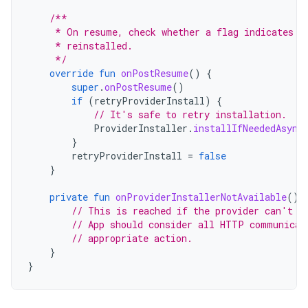
/**
     * On resume, check whether a flag indicates t
     * reinstalled.
     */
override
fun
onPostResume
()
{
super
.
onPostResume
()
if
(
retryProviderInstall
)
{
// It's safe to retry installation.
ProviderInstaller
.
installIfNeededAsync
}
retryProviderInstall
=
false
}
private
fun
onProviderInstallerNotAvailable
()
// This is reached if the provider can't b
// App should consider all HTTP communicat
// appropriate action.
}
}