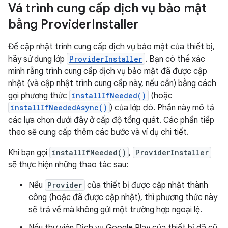
Vá trình cung cấp dịch vụ bảo mật
bằng Provider
Installer
Để cập nhật trình cung cấp dịch vụ bảo mật của thiết bị,
hãy sử dụng lớp
ProviderInstaller
. Bạn có thể xác
minh rằng trình cung cấp dịch vụ bảo mật đã được cập
nhật (và cập nhật trình cung cấp này, nếu cần) bằng cách
gọi phương thức
installIfNeeded()
(hoặc
installIfNeededAsync()
) của lớp đó. Phần này mô tả
các lựa chọn dưới đây ở cấp độ tổng quát. Các phần tiếp
theo sẽ cung cấp thêm các bước và ví dụ chi tiết.
Khi bạn gọi
installIfNeeded()
,
ProviderInstaller
sẽ thực hiện những thao tác sau:
Nếu
Provider
của thiết bị được cập nhật thành
công (hoặc đã được cập nhật), thì phương thức này
sẽ trả về mà không gửi một trường hợp ngoại lệ.