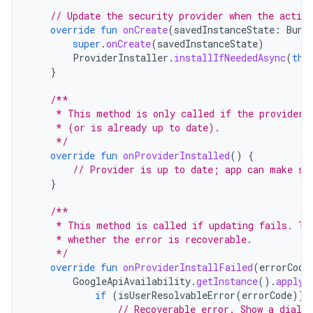
// Update the security provider when the activi
override
fun
onCreate
(
savedInstanceState
:
Bund
super
.
onCreate
(
savedInstanceState
)
ProviderInstaller
.
installIfNeededAsync
(
thi
}
/**
     * This method is only called if the provider 
     * (or is already up to date).
     */
override
fun
onProviderInstalled
()
{
// Provider is up to date; app can make se
}
/**
     * This method is called if updating fails. Th
     * whether the error is recoverable.
     */
override
fun
onProviderInstallFailed
(
errorCode
GoogleApiAvailability
.
getInstance
().
apply
if
(
isUserResolvableError
(
errorCode
))
// Recoverable error. Show a dialo