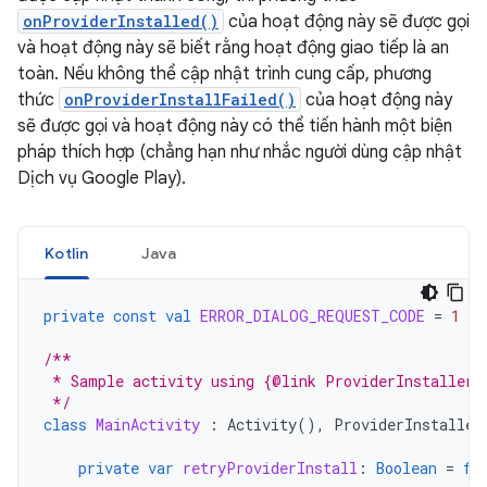
onProviderInstalled()
của hoạt động này sẽ được gọi
và hoạt động này sẽ biết rằng hoạt động giao tiếp là an
toàn. Nếu không thể cập nhật trình cung cấp, phương
thức
onProviderInstallFailed()
của hoạt động này
sẽ được gọi và hoạt động này có thể tiến hành một biện
pháp thích hợp (chẳng hạn như nhắc người dùng cập nhật
Dịch vụ Google Play).
Kotlin
Java
private
const
val
ERROR_DIALOG_REQUEST_CODE
=
1
/**
 * Sample activity using {@link ProviderInstaller}
 */
class
MainActivity
:
Activity
(),
ProviderInstaller
private
var
retryProviderInstall
:
Boolean
=
fa