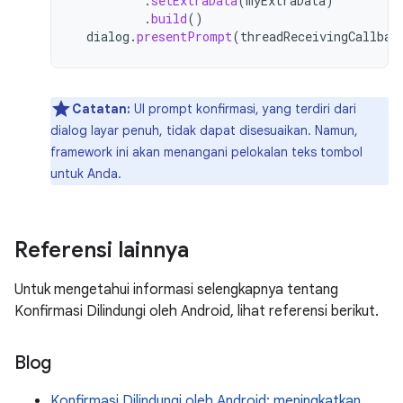
.
setExtraData
(
myExtraData
)
.
build
()
dialog
.
presentPrompt
(
threadReceivingCallbac
Catatan:
UI prompt konfirmasi, yang terdiri dari
dialog layar penuh, tidak dapat disesuaikan. Namun,
framework ini akan menangani pelokalan teks tombol
untuk Anda.
Referensi lainnya
Untuk mengetahui informasi selengkapnya tentang
Konfirmasi Dilindungi oleh Android, lihat referensi berikut.
Blog
Konfirmasi Dilindungi oleh Android: meningkatkan