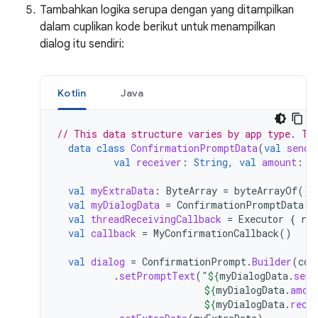
Tambahkan logika serupa dengan yang ditampilkan
dalam cuplikan kode berikut untuk menampilkan
dialog itu sendiri:
Kotlin
Java
// This data structure varies by app type. Th
data
class
ConfirmationPromptData
(
val
sende
val
receiver
:
String
,
val
amount
:
S
val
myExtraData
:
ByteArray
=
byteArrayOf
()
val
myDialogData
=
ConfirmationPromptData
(
"
val
threadReceivingCallback
=
Executor
{
run
val
callback
=
MyConfirmationCallback
()
val
dialog
=
ConfirmationPrompt
.
Builder
(
con
.
setPromptText
(
"
${
myDialogData
.
send
${
myDialogData
.
amou
${
myDialogData
.
rece