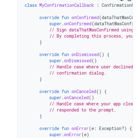
class
MyConfirmationCallback
:
ConfirmationCa
override
fun
onConfirmed
(
dataThatWasCon
super
.
onConfirmed
(
dataThatWasConfir
// Sign dataThatWasConfirmed using 
// By completing this process, you 
}
override
fun
onDismissed
()
{
super
.
onDismissed
()
// Handle case where user declined 
// confirmation dialog.
}
override
fun
onCanceled
()
{
super
.
onCanceled
()
// Handle case where your app closed
// responded to the prompt.
}
override
fun
onError
(
e
:
Exception?)
{
super
.
onError
(
e
)