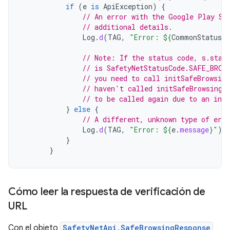
if
(
e
is
ApiException
)
{
// An error with the Google Play Se
// additional details.
Log
.
d
(
TAG
,
"Error: 
${
CommonStatusCo
// Note: If the status code, s.stat
// is SafetyNetStatusCode.SAFE_BROW
// you need to call initSafeBrowsin
// haven't called initSafeBrowsing(
// to be called again due to an inte
}
else
{
// A different, unknown type of erro
Log
.
d
(
TAG
,
"Error: 
${
e
.
message
}
"
)
}
}
Cómo leer la respuesta de verificación de
URL
Con el objeto
SafetyNetApi.SafeBrowsingResponse