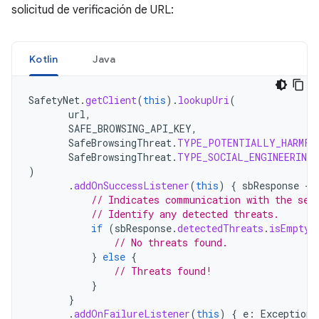
solicitud de verificación de URL:
Kotlin
Java
SafetyNet
.
getClient
(
this
).
lookupUri
(
url
,
SAFE_BROWSING_API_KEY
,
SafeBrowsingThreat
.
TYPE_POTENTIALLY_HARMFU
SafeBrowsingThreat
.
TYPE_SOCIAL_ENGINEERING
)
.
addOnSuccessListener
(
this
)
{
sbResponse
-
// Indicates communication with the ser
// Identify any detected threats.
if
(
sbResponse
.
detectedThreats
.
isEmpty
(
// No threats found.
}
else
{
// Threats found!
}
}
.
addOnFailureListener
(
this
)
{
e
:
Exception