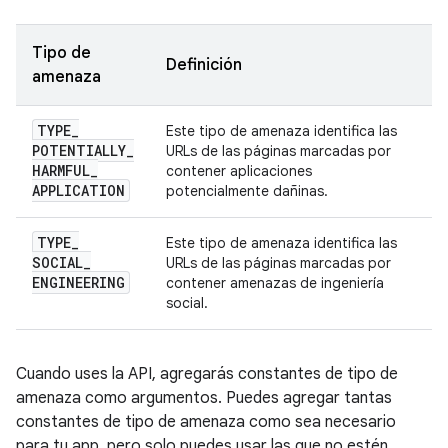
Tipo de
Definición
amenaza
TYPE
_
Este tipo de amenaza identifica las
POTENTIALLY
_
URLs de las páginas marcadas por
HARMFUL
_
contener aplicaciones
APPLICATION
potencialmente dañinas.
TYPE
_
Este tipo de amenaza identifica las
SOCIAL
_
URLs de las páginas marcadas por
ENGINEERING
contener amenazas de ingeniería
social.
Cuando uses la API, agregarás constantes de tipo de
amenaza como argumentos. Puedes agregar tantas
constantes de tipo de amenaza como sea necesario
para tu app, pero solo puedes usar las que no estén