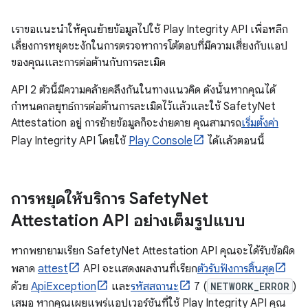
เราขอแนะนำให้คุณย้ายข้อมูลไปใช้ Play Integrity API เพื่อหลีก
เลี่ยงการหยุดชะงักในการตรวจหาการโต้ตอบที่มีความเสี่ยงกับแอป
ของคุณและการต่อต้านกับการละเมิด
API 2 ตัวนี้มีความคล้ายคลึงกันในทางแนวคิด ดังนั้นหากคุณได้
กำหนดกลยุทธ์การต่อต้านการละเมิดไว้แล้วและใช้ SafetyNet
Attestation อยู่ การย้ายข้อมูลก็จะง่ายดาย คุณสามารถ
เริ่มตั้งค่า
Play Integrity API โดยใช้
Play Console
ได้แล้วตอนนี้
การหยุดให้บริการ Safety
Net
Attestation API อย่างเต็มรูปแบบ
หากพยายามเรียก SafetyNet Attestation API คุณจะได้รับข้อผิด
พลาด
attest
API จะแสดงผลงานที่เรียก
ตัวรับฟังการสิ้นสุด
ด้วย
ApiException
และ
รหัสสถานะ
7 (
NETWORK_ERROR
)
เสมอ หากคุณเผยแพร่แอปเวอร์ชันที่ใช้ Play Integrity API คุณ