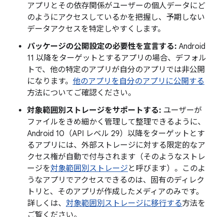
アプリとその依存関係がユーザーの個人データにど
のようにアクセスしているかを把握し、予期しない
データアクセスを特定しやすくします。
パッケージの公開設定の必要性を宣言する:
Android
11 以降をターゲットとするアプリの場合、デフォル
トで、他の特定のアプリが自分のアプリでは非公開
になります。
他のアプリを自分のアプリに公開する
方法についてご確認ください。
対象範囲別ストレージをサポートする:
ユーザーが
ファイルをきめ細かく管理して整理できるように、
Android 10（API レベル 29）以降をターゲットとす
るアプリには、外部ストレージに対する限定的なア
クセス権が自動で付与されます（そのようなストレ
ージを
対象範囲別ストレージ
と呼びます）。このよ
うなアプリでアクセスできるのは、固有のディレク
トリと、そのアプリが作成したメディアのみです。
詳しくは、
対象範囲別ストレージに移行する
方法を
ご覧ください。