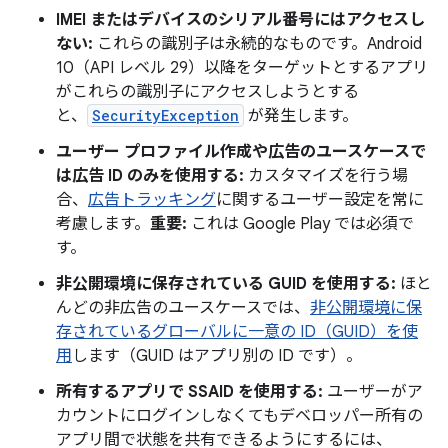
IMEI またはデバイスのシリアル番号にはアクセスし
ない:
これらの識別子は永続的なものです。Android
10（API レベル 29）以降をターゲットとするアプリ
がこれらの識別子にアクセスしようとする
と、
SecurityException
が発生します。
ユーザー プロファイル作成や広告のユースケースで
は広告 ID のみを使用する:
カスタマイズを行う場
合、
広告トラッキング
に関するユーザー設定を常に
考慮します。
重要:
これは Google Play では必須で
す。
非公開環境に保存されている GUID を使用する:
ほと
んどの非広告のユースケースでは、
非公開環境に保
存されているグローバルに一意の ID（GUID）を使
用
します（GUID はアプリ別の ID です）。
所有するアプリで SSAID を使用する:
ユーザーがア
カウントにログインしなくてもデベロッパー所有の
アプリ間で状態を共有できるようにするには、