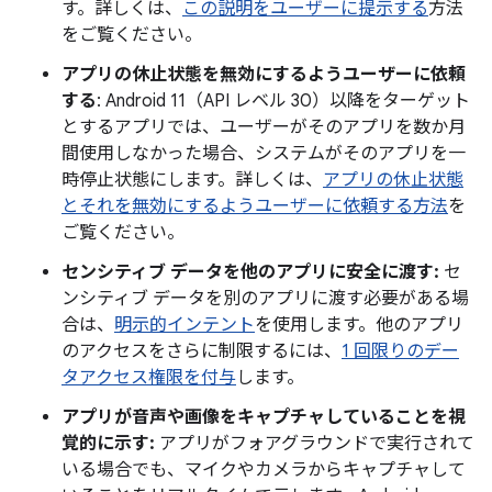
す。詳しくは、
この説明をユーザーに提示する
方法
をご覧ください。
アプリの休止状態を無効にするようユーザーに依頼
する
: Android 11（API レベル 30）以降をターゲット
とするアプリでは、ユーザーがそのアプリを数か月
間使用しなかった場合、システムがそのアプリを一
時停止状態にします。詳しくは、
アプリの休止状態
とそれを無効にするようユーザーに依頼する方法
を
ご覧ください。
センシティブ データを他のアプリに安全に渡す:
セ
ンシティブ データを別のアプリに渡す必要がある場
合は、
明示的インテント
を使用します。他のアプリ
のアクセスをさらに制限するには、
1 回限りのデー
タアクセス権限を付与
します。
アプリが音声や画像をキャプチャしていることを視
覚的に示す:
アプリがフォアグラウンドで実行されて
いる場合でも、マイクやカメラからキャプチャして