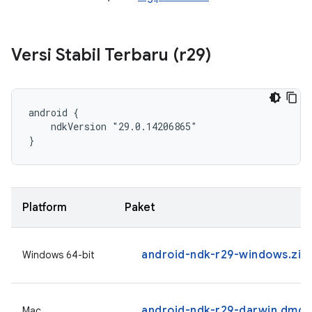
Versi Stabil Terbaru (r29)
android {

    ndkVersion "29.0.14206865"

}
Platform
Paket
android-ndk-r29-windows.zip
Windows 64-bit
android-ndk-r29-darwin.dmg
Mac