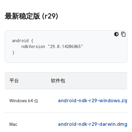
最新稳定版 (r29)
android {

    ndkVersion "29.0.14206865"

}
平台
软件包
android-ndk-r29-windows.zip
Windows 64 位
android-ndk-r29-darwin.dmg
Mac