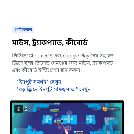
পেরিফেরাল
মাউস, ট্র্যাকপ্যাড, কীবোর্ড
পিসিতে ChromeOS এবং Google Play গেম সহ বড়
স্ক্রিনে সূক্ষ্ম-টিউনড গেমপ্লের জন্য মাউস, ট্র্যাকপ্যাড
এবং কীবোর্ড ইন্টিগ্রেশন প্রদান করুন।
"ইনপুট সমর্থন" দেখুন
"বড় স্ক্রিনে ইনপুট সামঞ্জস্যতা" দেখুন