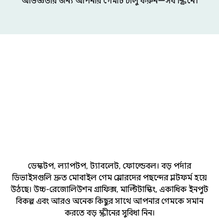
অভিজ্ঞতার জন্য আপনার গেমটি চালু করুন—সব স্ক্রিনে।
ডেস্কটপ, ল্যাপটপ, ট্যাবলেট, ফোল্ডেবল। বড় পর্দার
ডিভাইসগুলি দ্রুত মোবাইল গেম প্লেয়ারদের পছন্দের প্ল্যাটফর্ম হয়ে
উঠছে। উচ্চ-রেজোলিউশন গ্রাফিক্স, মাল্টিটাস্কিং, একাধিক ইনপুট
বিকল্প এবং আরও অনেক কিছুর সাথে আপনার গেমকে সমান
করতে বড় স্ক্রীনের সুবিধা নিন।