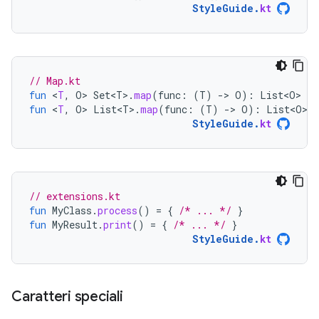
StyleGuide
.
kt
// Map.kt
fun
<
T
,
O
>
Set<T>
.
map
(
func
:
(
T
)
-
>
O
):
List<O>
=
fun
<
T
,
O
>
List<T>
.
map
(
func
:
(
T
)
-
>
O
):
List<O>
=
StyleGuide
.
kt
// extensions.kt
fun
MyClass
.
process
()
=
{
/* ... */
}
fun
MyResult
.
print
()
=
{
/* ... */
}
StyleGuide
.
kt
Caratteri speciali