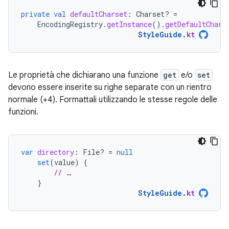
private
val
defaultCharset
:
Charset? 
=
EncodingRegistry
.
getInstance
().
getDefaultChars
StyleGuide
.
kt
Le proprietà che dichiarano una funzione
get
e/o
set
devono essere inserite su righe separate con un rientro
normale (+4). Formattali utilizzando le stesse regole delle
funzioni.
var
directory
:
File? 
=
null
set
(
value
)
{
// …
}
StyleGuide
.
kt