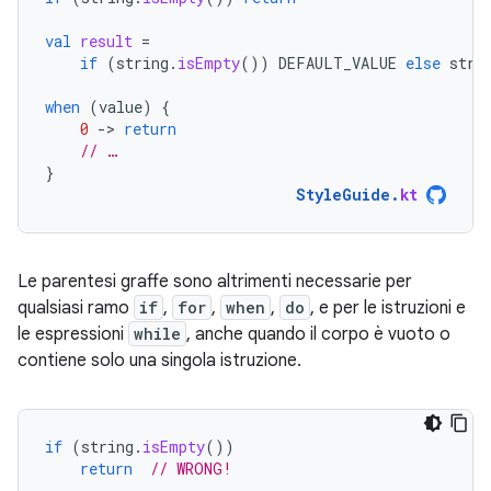
val
result
=
if
(
string
.
isEmpty
())
DEFAULT_VALUE
else
stri
when
(
value
)
{
0
-
>
return
// …
}
StyleGuide
.
kt
Le parentesi graffe sono altrimenti necessarie per
qualsiasi ramo
if
,
for
,
when
,
do
, e per le istruzioni e
le espressioni
while
, anche quando il corpo è vuoto o
contiene solo una singola istruzione.
if
(
string
.
isEmpty
())
return
// WRONG!