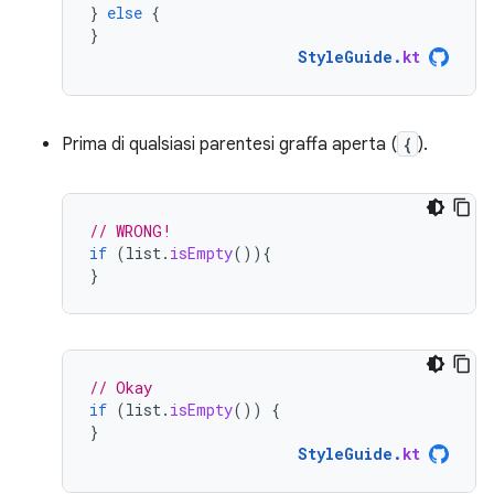
}
else
{
}
StyleGuide
.
kt
Prima di qualsiasi parentesi graffa aperta (
{
).
// WRONG!
if
(
list
.
isEmpty
()){
}
// Okay
if
(
list
.
isEmpty
())
{
}
StyleGuide
.
kt