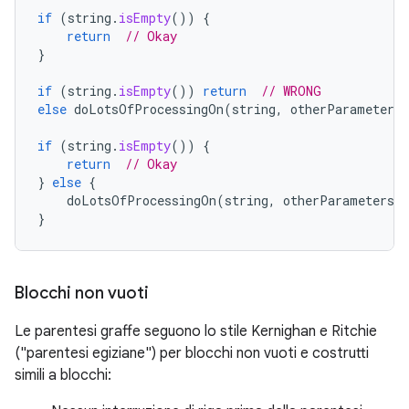
if
(
string
.
isEmpty
())
{
return
// Okay
}
if
(
string
.
isEmpty
())
return
// WRONG
else
doLotsOfProcessingOn
(
string
,
otherParametersH
if
(
string
.
isEmpty
())
{
return
// Okay
}
else
{
doLotsOfProcessingOn
(
string
,
otherParametersHe
}
Blocchi non vuoti
Le parentesi graffe seguono lo stile Kernighan e Ritchie
("parentesi egiziane") per blocchi non vuoti e costrutti
simili a blocchi: