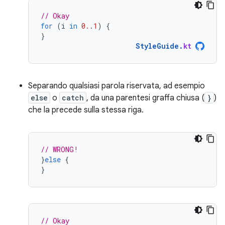
// Okay
for
(
i
in
0.
.
1
)
{
}
StyleGuide
.
kt
Separando qualsiasi parola riservata, ad esempio
else
o
catch
, da una parentesi graffa chiusa (
}
)
che la precede sulla stessa riga.
// WRONG!
}
else
{
}
// Okay