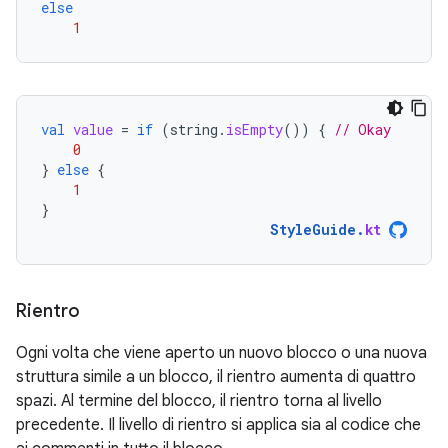
else
1
val
value
=
if
(
string
.
isEmpty
())
{
// Okay
0
}
else
{
1
}
StyleGuide
.
kt
Rientro
Ogni volta che viene aperto un nuovo blocco o una nuova
struttura simile a un blocco, il rientro aumenta di quattro
spazi. Al termine del blocco, il rientro torna al livello
precedente. Il livello di rientro si applica sia al codice che