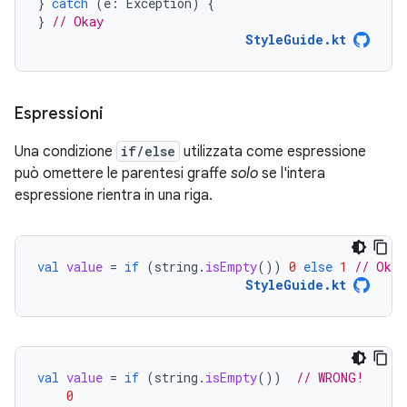
}
catch
(
e
:
Exception
)
{
}
// Okay
StyleGuide.kt
Espressioni
Una condizione
if/else
utilizzata come espressione
può omettere le parentesi graffe
solo
se l'intera
espressione rientra in una riga.
val
value
=
if
(
string
.
isEmpty
())
0
else
1
// Okay
StyleGuide.kt
val
value
=
if
(
string
.
isEmpty
())
// WRONG!
0