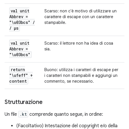
val unit
Scarso: non c'è motivo di utilizzare un
Abbrev =
carattere di escape con un carattere
"\u03bcs"
/
stampabile.
/
μs
val unit
Scarso: il lettore non ha idea di cosa
Abbrev =
sia.
"\u03bcs"
return
Buono: utilizza i caratteri di escape per
"\ufeff" +
i caratteri non stampabili e aggiungi un
content
commento, se necessario.
Strutturazione
Un file
.kt
comprende quanto segue, in ordine:
(Facoltativo) Intestazione del copyright e/o della