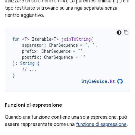
utilizzare un solo rientro (+4). La parentesi chiusa (
)
) e il
tipo restituito si trovano su una riga separata senza
rientro aggiuntivo.
fun
<
T
>
Iterable<T>
.
joinToString
(
separator
:
CharSequence
=
", "
,
prefix
:
CharSequence
=
""
,
postfix
:
CharSequence
=
""
):
String
{
// ...
}
StyleGuide
.
kt
Funzioni di espressione
Quando una funzione contiene una sola espressione, può
essere rappresentata come una
funzione di espressione
.