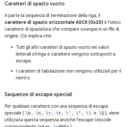
Caratteri di spazio vuoto
A parte la sequenza di terminazione della riga, il
carattere di spazio orizzontale ASCII (0x20)
è l'unico
carattere di spaziatura che compare ovunque in un file di
origine. Ciò implica che:
Tutti gli altri caratteri di spazio vuoto nei valori
letterali stringa e carattere vengono sottoposti a
escape.
I caratteri di tabulazione
non
vengono utilizzati per il
rientro.
Sequenze di escape speciali
Per qualsiasi carattere con una sequenza di escape
speciale (
\b
,
\n
,
\r
,
\t
,
\'
,
\"
,
\\
e
\$
), viene
utilizzata questa sequenza anziché l'escape Unicode
corrispondente (ad es.
\u000a
).