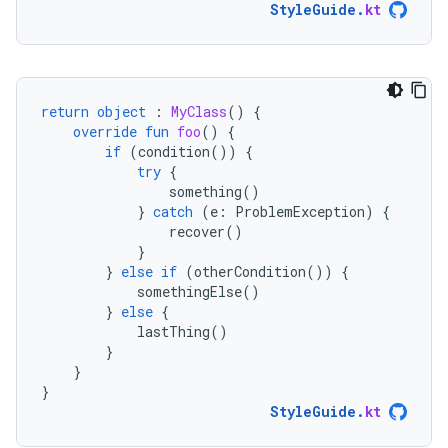
StyleGuide
.
kt
return
object
:
MyClass
()
{
override
fun
foo
()
{
if
(
condition
())
{
try
{
something
()
}
catch
(
e
:
ProblemException
)
{
recover
()
}
}
else
if
(
otherCondition
())
{
somethingElse
()
}
else
{
lastThing
()
}
}
}
StyleGuide
.
kt