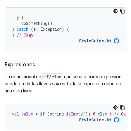
try
{
doSomething
()
}
catch
(
e
:
Exception
)
{
}
// Okay
StyleGuide.kt
Expresiones
Un condicional de
if/else
que se usa como expresión
puede omitir las llaves
solo
si toda la expresión cabe en
una sola línea.
val
value
=
if
(
string
.
isEmpty
())
0
else
1
// Okay
StyleGuide.kt