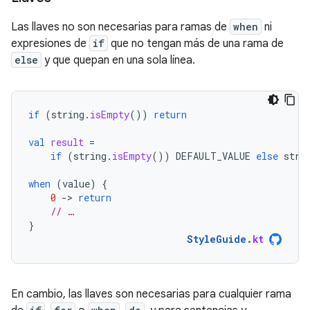
Las llaves no son necesarias para ramas de
when
ni
expresiones de
if
que no tengan más de una rama de
else
y que quepan en una sola línea.
if
(
string
.
isEmpty
())
return
val
result
=
if
(
string
.
isEmpty
())
DEFAULT_VALUE
else
stri
when
(
value
)
{
0
-
>
return
// …
}
StyleGuide
.
kt
En cambio, las llaves son necesarias para cualquier rama