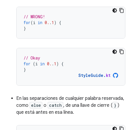
// WRONG!
for
(
i
in
0.
.
1
)
{
}
// Okay
for
(
i
in
0.
.
1
)
{
}
StyleGuide
.
kt
En las separaciones de cualquier palabra reservada,
como
else
o
catch
, de una llave de cierre (
}
)
que está antes en esa línea.