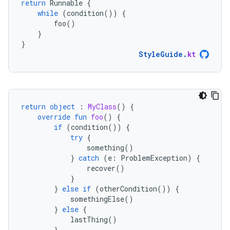
return
Runnable
{
while
(
condition
())
{
foo
()
}
}
StyleGuide
.
kt
return
object
:
MyClass
()
{
override
fun
foo
()
{
if
(
condition
())
{
try
{
something
()
}
catch
(
e
:
ProblemException
)
{
recover
()
}
}
else
if
(
otherCondition
())
{
somethingElse
()
}
else
{
lastThing
()
}