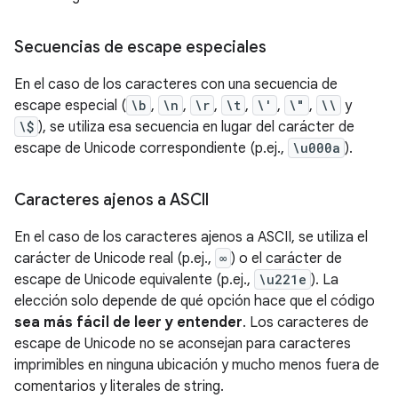
Secuencias de escape especiales
En el caso de los caracteres con una secuencia de
escape especial (
\b
,
\n
,
\r
,
\t
,
\'
,
\"
,
\\
y
\$
), se utiliza esa secuencia en lugar del carácter de
escape de Unicode correspondiente (p.ej.,
\u000a
).
Caracteres ajenos a ASCII
En el caso de los caracteres ajenos a ASCII, se utiliza el
carácter de Unicode real (p.ej.,
∞
) o el carácter de
escape de Unicode equivalente (p.ej.,
\u221e
). La
elección solo depende de qué opción hace que el código
sea más fácil de leer y entender
. Los caracteres de
escape de Unicode no se aconsejan para caracteres
imprimibles en ninguna ubicación y mucho menos fuera de
comentarios y literales de string.