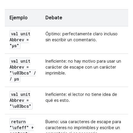
Ejemplo
Debate
val unit
Óptimo: perfectamente claro incluso
Abbrev =
sin escribir un comentario.
"μs"
val unit
Ineficiente: no hay motivo para usar un
Abbrev =
carácter de escape con un carácter
"\u03bcs"
/
imprimible.
/
μs
val unit
Ineficiente: el lector no tiene idea de
Abbrev =
qué es esto.
"\u03bcs"
return
Bueno: usa caracteres de escape para
"\ufeff" +
caracteres no imprimibles y escribe un