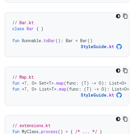
// Bar.kt
class
Bar
{
}
fun
Runnable
.
toBar
():
Bar
=
Bar
()
StyleGuide
.
kt
// Map.kt
fun
<
T
,
O
>
Set<T>
.
map
(
func
:
(
T
)
-
>
O
):
List<O>
=
fun
<
T
,
O
>
List<T>
.
map
(
func
:
(
T
)
-
>
O
):
List<O>
=
StyleGuide
.
kt
// extensions.kt
fun
MyClass
.
process
()
=
{
/* ... */
}