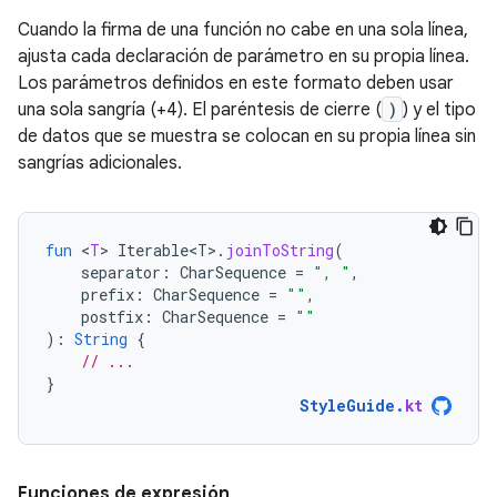
Cuando la firma de una función no cabe en una sola línea,
ajusta cada declaración de parámetro en su propia línea.
Los parámetros definidos en este formato deben usar
una sola sangría (+4). El paréntesis de cierre (
)
) y el tipo
de datos que se muestra se colocan en su propia línea sin
sangrías adicionales.
fun
<
T
>
Iterable<T>
.
joinToString
(
separator
:
CharSequence
=
", "
,
prefix
:
CharSequence
=
""
,
postfix
:
CharSequence
=
""
):
String
{
// ...
}
StyleGuide
.
kt
Funciones de expresión