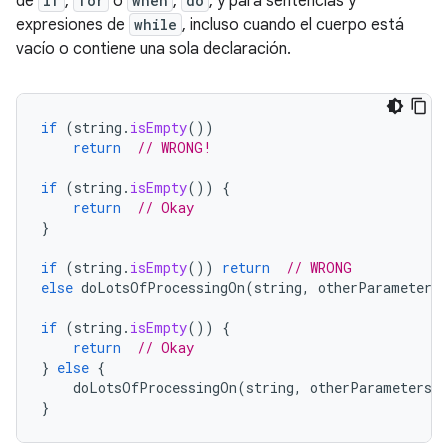
de
if
,
for
o
when
,
do
, y para sentencias y
expresiones de
while
, incluso cuando el cuerpo está
vacío o contiene una sola declaración.
if
(
string
.
isEmpty
())
return
// WRONG!
if
(
string
.
isEmpty
())
{
return
// Okay
}
if
(
string
.
isEmpty
())
return
// WRONG
else
doLotsOfProcessingOn
(
string
,
otherParametersH
if
(
string
.
isEmpty
())
{
return
// Okay
}
else
{
doLotsOfProcessingOn
(
string
,
otherParametersHe
}