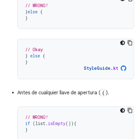
// WRONG!
}
else
{
}
// Okay
}
else
{
}
StyleGuide
.
kt
Antes de cualquier llave de apertura (
{
).
// WRONG!
if
(
list
.
isEmpty
()){
}