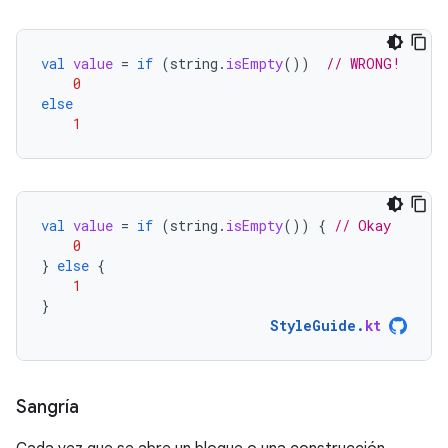
val
value
=
if
(
string
.
isEmpty
())
// WRONG!
0
else
1
val
value
=
if
(
string
.
isEmpty
())
{
// Okay
0
}
else
{
1
}
StyleGuide
.
kt
Sangría