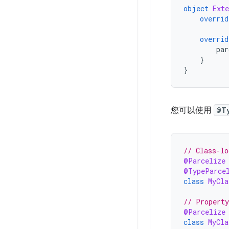
object
Ext
overrid
overrid
par
}
}
您可以使用
@T
// Class-lo
@Parcelize
@TypeParce
class
MyCla
// Property
@Parcelize
class
MyCla