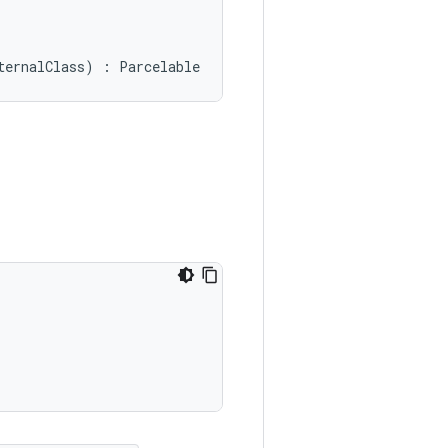
ternalClass
)
:
Parcelable