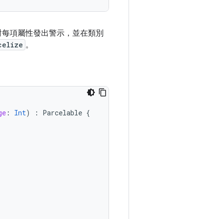
對每項屬性發出警示，並在類別
celize
。
ge
:
Int
)
:
Parcelable
{