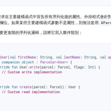
要求在主要建構函式中宣告所有序列化後的屬性。外掛程式會針
欄位。如果某些主要建構函式參數不是屬性，則無法套用
@Par
要更進階的序列化邏輯，請將它寫入夥伴類別：
User
(
val
firstName
:
String
,
val
lastName
:
String
,
val
a
companion
object
: 
Parceler<User>
{
rride
fun
User
.
write
(
parcel
:
Parcel
,
flags
:
Int
)
{
// Custom write implementation
rride
fun
create
(
parcel
:
Parcel
):
User
{
// Custom read implementation