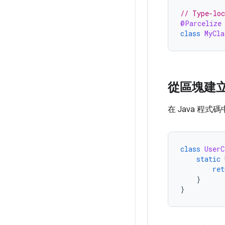
// Type-loc
@Parcelize
class
MyCla
從區塊建
在 Java 程
class
UserC
static
ret
}
}