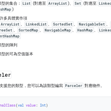
類型的集合：
List
(對應至
ArrayList
)、
Set
(對應至
Linke
ashMap
)
許多具體實作項
ArrayList
、
LinkedList
、
SortedSet
、
NavigableSet
、
reeSet
、
SortedMap
、
NavigableMap
、
HashMap
、
Linke
entHashMap
類型的陣列
類型的可為空值版本
eler
支援您的類型，您可以為該類型編寫
Parceler
對應物件。
nalClass
(
val
value
:
Int
)