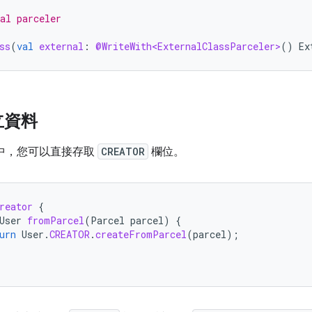
al parceler
ss
(
val
external
:
@WriteWith<ExternalClassParceler>
()
Ex
立資料
式碼中，您可以直接存取
CREATOR
欄位。
reator
{
User
fromParcel
(
Parcel
parcel
)
{
urn
User
.
CREATOR
.
createFromParcel
(
parcel
);