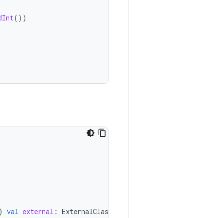
dInt
())
)
val
external
:
ExternalClass
)
:
Parcelable