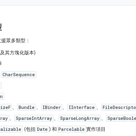
型
支援眾多類型：
(及其方塊化版本)
舉
、
CharSequence
on
SizeF
、
Bundle
、
IBinder
、
IInterface
、
FileDescripto
rray
、
SparseIntArray
、
SparseLongArray
、
SparseBool
ializable
(包括
Date
) 和
Parcelable
實作項目