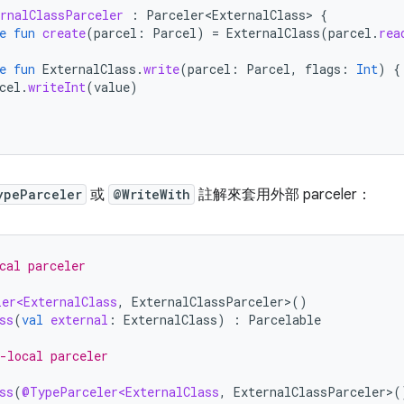
ernalClassParceler
:
Parceler<ExternalClass>
{
e
fun
create
(
parcel
:
Parcel
)
=
ExternalClass
(
parcel
.
rea
e
fun
ExternalClass
.
write
(
parcel
:
Parcel
,
flags
:
Int
)
{
cel
.
writeInt
(
value
)
ypeParceler
或
@WriteWith
註解來套用外部 parceler：
cal parceler
ler<ExternalClass
,
ExternalClassParceler
>
()
ss
(
val
external
:
ExternalClass
)
:
Parcelable
-local parceler
ss
(
@TypeParceler<ExternalClass
,
ExternalClassParceler
>
(