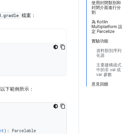
使用封閉類別和
封閉介面進行分
割
d.gradle
檔案：
為 Kotlin
Multiplatform 設
定 Parcelize
實驗功能
資料類別序列
化器
主要建構函式
中的非 val 或
var 參數
意見回饋
以下範例所示：
nt
):
Parcelable