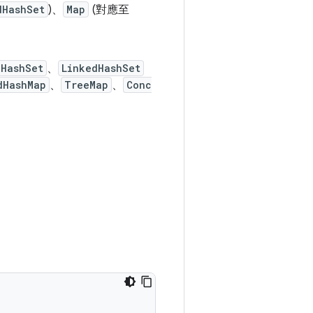
dHashSet
)、
Map
(對應至
HashSet
、
LinkedHashSet
dHashMap
、
TreeMap
、
Conc