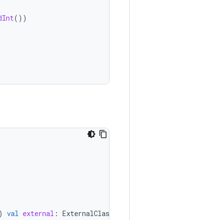
dInt
())
)
val
external
:
ExternalClass
)
:
Parcelable