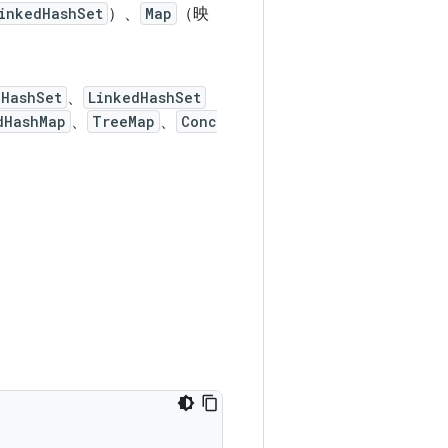
inkedHashSet
）、
Map
（映
HashSet
、
LinkedHashSet
dHashMap
、
TreeMap
、
Conc