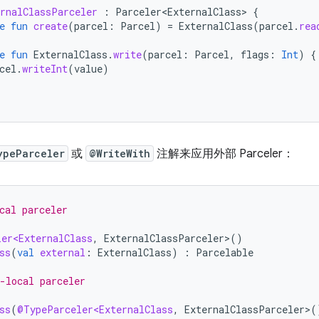
ernalClassParceler
:
Parceler<ExternalClass>
{
e
fun
create
(
parcel
:
Parcel
)
=
ExternalClass
(
parcel
.
rea
e
fun
ExternalClass
.
write
(
parcel
:
Parcel
,
flags
:
Int
)
{
cel
.
writeInt
(
value
)
ypeParceler
或
@WriteWith
注解来应用外部 Parceler：
cal parceler
ler<ExternalClass
,
ExternalClassParceler
>
()
ss
(
val
external
:
ExternalClass
)
:
Parcelable
-local parceler
ss
(
@TypeParceler<ExternalClass
,
ExternalClassParceler
>
(