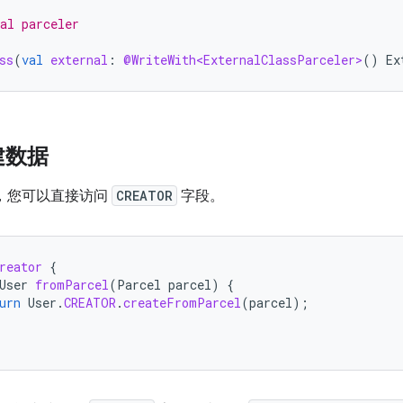
al parceler
ss
(
val
external
:
@WriteWith<ExternalClassParceler>
()
Ex
建数据
码中，您可以直接访问
CREATOR
字段。
reator
{
User
fromParcel
(
Parcel
parcel
)
{
urn
User
.
CREATOR
.
createFromParcel
(
parcel
);