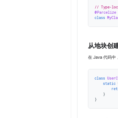
// Type-loc
@Parcelize
class
MyCla
从地块创
在 Java 代
class
UserC
static
ret
}
}