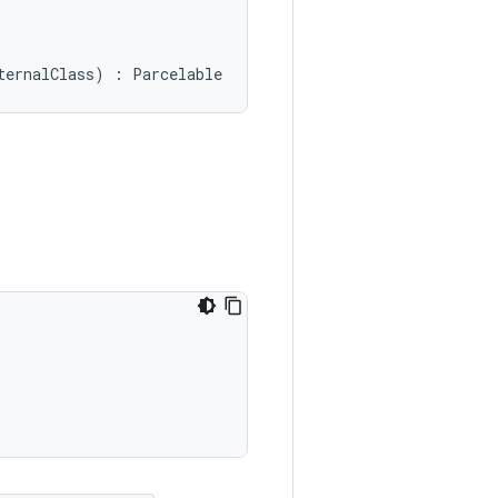
ternalClass
)
:
Parcelable