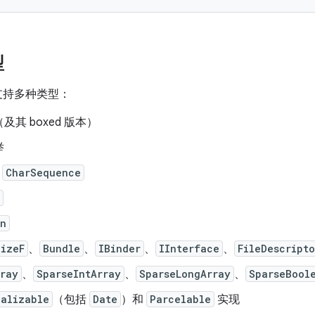
型
支持多种类型：
及其 boxed 版本）
举
、
CharSequence
on
SizeF
、
Bundle
、
IBinder
、
IInterface
、
FileDescripto
rray
、
SparseIntArray
、
SparseLongArray
、
SparseBool
ializable
（包括
Date
）和
Parcelable
实现