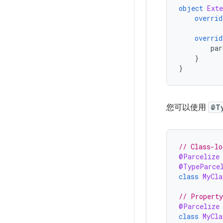
object
Ext
overrid
overrid
par
}
}
您可以使用
@T
// Class-lo
@Parcelize
@TypeParce
class
MyCla
// Property
@Parcelize
class
MyCla